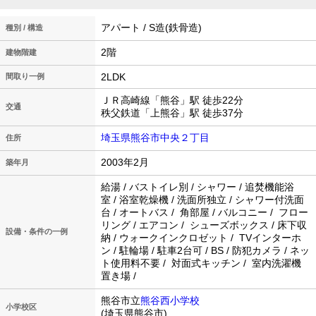
アパート / S造(鉄骨造)
種別 / 構造
2階
建物階建
2LDK
間取り一例
ＪＲ高崎線「熊谷」駅 徒歩22分
交通
秩父鉄道「上熊谷」駅 徒歩37分
埼玉県熊谷市中央２丁目
住所
2003年2月
築年月
給湯 / バストイレ別 / シャワー / 追焚機能浴
室 / 浴室乾燥機 / 洗面所独立 / シャワー付洗面
台 / オートバス / 角部屋 / バルコニー / フロー
リング / エアコン / シューズボックス / 床下収
設備・条件の一例
納 / ウォークインクロゼット / TVインターホ
ン / 駐輪場 / 駐車2台可 / BS / 防犯カメラ / ネッ
ト使用料不要 / 対面式キッチン / 室内洗濯機
置き場 /
熊谷市立
熊谷西小学校
小学校区
(埼玉県熊谷市)