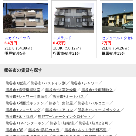
スカイハイツ B
エメラルド
セジュールエクセレ
6.4万円
6.4万円
7万円
2LDK（54.89㎡）
1LDK（50.12㎡）
2LDK（54.26㎡）
明戸
/徒歩5分
行田市
/徒歩21分
籠原
/徒歩13分
熊谷市の賃貸を探す
熊谷市+給湯
熊谷市+バストイレ別
熊谷市+シャワー
熊谷市+追焚機能浴室
熊谷市+浴室乾燥機
熊谷市+洗面所独立
熊谷市+シャワー付洗面台
熊谷市+オートバス
熊谷市+対面式キッチン
熊谷市+角部屋
熊谷市+バルコニー
熊谷市+フローリング
熊谷市+エアコン
熊谷市+シューズボックス
熊谷市+床下収納
熊谷市+ウォークインクロゼット
熊谷市+TVインターホン
熊谷市+駐輪場
熊谷市+駐車2台可
熊谷市+BS
熊谷市+防犯カメラ
熊谷市+ネット使用料不要