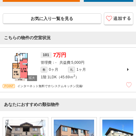
お気に入り一覧を見る
こちらの物件の空室状況
7万円
101
-
5,000円
0ヶ月
1ヶ月
敷
礼
2
1階
1LDK（45.69ｍ
）
インターネット無料です/システムキッチン完備/
あなたにおすすめの類似物件