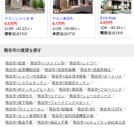
EYH Park
グランシャリオ III
アルバ本庄A
6.9万円
6.5万円
6.7万円
1DK（40.35㎡）
1LDK（41.22㎡）
1LDK（50.96㎡）
熊谷
/徒歩14分
深谷
/徒歩15分
本庄
/徒歩27分
熊谷市の賃貸を探す
熊谷市+給湯
熊谷市+バストイレ別
熊谷市+シャワー
熊谷市+追焚機能浴室
熊谷市+浴室乾燥機
熊谷市+洗面所独立
熊谷市+シャワー付洗面台
熊谷市+温水洗浄便座
熊谷市+オートバス
熊谷市+システムキッチン
熊谷市+対面式キッチン
熊谷市+IHクッキングヒーター
熊谷市+角部屋
熊谷市+フローリング
熊谷市+照明付き
熊谷市+エアコン
熊谷市+シューズボックス
熊谷市+床下収納
熊谷市+ウォークインクロゼット
熊谷市+TVインターホン
熊谷市+駐輪場
熊谷市+BS
熊谷市+CATV
熊谷市+ネット使用料不要
熊谷市+室内洗濯機置き場
熊谷市+敷金不要
熊谷市+保証人不要
熊谷市+セキュリティ会社加入済