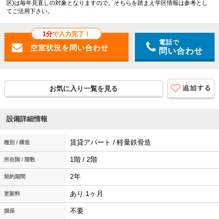
区)は毎年見直しの対象となりますので、そちらを踏まえ学区情報は参考とし
てご活用下さい。
1分
で入力完了！
電話で
問い合わせ
お気に入り一覧を見る
設備詳細情報
賃貸アパート / 軽量鉄骨造
種別 / 構造
1階 / 2階
所在階 / 階数
2年
契約期間
あり 1ヶ月
更新料
不要
損保