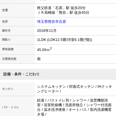
秩父鉄道「石原」駅 徒歩20分
交通
ＪＲ高崎線「熊谷」駅 徒歩45分
埼玉県熊谷市石原
住所
2018年11月
築年月
1LDK (LDK12.5畳/洋室6.1畳(*階))
間取り
2
45.69ｍ
専有面積
南
主要採光面
設備・条件・こだわり
システムキッチン / 対面式キッチン / IHクッキ
キッチン
ングヒーター /
給湯 / バストイレ別 / シャワー / 追焚機能浴
室 / 浴室乾燥機 / 洗面所独立 / シャワー付洗面
バス・トイレ
台 / 温水洗浄便座 / オートバス / 室内洗濯機置
き場 /