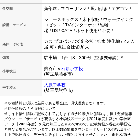
角部屋 / フローリング / 照明付き / エアコン /
住空間
シューズボックス / 床下収納 / ウォークインク
ロゼット / TVインターホン / 駐輪
設備・サービス
場 / BS / CATV / ネット使用料不要 /
ガス:プロパン / 水道:公営 / 排水:浄化槽 / 2人入
条件・その他
居:可 / 保証会社:必加入
駐車場：1台目3，300円（空き要確認）*
備考
熊谷市立
石原小学校
小学校区
(埼玉県熊谷市)
大原中学校
中学校区
(埼玉県熊谷市)
※各種情報と現状に差異がある場合は、現状優先となります。
※物件情報の学区情報について
当サイト物件情報に記載されております通学区域(学区)情報は、国土数値情報
ダウンロードサービスが提供する小学校区データ【2021年度】及び中学校区
データ【2021年度】を元に加工したものですので、記載情報が現在の学区域
と異なる場合がございます。国土数値情報ダウンロードサービスのWEBサイ
ト上で記述通り、データは必ずしも正確とは言えません。また、通学区域(学