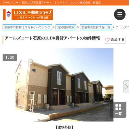
アールズコート 石原の1LDK賃貸アパート！｜コガネイハウジング株式会社 熊谷店
熊谷市の賃貸はコガネイハウジング
賃貸物件検索
熊谷市の賃貸情報一覧
アールズコ
アールズコート
石原の1LDK賃貸アパートの物件情報
1 / 20
一覧
【建物外観】