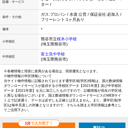
設備・サービス
ター /
ガス:プロパン / 水道:公営 / 保証会社:必加入 /
条件・その他
フリーレント:1ヶ月あり
*
備考
熊谷市立
桜木小学校
小学校区
(埼玉県熊谷市)
富士見中学校
中学校区
(埼玉県熊谷市)
※各種情報と現状に差異がある場合は、現状優先となります。
※物件情報の学区情報について
当サイト物件情報に記載されております通学区域(学区)情報は、国土数値情報
ダウンロードサービスが提供する小学校区データ【2021年度】及び中学校区
データ【2021年度】を元に加工したものですので、記載情報が現在の学区域
と異なる場合がございます。国土数値情報ダウンロードサービスのWEBサイ
ト上で記述通り、データは必ずしも正確とは言えません。また、通学区域(学
区)は毎年見直しの対象となりますので、そちらを踏まえ学区情報は参考とし
てご活用下さい。
1分
で入力完了！
電話で