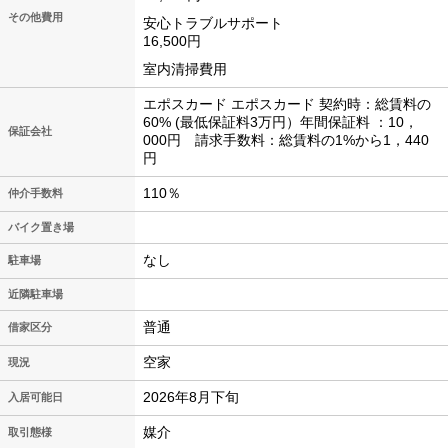
その他費用
安心トラブルサポート
16,500円
室内清掃費用
エポスカード エポスカード 契約時：総賃料の
60% (最低保証料3万円）年間保証料 ：10，
保証会社
000円 請求手数料：総賃料の1%から1，440
円
110％
仲介手数料
バイク置き場
なし
駐車場
近隣駐車場
普通
借家区分
空家
現況
2026年8月下旬
入居可能日
媒介
取引態様