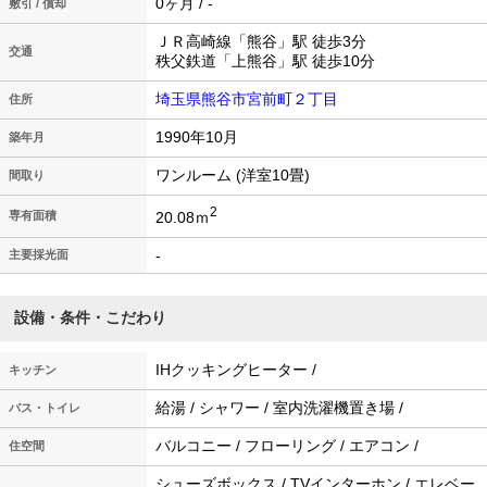
0ヶ月 / -
敷引 / 償却
ＪＲ高崎線「熊谷」駅 徒歩3分
交通
秩父鉄道「上熊谷」駅 徒歩10分
埼玉県熊谷市宮前町２丁目
住所
1990年10月
築年月
ワンルーム (洋室10畳)
間取り
2
20.08ｍ
専有面積
-
主要採光面
設備・条件・こだわり
IHクッキングヒーター /
キッチン
給湯 / シャワー / 室内洗濯機置き場 /
バス・トイレ
バルコニー / フローリング / エアコン /
住空間
シューズボックス / TVインターホン / エレベー