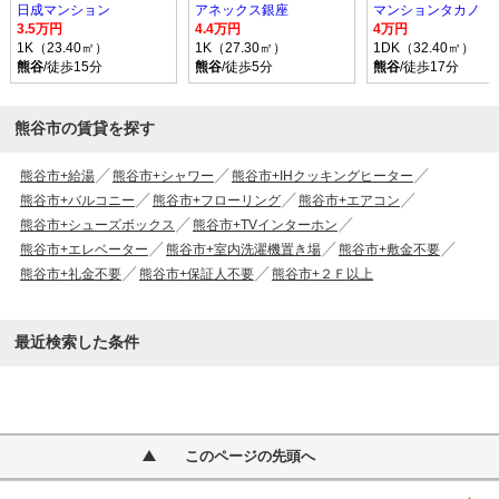
日成マンション
アネックス銀座
マンションタカノ
3.5万円
4.4万円
4万円
1K（23.40㎡）
1K（27.30㎡）
1DK（32.40㎡）
熊谷
/徒歩15分
熊谷
/徒歩5分
熊谷
/徒歩17分
熊谷市の賃貸を探す
熊谷市+給湯
熊谷市+シャワー
熊谷市+IHクッキングヒーター
熊谷市+バルコニー
熊谷市+フローリング
熊谷市+エアコン
熊谷市+シューズボックス
熊谷市+TVインターホン
熊谷市+エレベーター
熊谷市+室内洗濯機置き場
熊谷市+敷金不要
熊谷市+礼金不要
熊谷市+保証人不要
熊谷市+２Ｆ以上
最近検索した条件
このページの先頭へ