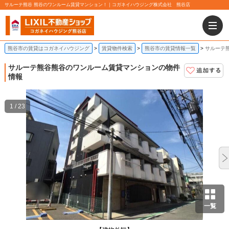
サルーテ熊谷 熊谷のワンルーム賃貸マンション！｜コガネイハウジング株式会社 熊谷店
熊谷市の賃貸はコガネイハウジング
賃貸物件検索
熊谷市の賃貸情報一覧
サルーテ
サルーテ熊谷
熊谷のワンルーム賃貸マンションの物件
情報
1 / 23
一覧