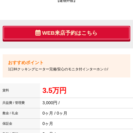
【建物外観】
WEB来店予約はこちら
1口IHクッキングヒーター完備/安心のモニタ付インターホン☆/
3.5万円
賃料
3,000円 /
共益費 / 管理費
0ヶ月 / 0ヶ月
敷金 / 礼金
0ヶ月
保証金