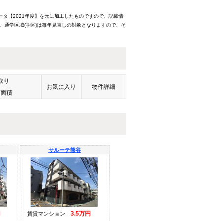
ータ【2021年度】を元に加工したものですので、記載情
、通学区域(学区)は毎年見直しの対象となりますので、そ
取り
お気に入り
物件詳細
有面積
サルーテ熊谷
円
3.5万円
賃貸マンション