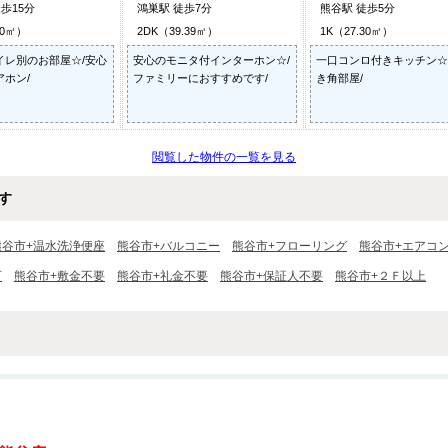
歩15分
鴻巣駅 徒歩7分
熊谷駅 徒歩5分
40㎡）
2DK（39.39㎡）
1K（27.30㎡）
イレ別のお部屋☆/安心
安心のモニタ付インターホン☆/
一口コンロ付きキッチン☆
ホン/
ファミリーにおすすめです/
き角部屋/
閲覧した物件の一覧を見る
す
熊谷市+温水洗浄便座
熊谷市+バルコニー
熊谷市+フローリング
熊谷市+エアコ
可
熊谷市+敷金不要
熊谷市+礼金不要
熊谷市+保証人不要
熊谷市+２Ｆ以上