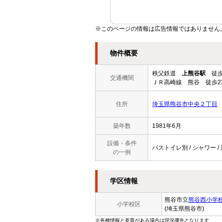
※このページの情報は広告情報ではありません
物件概要
秩父鉄道
上熊谷駅
徒歩
交通機関
ＪＲ高崎線 熊谷 徒歩2
住所
埼玉県熊谷市中央２丁目
築年数
1981年6月
設備・条件
バストイレ別 / シャワー /
の一例
学区情報
熊谷市立
熊谷西小学
小学校区
(埼玉県熊谷市)
※各種情報と差異がある場合は現況優先となります