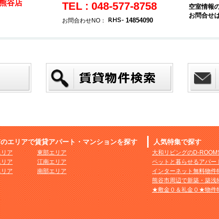
熊谷店
TEL : 048-577-8758
空室情報
お問合せ
14854090
お問合わせNO：
市のエリアで賃貸アパート・マンションを探す
人気特集で探す
エリア
東部エリア
大和リビングのD-ROO
エリア
江南エリア
ペットと暮らせるアパー
エリア
南部エリア
インターネット無料物件
熊谷市周辺で新築・築浅
★敷金０＆礼金０★物件