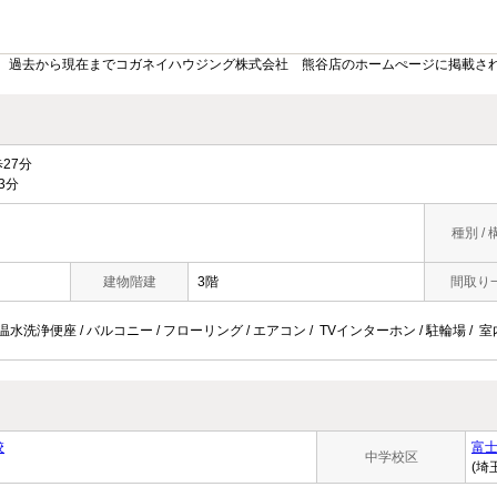
。過去から現在までコガネイハウジング株式会社 熊谷店のホームぺージに掲載さ
27分
3分
種別 / 
建物階建
3階
間取り
 温水洗浄便座 / バルコニー / フローリング / エアコン / TVインターホン / 駐輪場 / 
校
富
中学校区
(埼