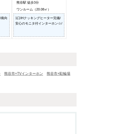
熊谷駅 徒歩3分
ワンルーム（20.08㎡）
/南向
1口IHクッキングヒーター完備/
安心のモニタ付インターホン☆/
ン
熊谷市+TVインターホン
熊谷市+駐輪場