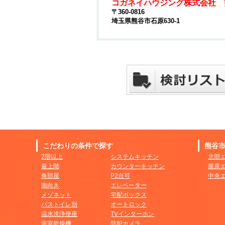
コガネイハウジング株式会社 
〒360-0816
埼玉県熊谷市石原630-1
こだわりの条件で探す
熊谷
2階以上
システムキッチン
北部
最上階
カウンターキッチン
籠原
角部屋
P2台可
中央
南向き
エレベーター
メゾネット
宅配ボックス
バストイレ別
オートロック
温水洗浄便座
TVインターホン
浴室乾燥機
防犯カメラ