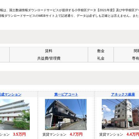
情報は、国土数値情報ダウンロードサービスが提供する小学校区データ【2021年度】及び中学校区デ
報ダウンロードサービスのWEBサイト上で記述通り、データは必ずしも正確とは言えません。また
賃料
敷金
間
共益費/管理費
礼金
専
日成マンション
第一ピアコート
アネックス銀座
3.5万円
4.7万円
4.4万
ンション
賃貸マンション
賃貸マンション