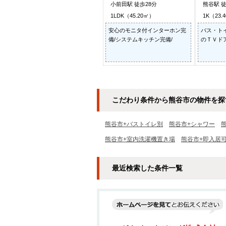
小前田駅 徒歩28分
熊谷駅 徒
1LDK（45.20㎡）
1K（23.
安心のモニタ付インターホン完
バス・ト
備/システムキッチン完備/
のＴＶドア
こだわり条件から熊谷市の物件を探
熊谷市+バストイレ別
熊谷市+シャワー
熊谷市+室内洗濯機置き場
熊谷市+即入居
最近検索した条件一覧