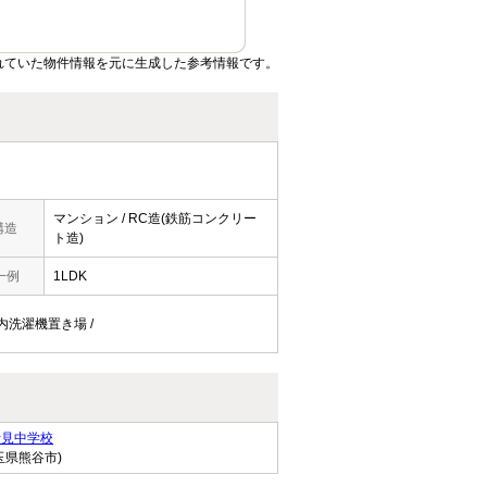
れていた物件情報を元に生成した参考情報です。
マンション / RC造(鉄筋コンクリー
構造
ト造)
一例
1LDK
室内洗濯機置き場 /
士見中学校
玉県熊谷市)