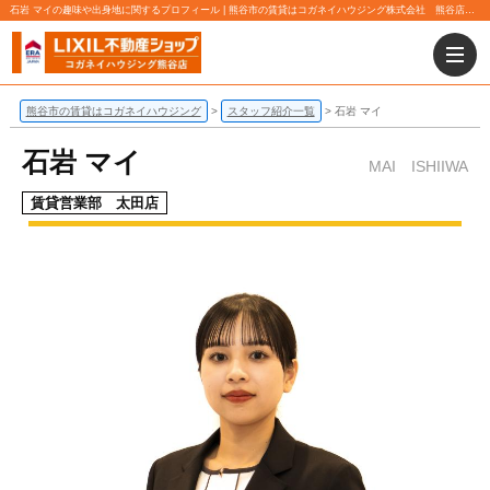
石岩 マイの趣味や出身地に関するプロフィール | 熊谷市の賃貸はコガネイハウジング株式会社 熊谷店にお任せ下さい！
熊谷市の賃貸はコガネイハウジング
スタッフ紹介一覧
石岩 マイ
石岩 マイ
MAI ISHIIWA
賃貸営業部 太田店