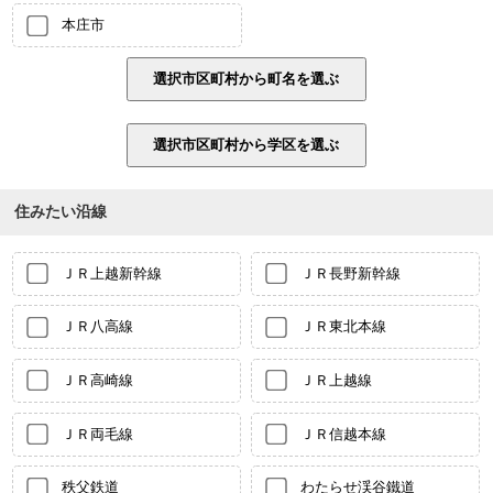
本庄市
住みたい沿線
ＪＲ上越新幹線
ＪＲ長野新幹線
ＪＲ八高線
ＪＲ東北本線
ＪＲ高崎線
ＪＲ上越線
ＪＲ両毛線
ＪＲ信越本線
秩父鉄道
わたらせ渓谷鐵道