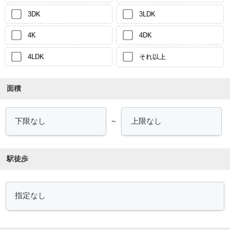
3DK
3LDK
4K
4DK
4LDK
それ以上
面積
～
駅徒歩