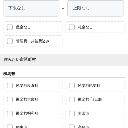
～
敷金なし
礼金なし
管理費・共益費込み
住みたい市区町村
群馬県
邑楽郡板倉町
邑楽郡邑楽町
邑楽郡大泉町
邑楽郡千代田町
邑楽郡明和町
太田市
桐生市
高崎市