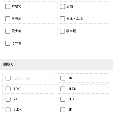
戸建て
店舗
事務所
倉庫・工場
貸土地
駐車場
その他
間取り
ワンルーム
1K
1DK
1LDK
2K
2DK
2LDK
3K