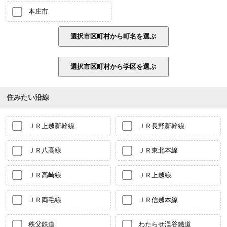
本庄市
住みたい沿線
ＪＲ上越新幹線
ＪＲ長野新幹線
ＪＲ八高線
ＪＲ東北本線
ＪＲ高崎線
ＪＲ上越線
ＪＲ両毛線
ＪＲ信越本線
秩父鉄道
わたらせ渓谷鐵道