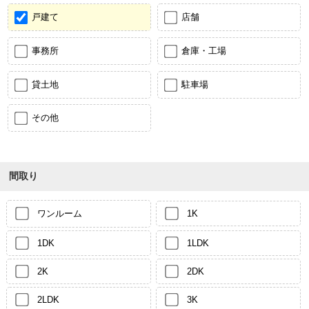
戸建て
店舗
事務所
倉庫・工場
貸土地
駐車場
その他
間取り
ワンルーム
1K
1DK
1LDK
2K
2DK
2LDK
3K