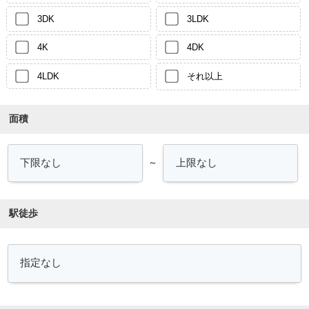
3DK
3LDK
4K
4DK
4LDK
それ以上
面積
～
駅徒歩