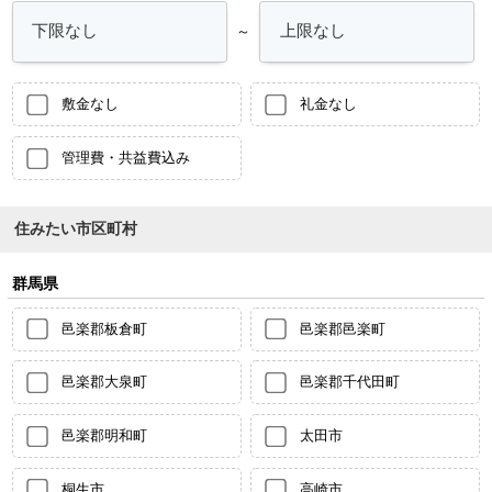
～
敷金なし
礼金なし
管理費・共益費込み
住みたい市区町村
群馬県
邑楽郡板倉町
邑楽郡邑楽町
邑楽郡大泉町
邑楽郡千代田町
邑楽郡明和町
太田市
桐生市
高崎市