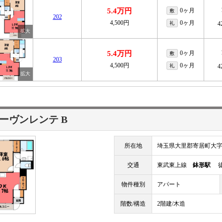
5.4万円
0ヶ月
敷
202
4,500円
0ヶ月
礼
4
5.4万円
0ヶ月
敷
203
4,500円
0ヶ月
礼
4
ーヴンレンテ B
所在地
埼玉県大里郡寄居町大
交通
東武東上線
鉢形駅
徒
物件種別
アパート
階数/構造
2階建/木造