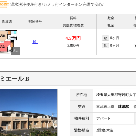
温水洗浄便座付き/カメラ付インターホン完備で安心/
賃料
敷金
間取図
部屋番号
共益費/管理費
礼金
4.5万円
0ヶ月
敷
101
3,000円
0ヶ月
礼
ミエール B
所在地
埼玉県大里郡寄居町大
交通
東武東上線
鉢形駅
徒
物件種別
アパート
階数/構造
2階建/木造