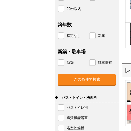
20分以内
築年数
指定なし
新築
新築・駐車場
新築
駐車場有
レ
◆ バス・トイレ・洗面所
バストイレ別
追焚機能浴室
浴室乾燥機