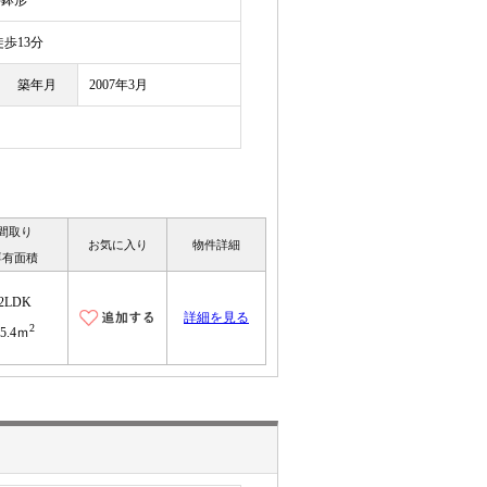
字鉢形
歩13分
築年月
2007年3月
間取り
お気に入り
物件詳細
専有面積
2LDK
詳細を見る
2
55.4ｍ