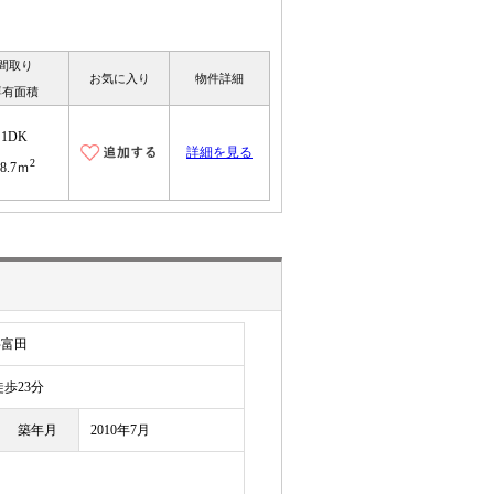
間取り
お気に入り
物件詳細
専有面積
1DK
詳細を見る
2
38.7ｍ
字富田
歩23分
築年月
2010年7月