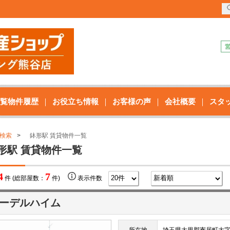
覧物件履歴
お役立ち情報
お客様の声
会社概要
スタ
検索
鉢形駅 賃貸物件一覧
形駅 賃貸物件一覧
4
7
件 (総部屋数：
件)
表示件数
ーデルハイム