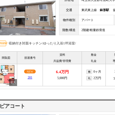
所在地
埼玉県大里郡寄居町大
交通
東武東上線
鉢形駅
徒
物件種別
アパート
階数/構造
2階建/軽量鉄骨造
収納付き対面キッチン/ゆったり入浴1坪浴室/
賃料
敷金
間取図
部屋番号
共益費/管理費
礼金
6.4万円
0ヶ月
NEW
敷
201
5,000円
2万円
礼
ピアコート