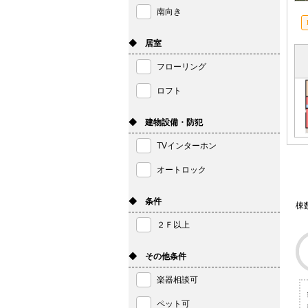
南向き
◆ 居室
フローリング
ロフト
◆ 建物設備・防犯
TVインターホン
オートロック
◆ 条件
棟
２Ｆ以上
◆ その他条件
楽器相談可
ペット可