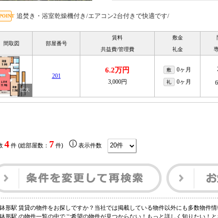
追焚き・浴室乾燥機付き/エアコン2台付きで快適です/
賃料
敷金
間取図
部屋番号
共益費/管理費
礼金
6.2万円
0ヶ月
敷
201
3,000円
0ヶ月
礼
4
7
数
件 (総部屋数：
件)
表示件数
鉢形駅 賃貸の物件をお探しですか？当社では掲載している物件以外にも多数物件情
鉢形駅 の物件一覧の中でご希望の物件が見つからない！もっと詳しく知りたい！