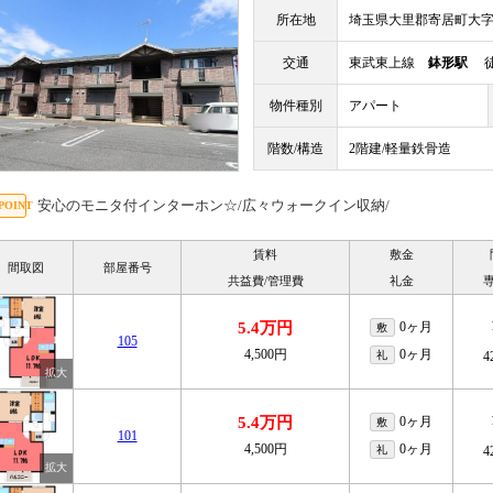
所在地
埼玉県大里郡寄居町大
交通
東武東上線
鉢形駅
徒
物件種別
アパート
階数/構造
2階建/軽量鉄骨造
安心のモニタ付インターホン☆/広々ウォークイン収納/
賃料
敷金
間取図
部屋番号
共益費/管理費
礼金
5.4万円
0ヶ月
敷
105
4,500円
0ヶ月
礼
4
5.4万円
0ヶ月
敷
101
4,500円
0ヶ月
礼
4