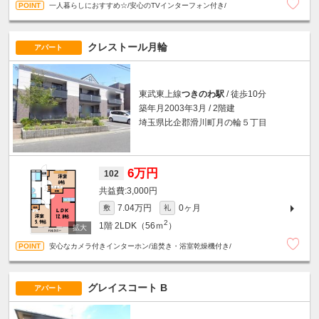
一人暮らしにおすすめ☆/安心のTVインターフォン付き/
クレストール月輪
アパート
東武東上線
つきのわ駅
/ 徒歩10分
築年月2003年3月 / 2階建
埼玉県比企郡滑川町月の輪５丁目
6万円
102
3,000円
7.04万円
0ヶ月
敷
礼
2
1階
2LDK（56ｍ
）
安心なカメラ付きインターホン/追焚き・浴室乾燥機付き/
グレイスコート B
アパート