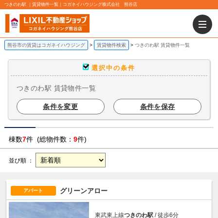
つきのわ駅 ｜賃貸物件一覧｜コガネイハウジング株式会社 熊谷店
熊谷市の賃貸はコガネイハウジング
賃貸物件検索
つきのわ駅 賃貸物件一覧
選択中の条件
つきのわ駅 賃貸物件一覧
条件を変更
条件を保存
棟数
7
件 (総物件数：
9
件)
並び順 ：
グリーンアロー
アパート
東武東上線
つきのわ駅
/ 徒歩6分