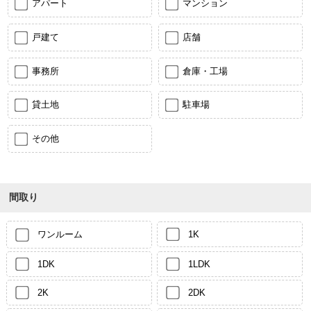
アパート
マンション
戸建て
店舗
事務所
倉庫・工場
貸土地
駐車場
その他
間取り
ワンルーム
1K
1DK
1LDK
2K
2DK