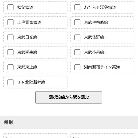
秩父鉄道
わたらせ渓谷鐵道
上毛電気鉄道
東武伊勢崎線
東武日光線
東武佐野線
東武桐生線
東武小泉線
東武東上線
湘南新宿ライン高海
ＪＲ北陸新幹線
種別