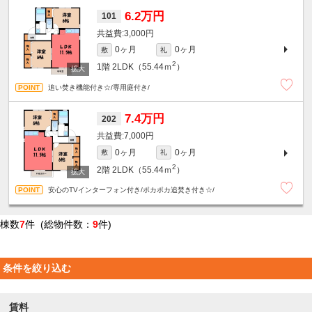
6.2万円
101
3,000円
0ヶ月
0ヶ月
敷
礼
2
1階
2LDK（55.44ｍ
）
追い焚き機能付き☆/専用庭付き/
7.4万円
202
7,000円
0ヶ月
0ヶ月
敷
礼
2
2階
2LDK（55.44ｍ
）
安心のTVインターフォン付き/ポカポカ追焚き付き☆/
棟数
7
件 (総物件数：
9
件)
条件を絞り込む
賃料