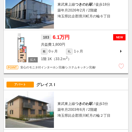
東武東上線
つきのわ駅
/ 徒歩18分
築年月2026年2月 / 2階建
埼玉県比企郡滑川町月の輪６丁目
6.1万円
103
NEW
1,800円
0ヶ月
1ヶ月
敷
礼
2
1階
1K（33.2ｍ
）
安心のモニタ付インターホン完備/システムキッチン完備/
グレイス I
アパート
東武東上線
つきのわ駅
/ 徒歩3分
築年月2003年6月 / 2階建
埼玉県比企郡滑川町月の輪２丁目