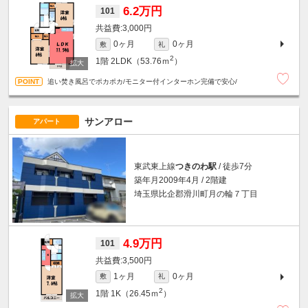
6.2万円
101
3,000円
0ヶ月
0ヶ月
敷
礼
2
1階
2LDK（53.76ｍ
）
追い焚き風呂でポカポカ/モニター付インターホン完備で安心/
サンアロー
アパート
東武東上線
つきのわ駅
/ 徒歩7分
築年月2009年4月 / 2階建
埼玉県比企郡滑川町月の輪７丁目
4.9万円
101
3,500円
1ヶ月
0ヶ月
敷
礼
2
1階
1K（26.45ｍ
）