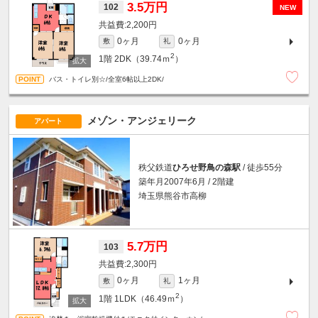
3.5万円
102
NEW
2,200円
0ヶ月
0ヶ月
敷
礼
2
1階
2DK（39.74ｍ
）
バス・トイレ別☆/全室6帖以上2DK/
メゾン・アンジェリーク
アパート
秩父鉄道
ひろせ野鳥の森駅
/ 徒歩55分
築年月2007年6月 / 2階建
埼玉県熊谷市高柳
5.7万円
103
2,300円
0ヶ月
1ヶ月
敷
礼
2
1階
1LDK（46.49ｍ
）