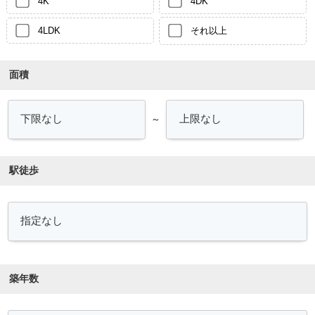
4K
4DK
4LDK
それ以上
面積
～
駅徒歩
築年数