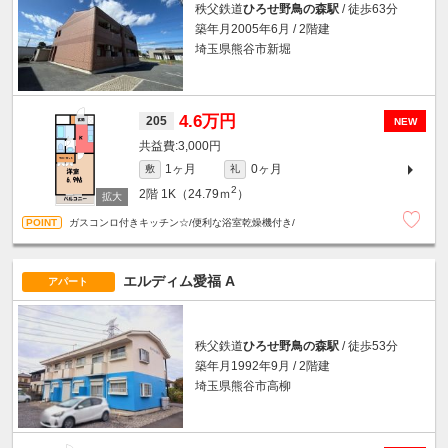
秩父鉄道
ひろせ野鳥の森駅
/ 徒歩63分
築年月2005年6月 / 2階建
埼玉県熊谷市新堀
4.6万円
205
NEW
3,000円
1ヶ月
0ヶ月
敷
礼
2
2階
1K（24.79ｍ
）
ガスコンロ付きキッチン☆/便利な浴室乾燥機付き/
エルディム愛福 A
アパート
秩父鉄道
ひろせ野鳥の森駅
/ 徒歩53分
築年月1992年9月 / 2階建
埼玉県熊谷市高柳