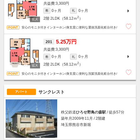
3,300円
0ヶ月
0ヶ月
敷
礼
2
2階
2LDK（58.12ｍ
）
安心のモニタ付きインターホン/身支度に便利な選抜洗面化粧台付き/
5.25万円
201
3,300円
0ヶ月
0ヶ月
敷
礼
2
2階
2LDK（58.12ｍ
）
安心のモニタ付きインターホン/身支度に便利な洗髪洗面化粧台付き/
サンクレスト
アパート
秩父鉄道
ひろせ野鳥の森駅
/ 徒歩57分
築年月2009年11月 / 2階建
埼玉県熊谷市新堀