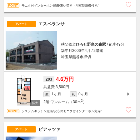
モニタ付インターホン完備/追い焚き・浴室乾燥機付き/
エスペランサ
アパート
秩父鉄道
ひろせ野鳥の森駅
/ 徒歩49分
築年月2006年4月 / 2階建
埼玉県熊谷市押切
4.6万円
203
3,500円
1ヶ月
0ヶ月
敷
礼
2
2階
ワンルーム（30ｍ
）
システムキッチン完備/安心のモニタ付インターホン完備/
ピアッツァ
アパート