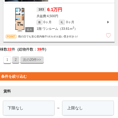
6.1万円
103
4,500円
0ヶ月
0ヶ月
敷
礼
2
1階
ワンルーム（33.61ｍ
）
雨の日でも安心室内物干/ポカポカ追い焚き付き☆/
棟数
22
件 (総物件数：
39
件)
1
2
次の20件>>
条件を絞り込む
賃料
～