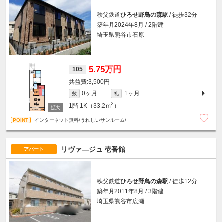
秩父鉄道
ひろせ野鳥の森駅
/ 徒歩32分
築年月2024年8月 / 2階建
埼玉県熊谷市石原
5.75万円
105
3,500円
0ヶ月
1ヶ月
敷
礼
2
1階
1K（33.2ｍ
）
インターネット無料/うれしいサンルーム/
リヴァ―ジュ 壱番館
アパート
秩父鉄道
ひろせ野鳥の森駅
/ 徒歩12分
築年月2011年8月 / 3階建
埼玉県熊谷市広瀬