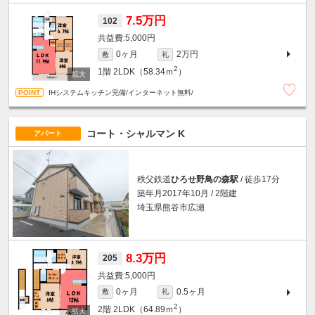
7.5万円
102
5,000円
0ヶ月
2万円
敷
礼
2
1階
2LDK（58.34ｍ
）
IHシステムキッチン完備/インターネット無料/
コート・シャルマン K
アパート
秩父鉄道
ひろせ野鳥の森駅
/ 徒歩17分
築年月2017年10月 / 2階建
埼玉県熊谷市広瀬
8.3万円
205
5,000円
0ヶ月
0.5ヶ月
敷
礼
2
2階
2LDK（64.89ｍ
）