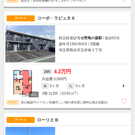
追焚き・浴室乾燥機付き/モニタ付インターホン/
コーポ・ラピュタ II
アパート
秩父鉄道
ひろせ野鳥の森駅
/ 徒歩62分
築年月1991年8月 / 2階建
埼玉県熊谷市玉井南３丁目
4.2万円
205
3,000円
0ヶ月
0ヶ月
敷
礼
2
2階
1LDK（33.81ｍ
）
安心確認TVドアホン完備/忙しい朝の身支度に便利な独立洗面台/
ローリエ B
アパート