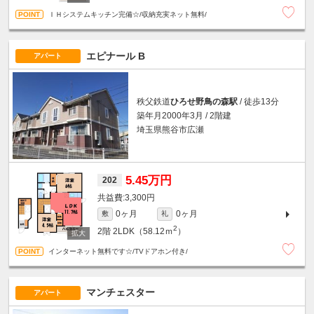
ＩＨシステムキッチン完備☆/収納充実ネット無料/
エピナール B
アパート
秩父鉄道
ひろせ野鳥の森駅
/ 徒歩13分
築年月2000年3月 / 2階建
埼玉県熊谷市広瀬
5.45万円
202
3,300円
0ヶ月
0ヶ月
敷
礼
2
2階
2LDK（58.12ｍ
）
インターネット無料です☆/TVドアホン付き/
マンチェスター
アパート