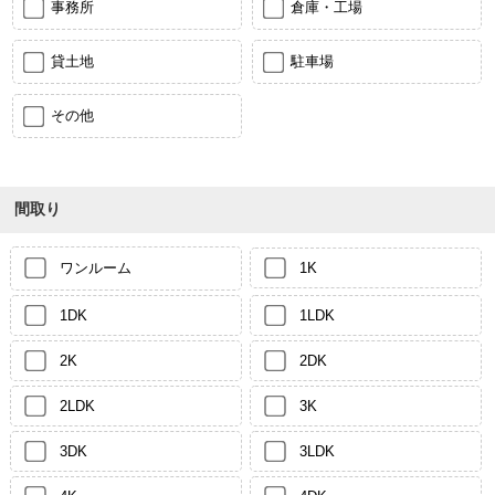
事務所
倉庫・工場
貸土地
駐車場
その他
間取り
ワンルーム
1K
1DK
1LDK
2K
2DK
2LDK
3K
3DK
3LDK