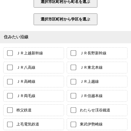
住みたい沿線
ＪＲ上越新幹線
ＪＲ長野新幹線
ＪＲ八高線
ＪＲ東北本線
ＪＲ高崎線
ＪＲ上越線
ＪＲ両毛線
ＪＲ信越本線
秩父鉄道
わたらせ渓谷鐵道
上毛電気鉄道
東武伊勢崎線