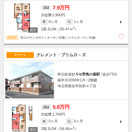
7.9万円
102
2,900円
0ヶ月
1ヶ月
敷
礼
2
1階
2LDK（50.47ｍ
）
安心のモニタ付インターホン完備/システムキッチン完備/
クレメント・プリムロ－ズ
アパート
秩父鉄道
ひろせ野鳥の森駅
/ 徒歩73分
築年月2006年1月 / 2階建
埼玉県熊谷市別府４丁目
5.8万円
202
1,700円
0ヶ月
0ヶ月
敷
礼
2
2階
2LDK（58.48ｍ
）