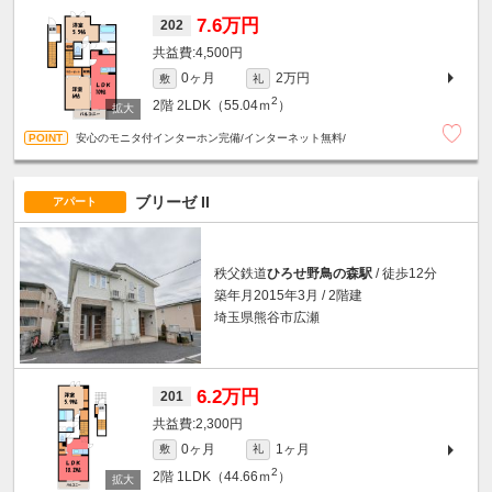
7.6万円
202
4,500円
0ヶ月
2万円
敷
礼
2
2階
2LDK（55.04ｍ
）
安心のモニタ付インターホン完備/インターネット無料/
ブリーゼ II
アパート
秩父鉄道
ひろせ野鳥の森駅
/ 徒歩12分
築年月2015年3月 / 2階建
埼玉県熊谷市広瀬
6.2万円
201
2,300円
0ヶ月
1ヶ月
敷
礼
2
2階
1LDK（44.66ｍ
）