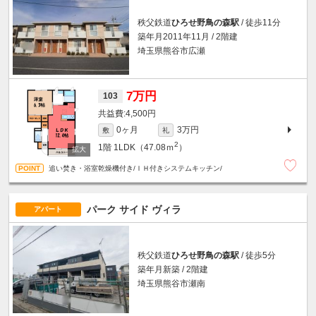
秩父鉄道
ひろせ野鳥の森駅
/ 徒歩11分
築年月2011年11月 / 2階建
埼玉県熊谷市広瀬
7万円
103
4,500円
0ヶ月
3万円
敷
礼
2
1階
1LDK（47.08ｍ
）
追い焚き・浴室乾燥機付き/ＩＨ付きシステムキッチン/
パーク サイド ヴィラ
アパート
秩父鉄道
ひろせ野鳥の森駅
/ 徒歩5分
築年月新築 / 2階建
埼玉県熊谷市瀬南