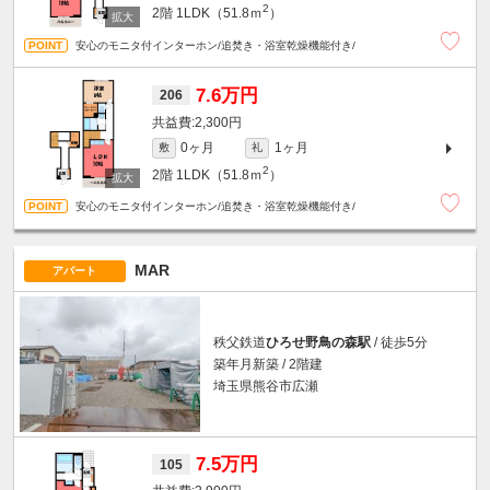
2
2階
1LDK（51.8ｍ
）
安心のモニタ付インターホン/追焚き・浴室乾燥機能付き/
7.6万円
206
2,300円
0ヶ月
1ヶ月
敷
礼
2
2階
1LDK（51.8ｍ
）
安心のモニタ付インターホン/追焚き・浴室乾燥機能付き/
MAR
アパート
秩父鉄道
ひろせ野鳥の森駅
/ 徒歩5分
築年月新築 / 2階建
埼玉県熊谷市広瀬
7.5万円
105