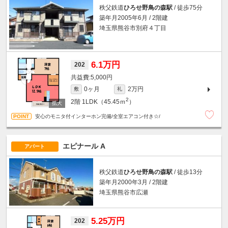
秩父鉄道
ひろせ野鳥の森駅
/ 徒歩75分
築年月2005年6月 / 2階建
埼玉県熊谷市別府４丁目
6.1万円
202
5,000円
0ヶ月
2万円
敷
礼
2
2階
1LDK（45.45ｍ
）
安心のモニタ付インターホン完備/全室エアコン付き☆/
エピナール A
アパート
秩父鉄道
ひろせ野鳥の森駅
/ 徒歩13分
築年月2000年3月 / 2階建
埼玉県熊谷市広瀬
5.25万円
202