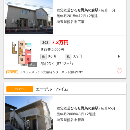
秩父鉄道
ひろせ野鳥の森駅
/ 徒歩11分
築年月2015年12月 / 2階建
埼玉県熊谷市広瀬
7.3万円
202
5,000円
0ヶ月
3万円
敷
礼
2
2階
2DK（57.12ｍ
）
システムキッチン完備/インターネット無料です/
エーデル・ハイム
アパート
秩父鉄道
ひろせ野鳥の森駅
/ 徒歩65分
築年月2008年3月 / 2階建
埼玉県熊谷市新堀