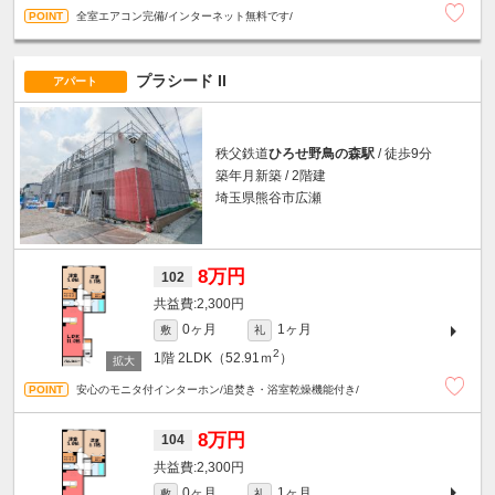
全室エアコン完備/インターネット無料です/
プラシード II
アパート
秩父鉄道
ひろせ野鳥の森駅
/ 徒歩9分
築年月新築 / 2階建
埼玉県熊谷市広瀬
8万円
102
2,300円
0ヶ月
1ヶ月
敷
礼
2
1階
2LDK（52.91ｍ
）
安心のモニタ付インターホン/追焚き・浴室乾燥機能付き/
8万円
104
2,300円
0ヶ月
1ヶ月
敷
礼