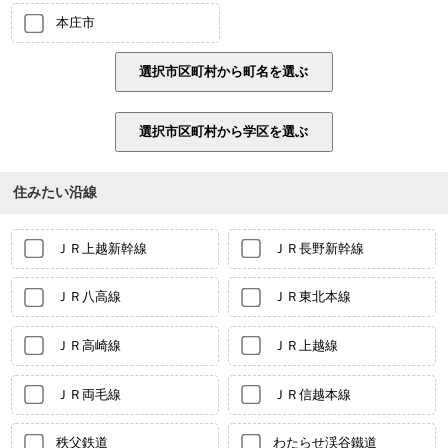
本庄市
住みたい沿線
ＪＲ上越新幹線
ＪＲ長野新幹線
ＪＲ八高線
ＪＲ東北本線
ＪＲ高崎線
ＪＲ上越線
ＪＲ両毛線
ＪＲ信越本線
秩父鉄道
わたらせ渓谷鐵道