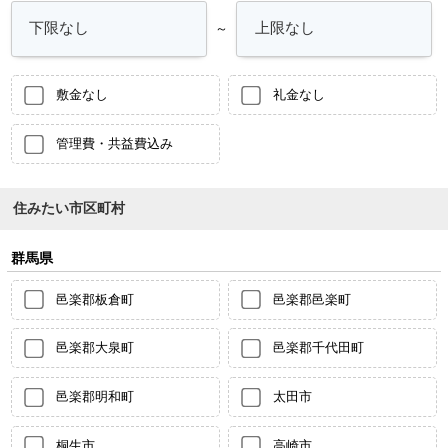
～
敷金なし
礼金なし
管理費・共益費込み
住みたい市区町村
群馬県
邑楽郡板倉町
邑楽郡邑楽町
邑楽郡大泉町
邑楽郡千代田町
邑楽郡明和町
太田市
桐生市
高崎市