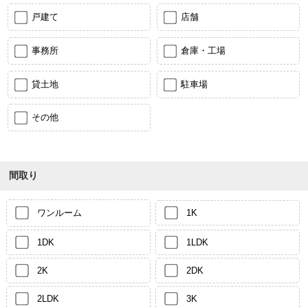
戸建て
店舗
事務所
倉庫・工場
貸土地
駐車場
その他
間取り
ワンルーム
1K
1DK
1LDK
2K
2DK
2LDK
3K