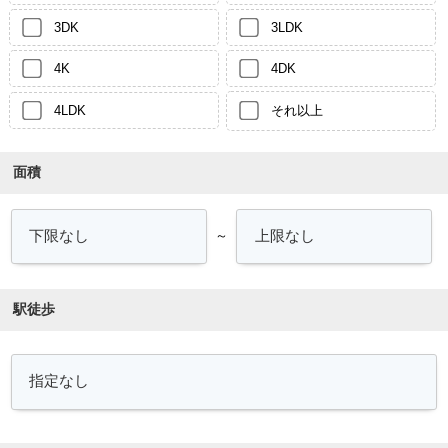
3DK
3LDK
4K
4DK
4LDK
それ以上
面積
～
駅徒歩