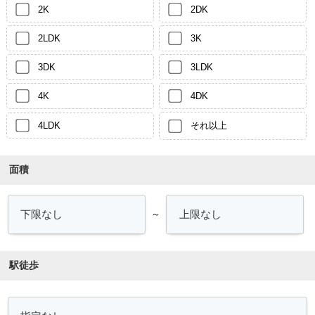
2K
2DK
2LDK
3K
3DK
3LDK
4K
4DK
4LDK
それ以上
面積
～
駅徒歩