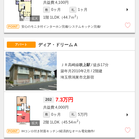
4,100円
0ヶ月
1ヶ月
敷
礼
2
1階
1LDK（44.7ｍ
）
安心のモニタ付インターホン完備/システムキッチン完備/
ディア・ドリーム A
アパート
ＪＲ高崎線
吹上駅
/ 徒歩17分
築年月2010年2月 / 2階建
埼玉県鴻巣市北新宿
7.3万円
202
4,000円
0ヶ月
5万円
敷
礼
2
2階
1LDK（45.54ｍ
）
IHコンロ付き対面キッチン/経済的なオール電化物件/