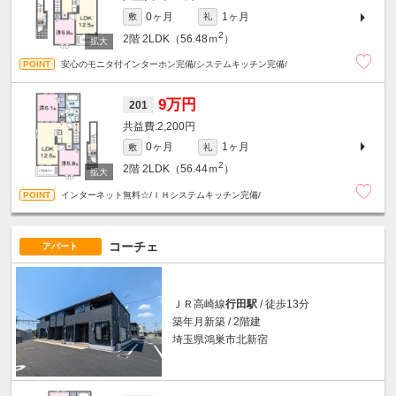
0ヶ月
1ヶ月
敷
礼
2
2階
2LDK（56.48ｍ
）
安心のモニタ付インターホン完備/システムキッチン完備/
9万円
201
2,200円
0ヶ月
1ヶ月
敷
礼
2
2階
2LDK（56.44ｍ
）
インターネット無料☆/ＩＨシステムキッチン完備/
コーチェ
アパート
ＪＲ高崎線
行田駅
/ 徒歩13分
築年月新築 / 2階建
埼玉県鴻巣市北新宿