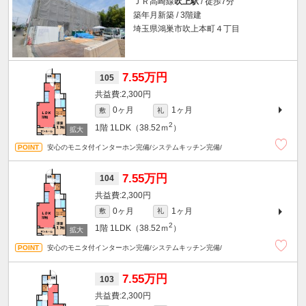
ＪＲ高崎線
吹上駅
/ 徒歩7分
築年月新築 / 3階建
埼玉県鴻巣市吹上本町４丁目
7.55万円
105
2,300円
0ヶ月
1ヶ月
敷
礼
2
1階
1LDK（38.52ｍ
）
安心のモニタ付インターホン完備/システムキッチン完備/
7.55万円
104
2,300円
0ヶ月
1ヶ月
敷
礼
2
1階
1LDK（38.52ｍ
）
安心のモニタ付インターホン完備/システムキッチン完備/
7.55万円
103
2,300円