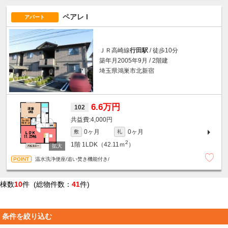
ペアレ I
アパート
ＪＲ高崎線
行田駅
/ 徒歩10分
築年月2005年9月 / 2階建
埼玉県鴻巣市北新宿
6.6万円
102
4,000円
0ヶ月
0ヶ月
敷
礼
2
1階
1LDK（42.11ｍ
）
温水洗浄便座/追い焚き機能付き/
棟数
10
件 (総物件数：
41
件)
条件を絞り込む