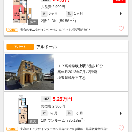
2,900円
0ヶ月
1ヶ月
敷
礼
2
2階
2LDK（59.58ｍ
）
安心のモニタ付インターホン☆/ペット相談可能物件/
アルドール
アパート
ＪＲ高崎線
吹上駅
/ 徒歩10分
築年月2013年7月 / 2階建
埼玉県鴻巣市下忍
5.25万円
102
2,300円
0ヶ月
1ヶ月
敷
礼
2
1階
ワンルーム（35.18ｍ
）
安心のモニタ付インターホン完備/追い炊き機能・浴室乾燥機完備/