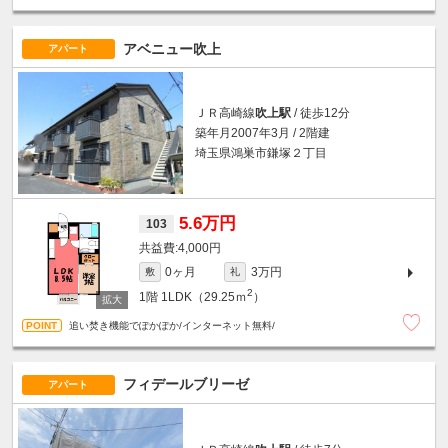
アベニュー吹上
アパート
ＪＲ高崎線
吹上駅
/ 徒歩12分
築年月2007年3月 / 2階建
埼玉県鴻巣市鎌塚２丁目
5.6万円
103
4,000円
0ヶ月
3万円
敷
礼
2
1階
1LDK（29.25ｍ
）
追い焚き機能でぽかぽか/インターネット無料/
フィデールブリーゼ
アパート