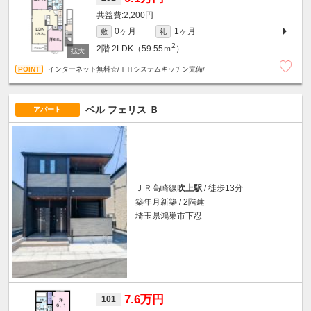
2,200円
0ヶ月
1ヶ月
敷
礼
2
2階
2LDK（59.55ｍ
）
インターネット無料☆/ＩＨシステムキッチン完備/
ベル フェリス Ｂ
アパート
ＪＲ高崎線
吹上駅
/ 徒歩13分
築年月新築 / 2階建
埼玉県鴻巣市下忍
7.6万円
101