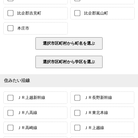
比企郡吉見町
比企郡嵐山町
本庄市
住みたい沿線
ＪＲ上越新幹線
ＪＲ長野新幹線
ＪＲ八高線
ＪＲ東北本線
ＪＲ高崎線
ＪＲ上越線