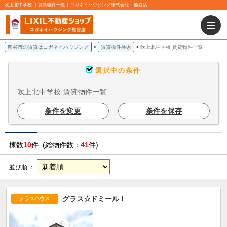
吹上北中学校 ｜賃貸物件一覧｜コガネイハウジング株式会社 熊谷店
熊谷市の賃貸はコガネイハウジング
賃貸物件検索
吹上北中学校 賃貸物件一覧
選択中の条件
吹上北中学校 賃貸物件一覧
条件を変更
条件を保存
棟数
10
件 (総物件数：
41
件)
並び順 ：
グラス☆ドミール I
テラスハウス