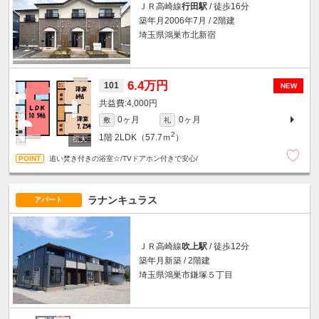
ＪＲ高崎線
行田駅
/ 徒歩16分
築年月2006年7月 / 2階建
埼玉県鴻巣市北新宿
6.4万円
101
NEW
4,000円
0ヶ月
0ヶ月
敷
礼
2
1階
2LDK（57.7ｍ
）
追い焚き付きの浴室☆/TVドアホン付きで安心/
ラナンキュラス
アパート
ＪＲ高崎線
吹上駅
/ 徒歩12分
築年月新築 / 2階建
埼玉県鴻巣市鎌塚５丁目