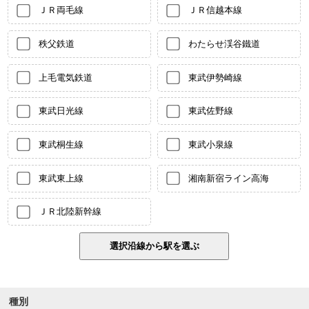
ＪＲ両毛線
ＪＲ信越本線
秩父鉄道
わたらせ渓谷鐵道
上毛電気鉄道
東武伊勢崎線
東武日光線
東武佐野線
東武桐生線
東武小泉線
東武東上線
湘南新宿ライン高海
ＪＲ北陸新幹線
種別