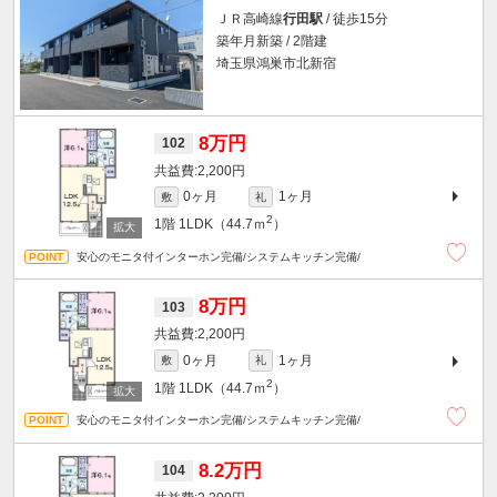
ＪＲ高崎線
行田駅
/ 徒歩15分
築年月新築 / 2階建
埼玉県鴻巣市北新宿
8万円
102
2,200円
0ヶ月
1ヶ月
敷
礼
2
1階
1LDK（44.7ｍ
）
安心のモニタ付インターホン完備/システムキッチン完備/
8万円
103
2,200円
0ヶ月
1ヶ月
敷
礼
2
1階
1LDK（44.7ｍ
）
安心のモニタ付インターホン完備/システムキッチン完備/
8.2万円
104