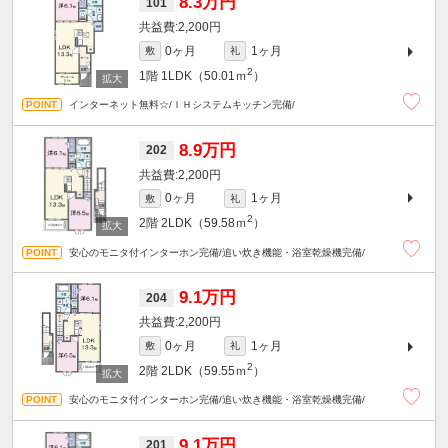
8.3万円
101
2,200円
0ヶ月
1ヶ月
敷
礼
2
1階
1LDK（50.01ｍ
）
インターネット無料☆/ＩＨシステムキッチン完備/
8.9万円
202
2,200円
0ヶ月
1ヶ月
敷
礼
2
2階
2LDK（59.58ｍ
）
安心のモニタ付インターホン完備/追い炊き機能・浴室乾燥機完備/
9.1万円
204
2,200円
0ヶ月
1ヶ月
敷
礼
2
2階
2LDK（59.55ｍ
）
安心のモニタ付インターホン完備/追い炊き機能・浴室乾燥機完備/
9.1万円
201