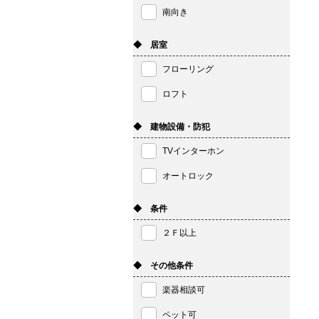
南向き
◆ 居室
フローリング
ロフト
◆ 建物設備・防犯
TVインターホン
オートロック
◆ 条件
２Ｆ以上
◆ その他条件
楽器相談可
ペット可