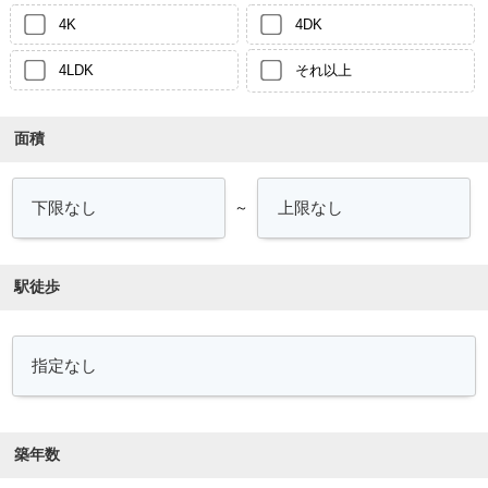
4K
4DK
4LDK
それ以上
面積
～
駅徒歩
築年数