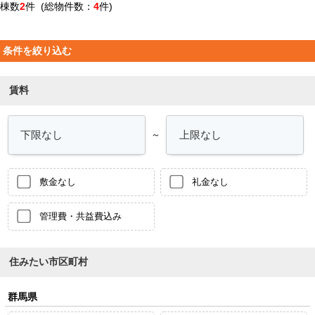
棟数
2
件 (総物件数：
4
件)
条件を絞り込む
賃料
～
敷金なし
礼金なし
管理費・共益費込み
住みたい市区町村
群馬県