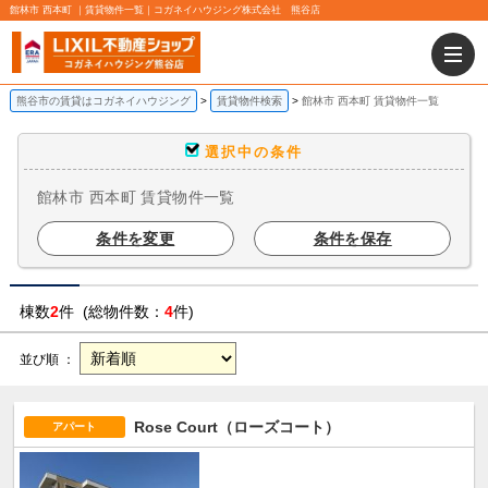
館林市 西本町 ｜賃貸物件一覧｜コガネイハウジング株式会社 熊谷店
熊谷市の賃貸はコガネイハウジング
賃貸物件検索
館林市 西本町 賃貸物件一覧
選択中の条件
館林市 西本町 賃貸物件一覧
条件を変更
条件を保存
棟数
2
件 (総物件数：
4
件)
並び順 ：
Rose Court（ローズコート）
アパート