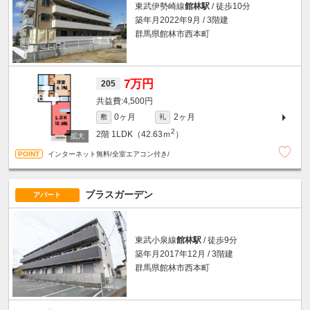
東武伊勢崎線
館林駅
/ 徒歩10分
築年月2022年9月 / 3階建
群馬県館林市西本町
7万円
205
4,500円
0ヶ月
2ヶ月
敷
礼
2
2階
1LDK（42.63ｍ
）
インターネット無料/全室エアコン付き/
ブラスガーデン
アパート
東武小泉線
館林駅
/ 徒歩9分
築年月2017年12月 / 3階建
群馬県館林市西本町