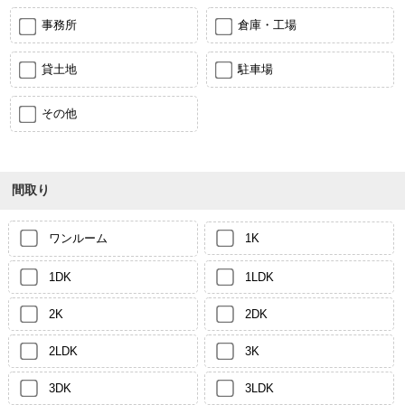
事務所
倉庫・工場
貸土地
駐車場
その他
間取り
ワンルーム
1K
1DK
1LDK
2K
2DK
2LDK
3K
3DK
3LDK