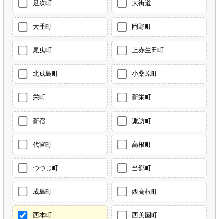
足次町
大街道
大手町
岡野町
尾曳町
上赤生田町
北成島町
小桑原町
栄町
新栄町
新宿
諏訪町
代官町
高根町
つつじ町
当郷町
成島町
西高根町
西本町
西美園町