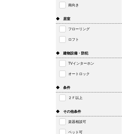
南向き
◆ 居室
フローリング
ロフト
◆ 建物設備・防犯
TVインターホン
オートロック
◆ 条件
２Ｆ以上
◆ その他条件
楽器相談可
ペット可