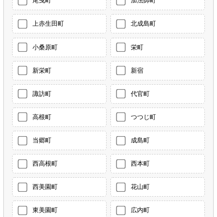
尾曳町
加法師町
上赤生田町
北成島町
小桑原町
栄町
新栄町
新宿
諏訪町
代官町
高根町
つつじ町
当郷町
成島町
西高根町
西本町
西美園町
花山町
東美園町
広内町