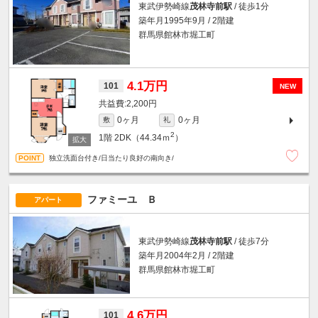
東武伊勢崎線
茂林寺前駅
/ 徒歩1分
築年月1995年9月 / 2階建
群馬県館林市堀工町
4.1万円
101
NEW
2,200円
0ヶ月
0ヶ月
敷
礼
2
1階
2DK（44.34ｍ
）
独立洗面台付き/日当たり良好の南向き/
ファミーユ Ｂ
アパート
東武伊勢崎線
茂林寺前駅
/ 徒歩7分
築年月2004年2月 / 2階建
群馬県館林市堀工町
4.6万円
101