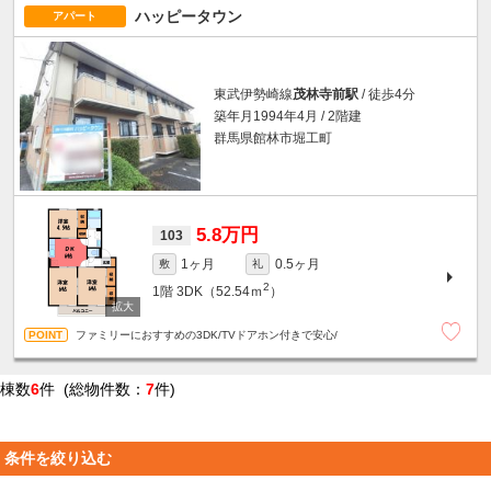
ハッピータウン
アパート
東武伊勢崎線
茂林寺前駅
/ 徒歩4分
築年月1994年4月 / 2階建
群馬県館林市堀工町
5.8万円
103
1ヶ月
0.5ヶ月
敷
礼
2
1階
3DK（52.54ｍ
）
ファミリーにおすすめの3DK/TVドアホン付きで安心/
棟数
6
件 (総物件数：
7
件)
条件を絞り込む