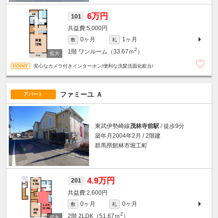
6万円
101
5,000円
0ヶ月
1ヶ月
敷
礼
2
1階
ワンルーム（33.67ｍ
）
安心なカメラ付きインターホン/便利な洗髪洗面化粧台/
ファミーユ Ａ
アパート
東武伊勢崎線
茂林寺前駅
/ 徒歩9分
築年月2004年2月 / 2階建
群馬県館林市堀工町
4.9万円
201
2,600円
0ヶ月
0ヶ月
敷
礼
2
2階
2LDK（51.67ｍ
）