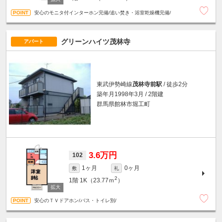
安心のモニタ付インターホン完備/追い焚き・浴室乾燥機完備/
グリーンハイツ茂林寺
アパート
東武伊勢崎線
茂林寺前駅
/ 徒歩2分
築年月1998年3月 / 2階建
群馬県館林市堀工町
3.6万円
102
1ヶ月
0ヶ月
敷
礼
2
1階
1K（23.77ｍ
）
安心のＴＶドアホン/バス・トイレ別/