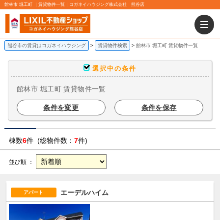
館林市 堀工町 ｜賃貸物件一覧｜コガネイハウジング株式会社 熊谷店
熊谷市の賃貸はコガネイハウジング
賃貸物件検索
館林市 堀工町 賃貸物件一覧
選択中の条件
館林市 堀工町 賃貸物件一覧
条件を変更
条件を保存
棟数
6
件 (総物件数：
7
件)
並び順 ：
エーデルハイム
アパート