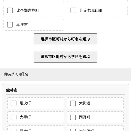
比企郡吉見町
比企郡嵐山町
本庄市
住みたい町名
館林市
足次町
大街道
大手町
岡野町