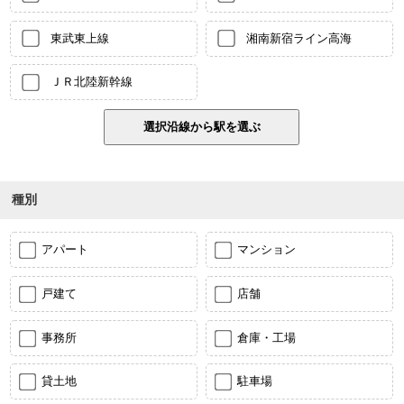
東武東上線
湘南新宿ライン高海
ＪＲ北陸新幹線
種別
アパート
マンション
戸建て
店舗
事務所
倉庫・工場
貸土地
駐車場