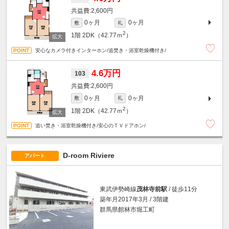
2,600円
0ヶ月
0ヶ月
敷
礼
2
1階
2DK（42.77ｍ
）
安心なカメラ付きインターホン/追焚き・浴室乾燥機付き/
4.6万円
103
2,600円
0ヶ月
0ヶ月
敷
礼
2
1階
2DK（42.77ｍ
）
追い焚き・浴室乾燥機付き/安心のＴＶドアホン/
D-room Riviere
アパート
東武伊勢崎線
茂林寺前駅
/ 徒歩11分
築年月2017年3月 / 3階建
群馬県館林市堀工町