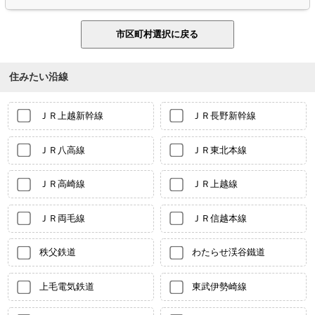
住みたい沿線
ＪＲ上越新幹線
ＪＲ長野新幹線
ＪＲ八高線
ＪＲ東北本線
ＪＲ高崎線
ＪＲ上越線
ＪＲ両毛線
ＪＲ信越本線
秩父鉄道
わたらせ渓谷鐵道
上毛電気鉄道
東武伊勢崎線