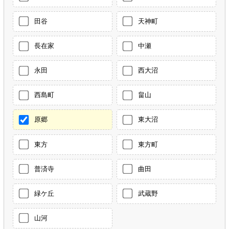
田谷
天神町
長在家
中瀬
永田
西大沼
西島町
畠山
原郷
東大沼
東方
東方町
普済寺
曲田
緑ケ丘
武蔵野
山河