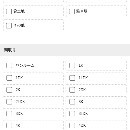
貸土地
駐車場
その他
間取り
ワンルーム
1K
1DK
1LDK
2K
2DK
2LDK
3K
3DK
3LDK
4K
4DK