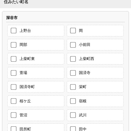
住みたい町名
深谷市
上野台
岡
岡部
小前田
上柴町東
上柴町西
萱場
国済寺
国済寺町
栄町
桜ケ丘
宿根
菅沼
武川
田所町
田中