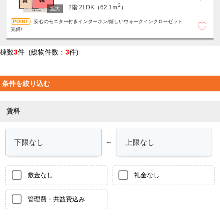
2
2階
2LDK（62.1ｍ
）
安心のモニター付きインターホン/嬉しいウォークインクローゼット
完備/
棟数
3
件 (総物件数：
3
件)
条件を絞り込む
賃料
～
敷金なし
礼金なし
管理費・共益費込み