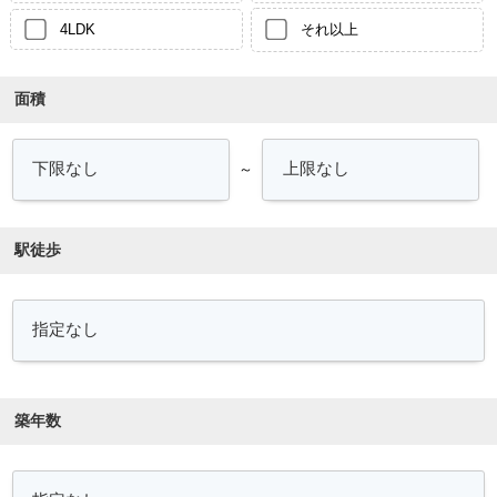
4LDK
それ以上
面積
～
駅徒歩
築年数