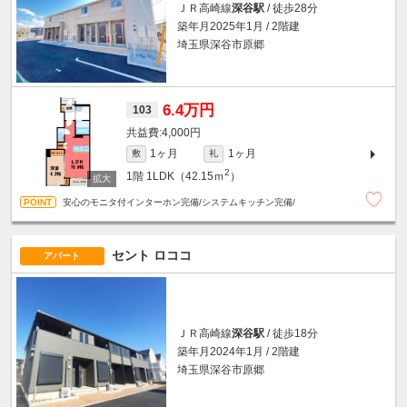
ＪＲ高崎線
深谷駅
/ 徒歩28分
築年月2025年1月 / 2階建
埼玉県深谷市原郷
6.4万円
103
4,000円
1ヶ月
1ヶ月
敷
礼
2
1階
1LDK（42.15ｍ
）
安心のモニタ付インターホン完備/システムキッチン完備/
セント ロココ
アパート
ＪＲ高崎線
深谷駅
/ 徒歩18分
築年月2024年1月 / 2階建
埼玉県深谷市原郷