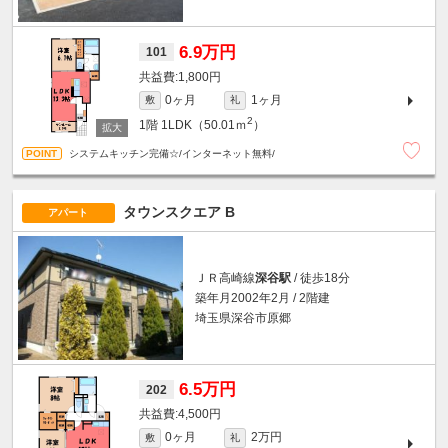
6.9万円
101
1,800円
0ヶ月
1ヶ月
敷
礼
2
1階
1LDK（50.01ｍ
）
システムキッチン完備☆/インターネット無料/
タウンスクエア B
アパート
ＪＲ高崎線
深谷駅
/ 徒歩18分
築年月2002年2月 / 2階建
埼玉県深谷市原郷
6.5万円
202
4,500円
0ヶ月
2万円
敷
礼