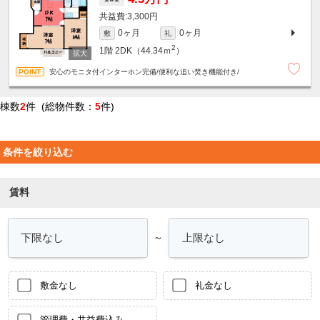
3,300円
0ヶ月
0ヶ月
敷
礼
2
1階
2DK（44.34ｍ
）
安心のモニタ付インターホン完備/便利な追い焚き機能付き/
棟数
2
件 (総物件数：
5
件)
条件を絞り込む
賃料
～
敷金なし
礼金なし
管理費・共益費込み