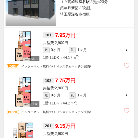
ＪＲ高崎線
深谷駅
/ 徒歩23分
築年月新築 / 2階建
埼玉県深谷市宿根
7.95万円
101
2,900円
0ヶ月
1ヶ月
敷
礼
2
1階
1LDK（44.17ｍ
）
インターネット無料☆/ＩＨシステムキッチン完備/
7.75万円
102
2,900円
0ヶ月
1ヶ月
敷
礼
2
1階
1LDK（44.2ｍ
）
インターネット無料☆/ＩＨシステムキッチン完備/
9.15万円
201
2,900円