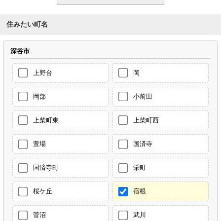
住みたい町名
深谷市
上野台
岡
岡部
小前田
上柴町東
上柴町西
萱場
国済寺
国済寺町
栄町
桜ケ丘
宿根
菅沼
武川