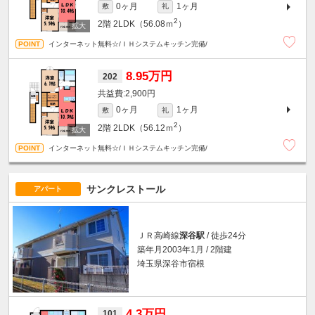
0ヶ月
1ヶ月
敷
礼
2
2階
2LDK（56.08ｍ
）
インターネット無料☆/ＩＨシステムキッチン完備/
8.95万円
202
2,900円
0ヶ月
1ヶ月
敷
礼
2
2階
2LDK（56.12ｍ
）
インターネット無料☆/ＩＨシステムキッチン完備/
サンクレストール
アパート
ＪＲ高崎線
深谷駅
/ 徒歩24分
築年月2003年1月 / 2階建
埼玉県深谷市宿根
4.3万円
101