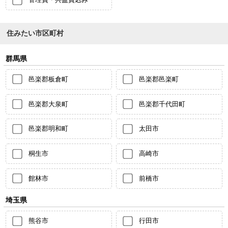
住みたい市区町村
群馬県
邑楽郡板倉町
邑楽郡邑楽町
邑楽郡大泉町
邑楽郡千代田町
邑楽郡明和町
太田市
桐生市
高崎市
館林市
前橋市
埼玉県
熊谷市
行田市