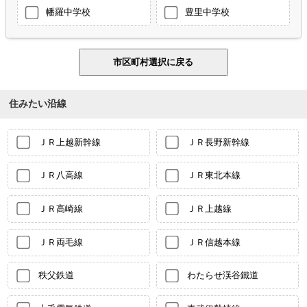
幡羅中学校
豊里中学校
住みたい沿線
ＪＲ上越新幹線
ＪＲ長野新幹線
ＪＲ八高線
ＪＲ東北本線
ＪＲ高崎線
ＪＲ上越線
ＪＲ両毛線
ＪＲ信越本線
秩父鉄道
わたらせ渓谷鐵道