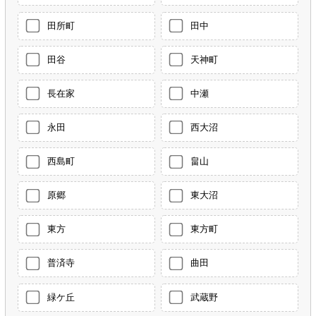
田所町
田中
田谷
天神町
長在家
中瀬
永田
西大沼
西島町
畠山
原郷
東大沼
東方
東方町
普済寺
曲田
緑ケ丘
武蔵野