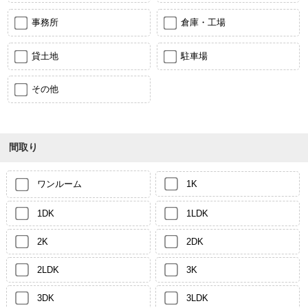
事務所
倉庫・工場
貸土地
駐車場
その他
間取り
ワンルーム
1K
1DK
1LDK
2K
2DK
2LDK
3K
3DK
3LDK