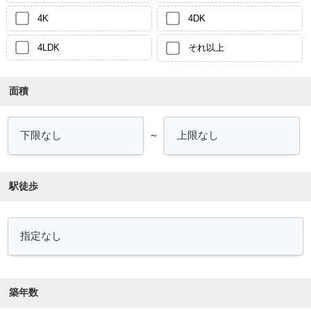
4K
4DK
4LDK
それ以上
面積
～
駅徒歩
築年数