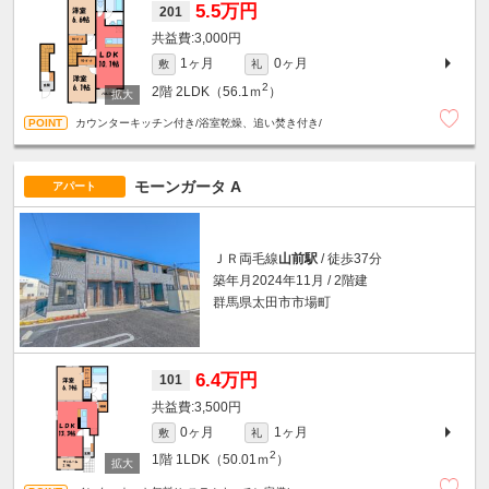
5.5万円
201
3,000円
1ヶ月
0ヶ月
敷
礼
2
2階
2LDK（56.1ｍ
）
カウンターキッチン付き/浴室乾燥、追い焚き付き/
モーンガータ A
アパート
ＪＲ両毛線
山前駅
/ 徒歩37分
築年月2024年11月 / 2階建
群馬県太田市市場町
6.4万円
101
3,500円
0ヶ月
1ヶ月
敷
礼
2
1階
1LDK（50.01ｍ
）