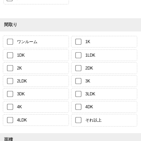
間取り
ワンルーム
1K
1DK
1LDK
2K
2DK
2LDK
3K
3DK
3LDK
4K
4DK
4LDK
それ以上
面積