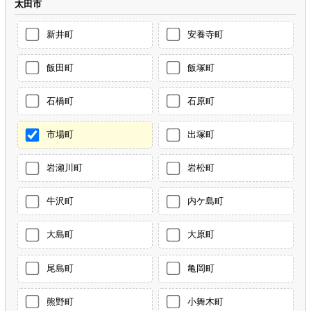
太田市
新井町
安養寺町
飯田町
飯塚町
石橋町
石原町
市場町
出塚町
岩瀬川町
岩松町
牛沢町
内ケ島町
大島町
大原町
尾島町
亀岡町
熊野町
小舞木町