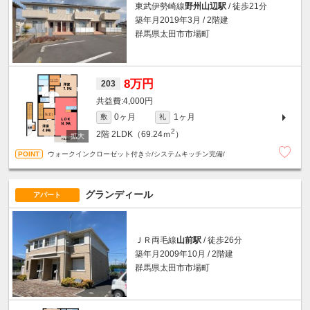
東武伊勢崎線
野州山辺駅
/ 徒歩21分
築年月2019年3月 / 2階建
群馬県太田市市場町
8万円
203
4,000円
0ヶ月
1ヶ月
敷
礼
2
2階
2LDK（69.24ｍ
）
ウォークインクローゼット付き☆/システムキッチン完備/
グランディール
アパート
ＪＲ両毛線
山前駅
/ 徒歩26分
築年月2009年10月 / 2階建
群馬県太田市市場町