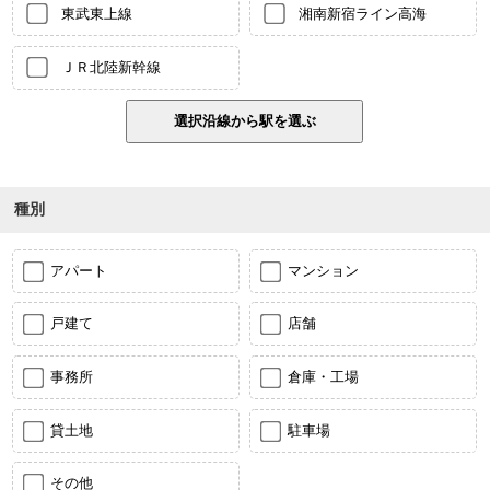
東武東上線
湘南新宿ライン高海
ＪＲ北陸新幹線
種別
アパート
マンション
戸建て
店舗
事務所
倉庫・工場
貸土地
駐車場
その他