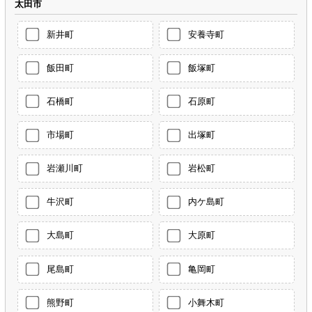
太田市
新井町
安養寺町
飯田町
飯塚町
石橋町
石原町
市場町
出塚町
岩瀬川町
岩松町
牛沢町
内ケ島町
大島町
大原町
尾島町
亀岡町
熊野町
小舞木町