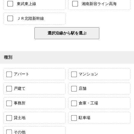
東武東上線
湘南新宿ライン高海
ＪＲ北陸新幹線
種別
アパート
マンション
戸建て
店舗
事務所
倉庫・工場
貸土地
駐車場
その他