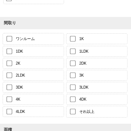
間取り
ワンルーム
1K
1DK
1LDK
2K
2DK
2LDK
3K
3DK
3LDK
4K
4DK
4LDK
それ以上
面積