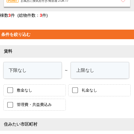
お風呂に換気窓付き/角部屋２DK☆/
棟数
3
件 (総物件数：
3
件)
条件を絞り込む
賃料
～
敷金なし
礼金なし
管理費・共益費込み
住みたい市区町村