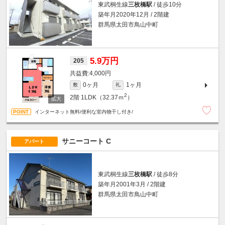
東武桐生線
三枚橋駅
/ 徒歩10分
築年月2020年12月 / 2階建
群馬県太田市鳥山中町
5.9万円
205
4,000円
0ヶ月
1ヶ月
敷
礼
2
2階
1LDK（32.37ｍ
）
インターネット無料/便利な室内物干し付き/
サニーコート C
アパート
東武桐生線
三枚橋駅
/ 徒歩8分
築年月2001年3月 / 2階建
群馬県太田市鳥山中町