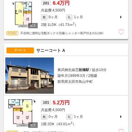
6.4万円
201
4,500円
0ヶ月
1ヶ月
敷
礼
2
2階
1LDK（41.73ｍ
）
不在時に便利な宅配ボックス完備/シャッター雨戸付きの1LDK/
サニーコート A
アパート
東武桐生線
三枚橋駅
/ 徒歩10分
築年月1999年3月 / 2階建
群馬県太田市鳥山中町
5.2万円
101
4,500円
0ヶ月
1ヶ月
敷
礼
2
1階
2DK（43.01ｍ
）