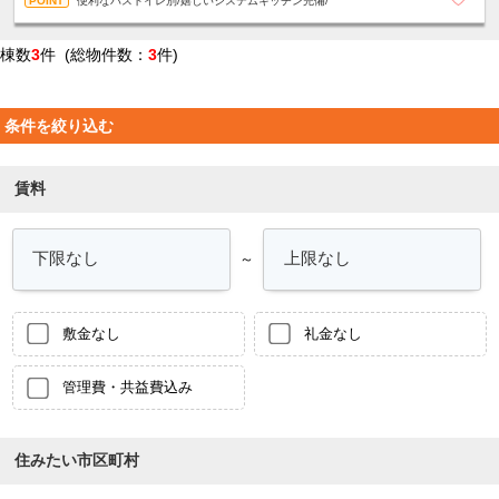
便利なバストイレ別/嬉しいシステムキッチン完備/
棟数
3
件 (総物件数：
3
件)
条件を絞り込む
賃料
～
敷金なし
礼金なし
管理費・共益費込み
住みたい市区町村