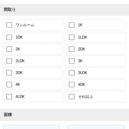
間取り
ワンルーム
1K
1DK
1LDK
2K
2DK
2LDK
3K
3DK
3LDK
4K
4DK
4LDK
それ以上
面積