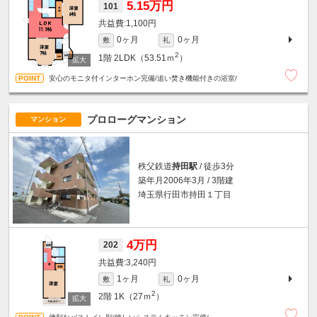
5.15万円
101
1,100円
0ヶ月
0ヶ月
敷
礼
2
1階
2LDK（53.51ｍ
）
安心のモニタ付インターホン完備/追い焚き機能付きの浴室/
プロローグマンション
マンション
秩父鉄道
持田駅
/ 徒歩3分
築年月2006年3月 / 3階建
埼玉県行田市持田１丁目
4万円
202
3,240円
1ヶ月
0ヶ月
敷
礼
2
2階
1K（27ｍ
）