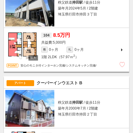
秩父鉄道
持田駅
/ 徒歩11分
築年月2024年5月 / 2階建
埼玉県行田市持田３丁目
8.5万円
104
5,000円
0ヶ月
0ヶ月
敷
礼
2
1階
2LDK（57.97ｍ
）
安心のモニタ付インターホン完備/システムキッチン完備/
クーバーインウエスト B
アパート
秩父鉄道
持田駅
/ 徒歩11分
築年月2000年7月 / 2階建
埼玉県行田市持田２丁目