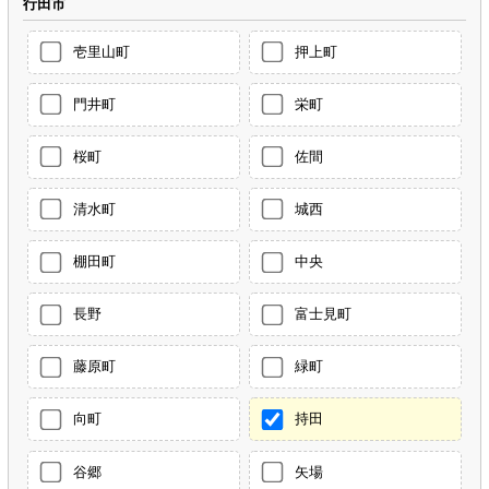
行田市
壱里山町
押上町
門井町
栄町
桜町
佐間
清水町
城西
棚田町
中央
長野
富士見町
藤原町
緑町
向町
持田
谷郷
矢場