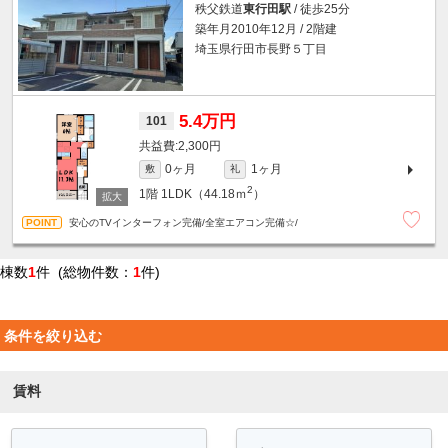
秩父鉄道
東行田駅
/ 徒歩25分
築年月2010年12月 / 2階建
埼玉県行田市長野５丁目
5.4万円
101
2,300円
0ヶ月
1ヶ月
敷
礼
2
1階
1LDK（44.18ｍ
）
安心のTVインターフォン完備/全室エアコン完備☆/
棟数
1
件 (総物件数：
1
件)
条件を絞り込む
賃料