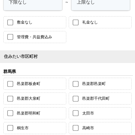
～
敷金なし
礼金なし
管理費・共益費込み
住みたい市区町村
群馬県
邑楽郡板倉町
邑楽郡邑楽町
邑楽郡大泉町
邑楽郡千代田町
邑楽郡明和町
太田市
桐生市
高崎市