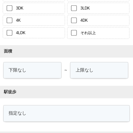
3DK
3LDK
4K
4DK
4LDK
それ以上
面積
～
駅徒歩