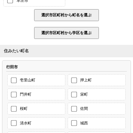
本庄市
住みたい町名
行田市
壱里山町
押上町
門井町
栄町
桜町
佐間
清水町
城西