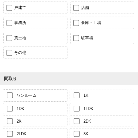
戸建て
店舗
事務所
倉庫・工場
貸土地
駐車場
その他
間取り
ワンルーム
1K
1DK
1LDK
2K
2DK
2LDK
3K