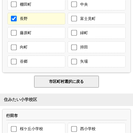
棚田町
中央
長野
富士見町
藤原町
緑町
向町
持田
谷郷
矢場
住みたい小学校区
行田市
桜ケ丘小学校
西小学校