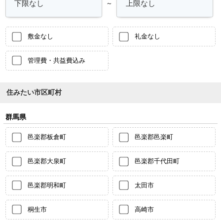
～
敷金なし
礼金なし
管理費・共益費込み
住みたい市区町村
群馬県
邑楽郡板倉町
邑楽郡邑楽町
邑楽郡大泉町
邑楽郡千代田町
邑楽郡明和町
太田市
桐生市
高崎市