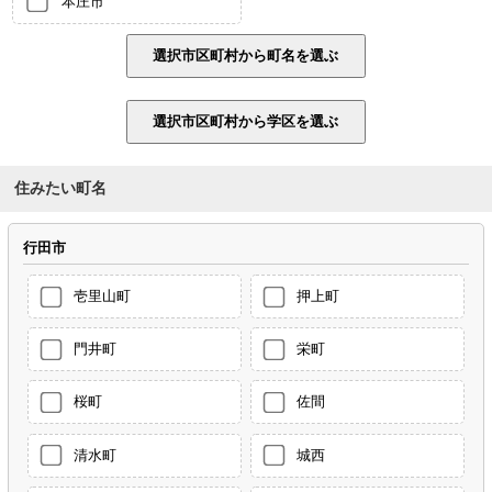
本庄市
住みたい町名
行田市
壱里山町
押上町
門井町
栄町
桜町
佐間
清水町
城西