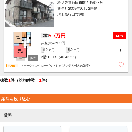
秩父鉄道
行田市駅
/ 徒歩23分
築年月2005年9月 / 2階建
埼玉県行田市緑町
5.7万円
201
NEW
4,500円
0ヶ月
0ヶ月
敷
礼
2
2階
1LDK（40.43ｍ
）
ウォークインクローゼット付き/追い焚き付きの浴室/
棟数
1
件 (総物件数：
1
件)
条件を絞り込む
賃料