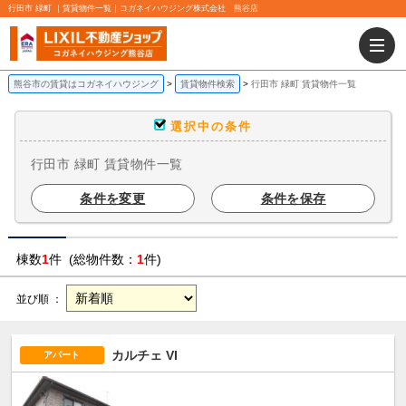
行田市 緑町 ｜賃貸物件一覧｜コガネイハウジング株式会社 熊谷店
熊谷市の賃貸はコガネイハウジング
賃貸物件検索
行田市 緑町 賃貸物件一覧
選択中の条件
行田市 緑町 賃貸物件一覧
条件を変更
条件を保存
棟数
1
件 (総物件数：
1
件)
並び順 ：
カルチェ VI
アパート