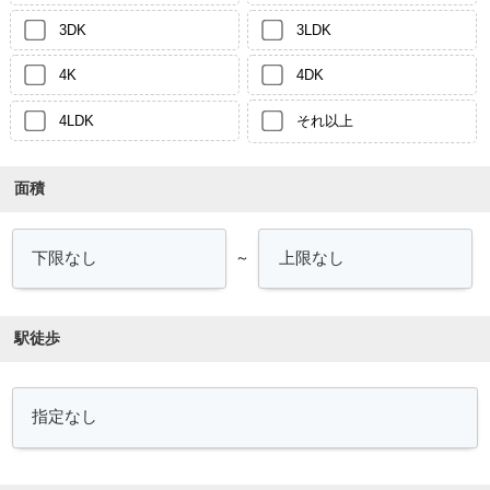
3DK
3LDK
4K
4DK
4LDK
それ以上
面積
～
駅徒歩