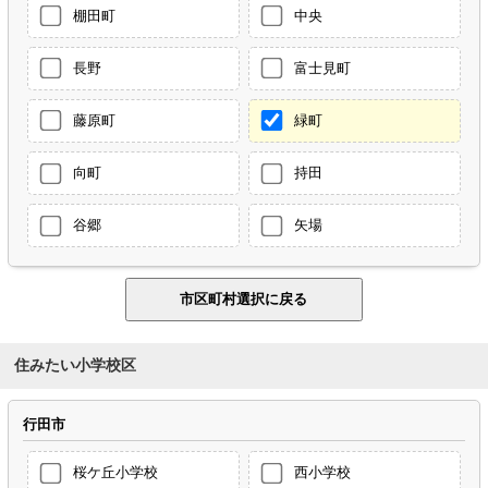
棚田町
中央
長野
富士見町
藤原町
緑町
向町
持田
谷郷
矢場
住みたい小学校区
行田市
桜ケ丘小学校
西小学校