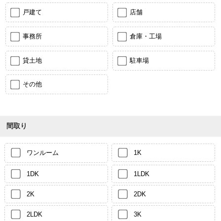
戸建て
店舗
事務所
倉庫・工場
貸土地
駐車場
その他
間取り
ワンルーム
1K
1DK
1LDK
2K
2DK
2LDK
3K