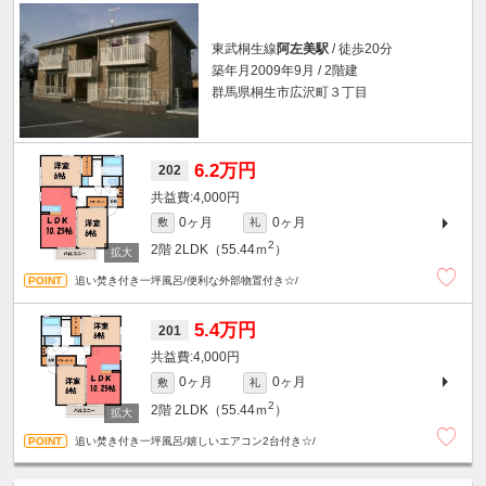
東武桐生線
阿左美駅
/ 徒歩20分
築年月2009年9月 / 2階建
群馬県桐生市広沢町３丁目
6.2万円
202
4,000円
0ヶ月
0ヶ月
敷
礼
2
2階
2LDK（55.44ｍ
）
追い焚き付き一坪風呂/便利な外部物置付き☆/
5.4万円
201
4,000円
0ヶ月
0ヶ月
敷
礼
2
2階
2LDK（55.44ｍ
）
追い焚き付き一坪風呂/嬉しいエアコン2台付き☆/