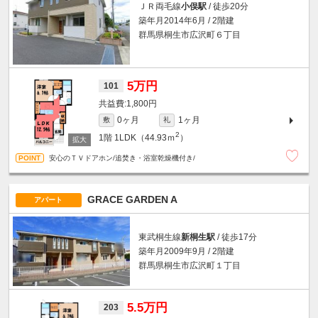
ＪＲ両毛線
小俣駅
/ 徒歩20分
築年月2014年6月 / 2階建
群馬県桐生市広沢町６丁目
5万円
101
1,800円
0ヶ月
1ヶ月
敷
礼
2
1階
1LDK（44.93ｍ
）
安心のＴＶドアホン/追焚き・浴室乾燥機付き/
GRACE GARDEN A
アパート
東武桐生線
新桐生駅
/ 徒歩17分
築年月2009年9月 / 2階建
群馬県桐生市広沢町１丁目
5.5万円
203