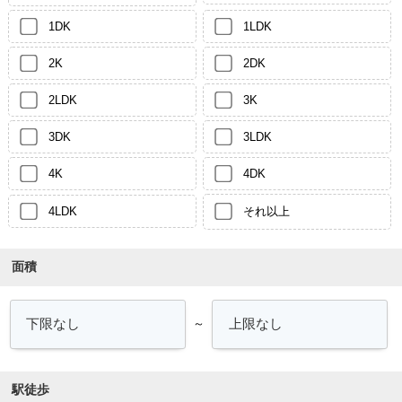
1DK
1LDK
2K
2DK
2LDK
3K
3DK
3LDK
4K
4DK
4LDK
それ以上
面積
～
駅徒歩