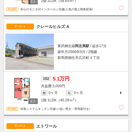
2階
2LDK（58.65ｍ
）
安心のモニタ付インターホン完備/人気の最上階角部屋/
クレールヒルズ A
アパート
東武桐生線
阿左美駅
/ 徒歩17分
築年月2006年9月 / 2階建
群馬県桐生市広沢町３丁目
5.1万円
102
3,000円
0ヶ月
0ヶ月
敷
礼
2
1階
1LDK（40.28ｍ
）
対面システムキッチン完備☆/追い焚き・専用庭付き/
エトワール
アパート