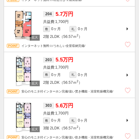
5.7万円
204
1,700円
0ヶ月
0ヶ月
敷
礼
2
2階
2LDK（56.57ｍ
）
インターネット無料☆/うれしい全室収納完備/
5.5万円
203
1,700円
0ヶ月
0ヶ月
敷
礼
2
2階
2LDK（56.57ｍ
）
安心のモニタ付インターホン完備/追い焚き機能・浴室乾燥機完備/
5.6万円
303
1,700円
0ヶ月
0ヶ月
敷
礼
2
3階
2LDK（56.57ｍ
）
安心のモニタ付インターホン完備/追い炊き機能・浴室乾燥機完備/