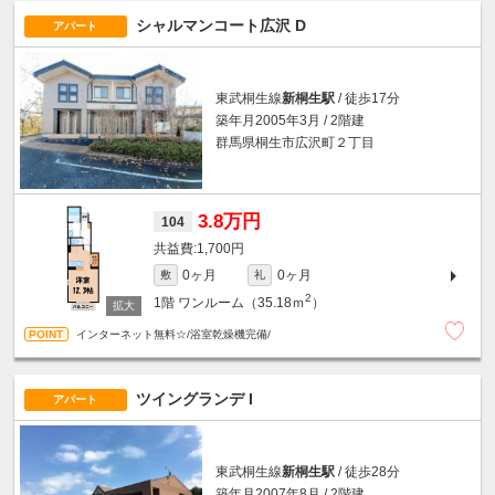
シャルマンコート広沢 D
アパート
東武桐生線
新桐生駅
/ 徒歩17分
築年月2005年3月 / 2階建
群馬県桐生市広沢町２丁目
3.8万円
104
1,700円
0ヶ月
0ヶ月
敷
礼
2
1階
ワンルーム（35.18ｍ
）
インターネット無料☆/浴室乾燥機完備/
ツイングランデ I
アパート
東武桐生線
新桐生駅
/ 徒歩28分
築年月2007年8月 / 2階建