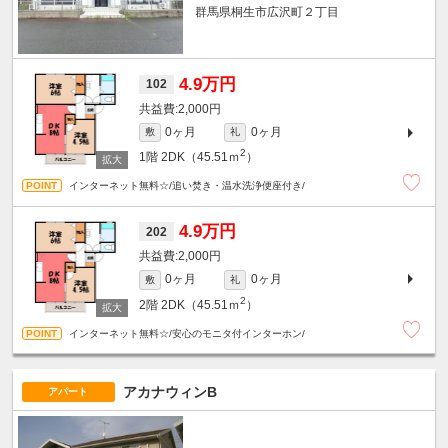
群馬県桐生市広沢町２丁目
4.9万円
102
2,000円
0ヶ月
0ヶ月
敷
礼
2
1階
2DK（45.51ｍ
）
インターネット無料☆/追い焚き・温水洗浄便座付き/
4.9万円
202
2,000円
0ヶ月
0ヶ月
敷
礼
2
2階
2DK（45.51ｍ
）
インターネット無料☆/安心のモニタ付インターホン/
アカナウィンB
アパート