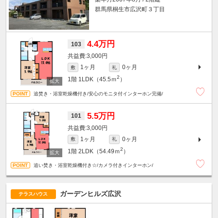
群馬県桐生市広沢町３丁目
4.4万円
103
3,000円
1ヶ月
0ヶ月
敷
礼
2
1階
1LDK（45.5ｍ
）
追焚き・浴室乾燥機付き/安心のモニタ付インターホン完備/
5.5万円
101
3,000円
1ヶ月
0ヶ月
敷
礼
2
1階
2LDK（54.49ｍ
）
追い焚き・浴室乾燥機付き☆/カメラ付きインターホン/
ガーデンヒルズ広沢
テラスハウス