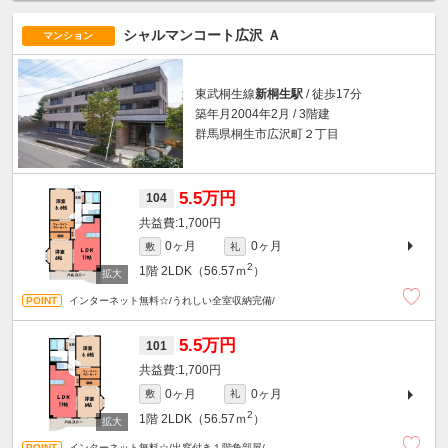
シャルマンコート広沢 Ａ
マンション
東武桐生線
新桐生駅
/ 徒歩17分
築年月2004年2月 / 3階建
群馬県桐生市広沢町２丁目
5.5万円
104
1,700円
0ヶ月
0ヶ月
敷
礼
2
1階
2LDK（56.57ｍ
）
インターネット無料☆/うれしい全室収納完備/
5.5万円
101
1,700円
0ヶ月
0ヶ月
敷
礼
2
1階
2LDK（56.57ｍ
）
インターネット無料☆/出窓付き１階角部屋/