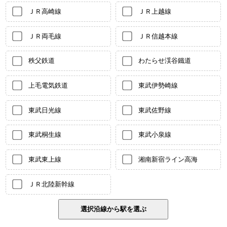
ＪＲ高崎線
ＪＲ上越線
ＪＲ両毛線
ＪＲ信越本線
秩父鉄道
わたらせ渓谷鐵道
上毛電気鉄道
東武伊勢崎線
東武日光線
東武佐野線
東武桐生線
東武小泉線
東武東上線
湘南新宿ライン高海
ＪＲ北陸新幹線