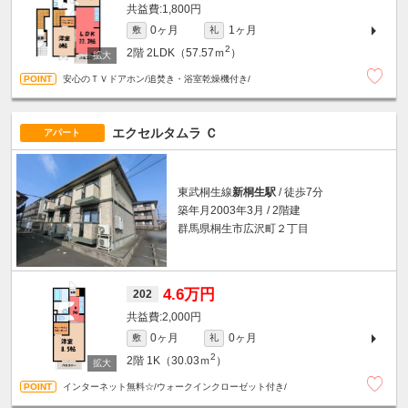
1,800円
0ヶ月
1ヶ月
敷
礼
2
2階
2LDK（57.57ｍ
）
安心のＴＶドアホン/追焚き・浴室乾燥機付き/
エクセルタムラ Ｃ
アパート
東武桐生線
新桐生駅
/ 徒歩7分
築年月2003年3月 / 2階建
群馬県桐生市広沢町２丁目
4.6万円
202
2,000円
0ヶ月
0ヶ月
敷
礼
2
2階
1K（30.03ｍ
）
インターネット無料☆/ウォークインクローゼット付き/