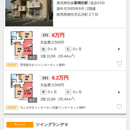
東武桐生線
新桐生駅
/ 徒歩23分
築年月2005年9月 / 2階建
群馬県桐生市広沢町３丁目
6万円
101
3,500円
0ヶ月
0ヶ月
敷
礼
2
1階
2LDK（55.44ｍ
）
専用庭付き☆/インターネット無料/
6.2万円
201
3,500円
0ヶ月
0ヶ月
敷
礼
2
2階
2LDK（55.44ｍ
）
モニタ付きインターホン完備/インターネット無料/
ツイングランデ II
アパート