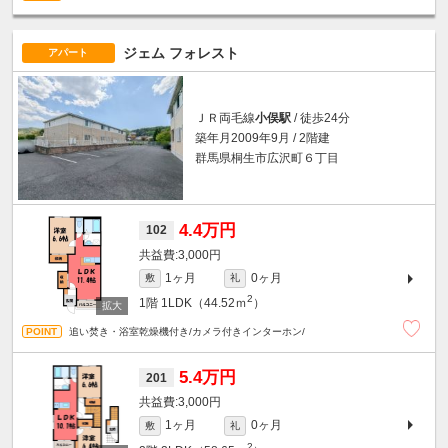
ジェム フォレスト
アパート
ＪＲ両毛線
小俣駅
/ 徒歩24分
築年月2009年9月 / 2階建
群馬県桐生市広沢町６丁目
4.4万円
102
3,000円
1ヶ月
0ヶ月
敷
礼
2
1階
1LDK（44.52ｍ
）
追い焚き・浴室乾燥機付き/カメラ付きインターホン/
5.4万円
201
3,000円
1ヶ月
0ヶ月
敷
礼
2