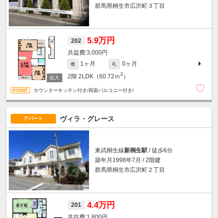
群馬県桐生市広沢町３丁目
5.9万円
202
3,000円
1ヶ月
0ヶ月
敷
礼
2
2階
2LDK（60.72ｍ
）
カウンターキッチン付き/両面バルコニー付き/
ヴィラ・グレース
アパート
東武桐生線
新桐生駅
/ 徒歩6分
築年月1998年7月 / 2階建
群馬県桐生市広沢町２丁目
4.4万円
201
1,800円