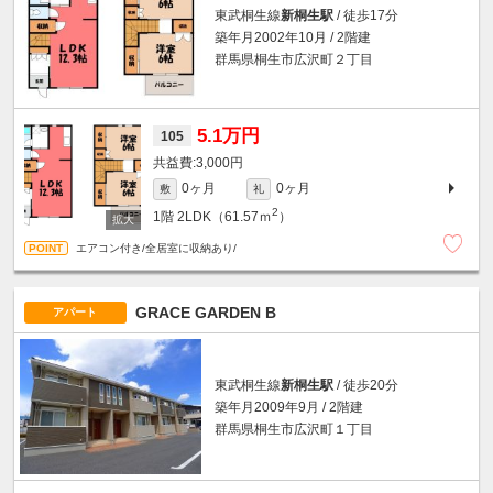
東武桐生線
新桐生駅
/ 徒歩17分
築年月2002年10月 / 2階建
群馬県桐生市広沢町２丁目
5.1万円
105
3,000円
0ヶ月
0ヶ月
敷
礼
2
1階
2LDK（61.57ｍ
）
エアコン付き/全居室に収納あり/
GRACE GARDEN B
アパート
東武桐生線
新桐生駅
/ 徒歩20分
築年月2009年9月 / 2階建
群馬県桐生市広沢町１丁目