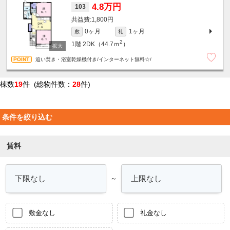
4.8万円
103
1,800円
0ヶ月
1ヶ月
敷
礼
2
1階
2DK（44.7ｍ
）
追い焚き・浴室乾燥機付き/インターネット無料☆/
棟数
19
件 (総物件数：
28
件)
条件を絞り込む
賃料
～
敷金なし
礼金なし