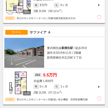
8万円
0ヶ月
敷
礼
2
2階
2LDK（58.12ｍ
）
安心のモニタ付インターホン完備/洗髪洗面化粧台付き/
サファイア Ａ
アパート
東武桐生線
新桐生駅
/ 徒歩35分
築年月2015年11月 / 2階建
群馬県桐生市広沢町５丁目
5.5万円
203
1,800円
0ヶ月
1ヶ月
敷
礼
2
2階
2LDK（57.21ｍ
）
安心のモニタ付インターホン完備/追い炊き機能・浴室乾燥機完備/