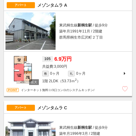
メゾンタムラ A
アパート
東武桐生線
新桐生駅
/ 徒歩9分
築年月1991年11月 / 2階建
群馬県桐生市広沢町２丁目
6.9万円
105
3,000円
0ヶ月
0ヶ月
敷
礼
2
1階
2LDK（53.73ｍ
）
インターネット無料☆/3口コンロのシステムキッチン/
メゾンタムラ C
アパート
東武桐生線
新桐生駅
/ 徒歩9分
築年月1996年3月 / 2階建