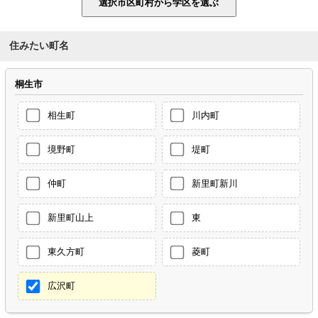
住みたい町名
桐生市
相生町
川内町
境野町
堤町
仲町
新里町新川
新里町山上
東
東久方町
菱町
広沢町