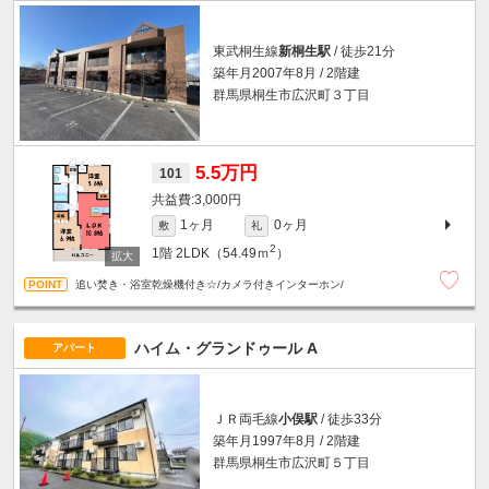
東武桐生線
新桐生駅
/ 徒歩21分
築年月2007年8月 / 2階建
群馬県桐生市広沢町３丁目
5.5万円
101
3,000円
1ヶ月
0ヶ月
敷
礼
2
1階
2LDK（54.49ｍ
）
追い焚き・浴室乾燥機付き☆/カメラ付きインターホン/
ハイム・グランドゥール A
アパート
ＪＲ両毛線
小俣駅
/ 徒歩33分
築年月1997年8月 / 2階建
群馬県桐生市広沢町５丁目