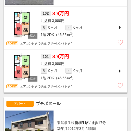
3.9万円
102
3,000円
0ヶ月
0ヶ月
敷
礼
2
1階
2DK（46.55ｍ
）
エアコン付きで快適/フリーレント付き/
3.9万円
101
3,000円
0ヶ月
0ヶ月
敷
礼
2
1階
2DK（46.55ｍ
）
エアコン付きで快適/フリーレント付き/
プチボヌール
アパート
東武桐生線
新桐生駅
/ 徒歩17分
築年月2012年2月 / 2階建