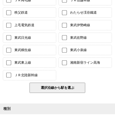
ＪＲ両毛線
ＪＲ信越本線
秩父鉄道
わたらせ渓谷鐵道
上毛電気鉄道
東武伊勢崎線
東武日光線
東武佐野線
東武桐生線
東武小泉線
東武東上線
湘南新宿ライン高海
ＪＲ北陸新幹線
種別