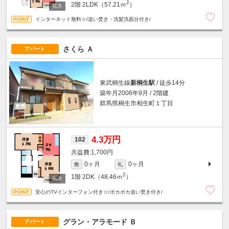
2
2階
2LDK（57.21ｍ
）
インターネット無料☆/追い焚き・洗髪洗面台付き/
さくら Ａ
アパート
東武桐生線
新桐生駅
/ 徒歩14分
築年月2006年9月 / 2階建
群馬県桐生市相生町１丁目
4.3万円
102
1,700円
0ヶ月
0ヶ月
敷
礼
2
1階
2DK（48.46ｍ
）
安心のTVインターフォン付き☆/ポカポカ追い焚き付き/
グラン・アラモード Ｂ
アパート