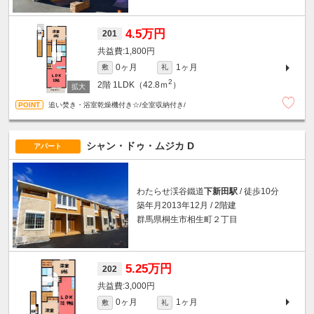
4.5万円
201
1,800円
0ヶ月
1ヶ月
敷
礼
2
2階
1LDK（42.8ｍ
）
追い焚き・浴室乾燥機付き☆/全室収納付き/
シャン・ドゥ・ムジカ D
アパート
わたらせ渓谷鐵道
下新田駅
/ 徒歩10分
築年月2013年12月 / 2階建
群馬県桐生市相生町２丁目
5.25万円
202
3,000円
0ヶ月
1ヶ月
敷
礼