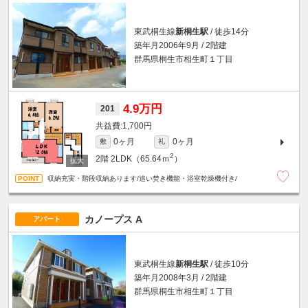
東武桐生線
新桐生駅
/ 徒歩14分
築年月2006年9月 / 2階建
群馬県桐生市相生町１丁目
4.9万円
201
1,700円
0ヶ月
0ヶ月
敷
礼
2
2階
2LDK（65.64ｍ
）
収納充実・階段収納あります/追い焚き機能・浴室乾燥機付き/
カノープス A
アパート
東武桐生線
新桐生駅
/ 徒歩10分
築年月2008年3月 / 2階建
群馬県桐生市相生町１丁目