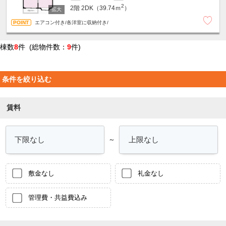
2
2階
2DK（39.74ｍ
）
エアコン付き/各洋室に収納付き/
棟数
8
件 (総物件数：
9
件)
条件を絞り込む
賃料
～
敷金なし
礼金なし
管理費・共益費込み