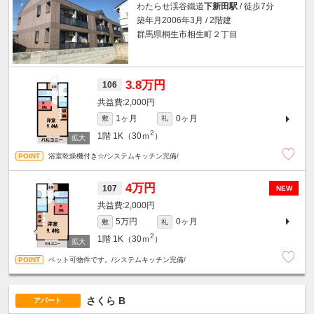
わたらせ渓谷鐵道
下新田駅
/ 徒歩7分
築年月2006年3月 / 2階建
群馬県桐生市相生町２丁目
3.8万円
106
2,000円
1ヶ月
0ヶ月
敷
礼
2
1階
1K（30ｍ
）
浴室乾燥機付き☆/システムキッチン完備/
4万円
107
NEW
2,000円
5万円
0ヶ月
敷
礼
2
1階
1K（30ｍ
）
ペット可物件です。/システムキッチン完備/
さくら B
アパート