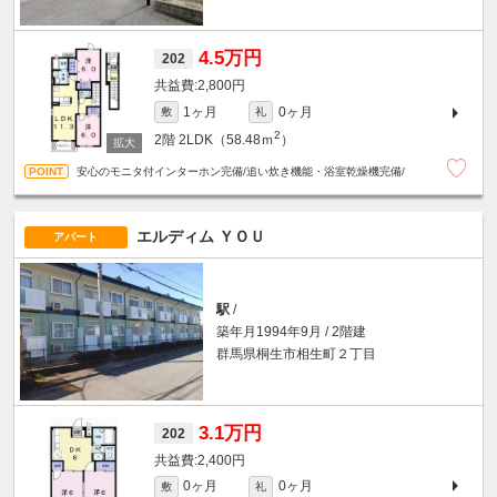
4.5万円
202
2,800円
1ヶ月
0ヶ月
敷
礼
2
2階
2LDK（58.48ｍ
）
安心のモニタ付インターホン完備/追い炊き機能・浴室乾燥機完備/
エルディム ＹＯＵ
アパート
駅
/
築年月1994年9月 / 2階建
群馬県桐生市相生町２丁目
3.1万円
202
2,400円
0ヶ月
0ヶ月
敷
礼