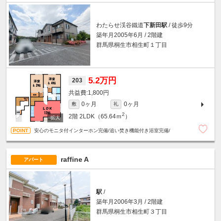
わたらせ渓谷鐵道
下新田駅
/ 徒歩9分
築年月2005年6月 / 2階建
群馬県桐生市相生町１丁目
5.2万円
203
1,800円
0ヶ月
0ヶ月
敷
礼
2
2階
2LDK（65.64ｍ
）
安心のモニタ付インターホン完備/追い焚き機能付き浴室完備/
raffine A
アパート
駅
/
築年月2006年3月 / 2階建
群馬県桐生市相生町３丁目