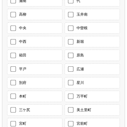
瀬南
代
高柳
玉井南
中央
中曽根
中西
新堀
箱田
原島
平戸
広瀬
別府
星川
本町
万平町
三ケ尻
美土里町
宮町
宮前町