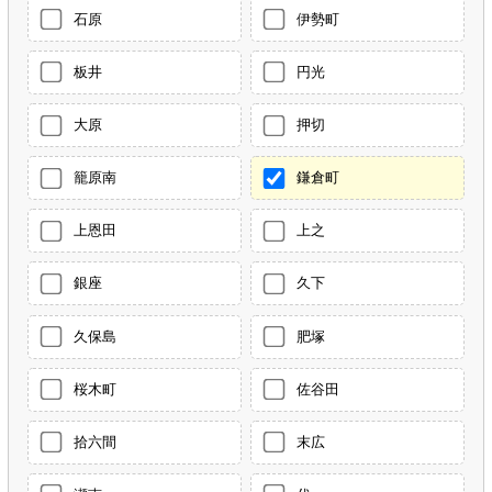
石原
伊勢町
板井
円光
大原
押切
籠原南
鎌倉町
上恩田
上之
銀座
久下
久保島
肥塚
桜木町
佐谷田
拾六間
末広