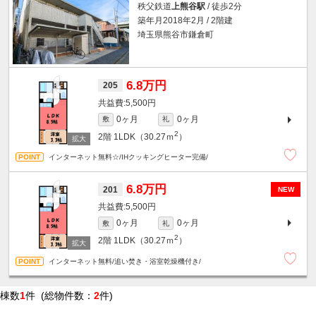
秩父鉄道
上熊谷駅
/ 徒歩2分
築年月2018年2月 / 2階建
埼玉県熊谷市鎌倉町
6.8万円
205
5,500円
0ヶ月
0ヶ月
敷
礼
2
2階
1LDK（30.27ｍ
）
インターネット無料☆/IHクッキングヒーター完備/
6.8万円
201
NEW
5,500円
0ヶ月
0ヶ月
敷
礼
2
2階
1LDK（30.27ｍ
）
インターネット無料/追い焚き・浴室乾燥機付き/
棟数
1
件 (総物件数：
2
件)