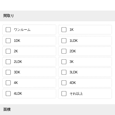
間取り
ワンルーム
1K
1DK
1LDK
2K
2DK
2LDK
3K
3DK
3LDK
4K
4DK
4LDK
それ以上
面積