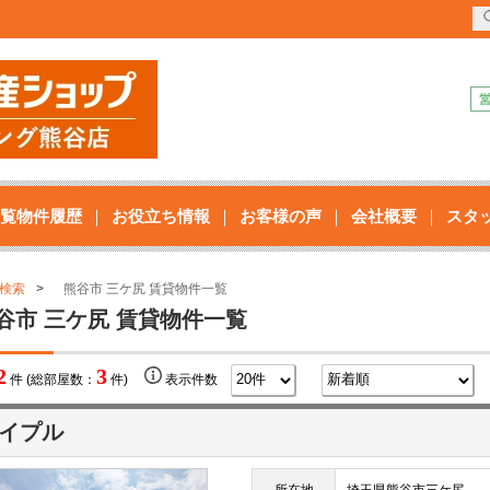
覧物件履歴
お役立ち情報
お客様の声
会社概要
スタ
検索
熊谷市 三ケ尻 賃貸物件一覧
谷市 三ケ尻 賃貸物件一覧
2
3
件 (総部屋数：
件)
表示件数
イプル