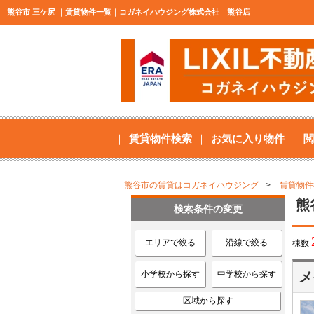
熊谷市 三ケ尻 ｜賃貸物件一覧｜コガネイハウジング株式会社 熊谷店
賃貸物件検索
お気に入り物件
閲
熊谷市の賃貸はコガネイハウジング
賃貸物件
熊
検索条件の変更
エリアで絞る
沿線で絞る
棟数
小学校から探す
中学校から探す
メ
区域から探す