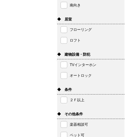
南向き
◆ 居室
フローリング
ロフト
◆ 建物設備・防犯
TVインターホン
オートロック
◆ 条件
２Ｆ以上
◆ その他条件
楽器相談可
ペット可