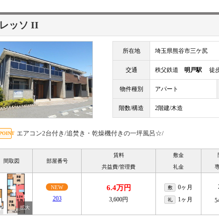
レッソ II
所在地
埼玉県熊谷市三ケ尻
交通
秩父鉄道
明戸駅
徒歩
物件種別
アパート
階数/構造
2階建/木造
エアコン2台付き/追焚き・乾燥機付きの一坪風呂☆/
賃料
敷金
間取図
部屋番号
共益費/管理費
礼金
6.4万円
0ヶ月
NEW
敷
203
3,600円
1ヶ月
礼
5