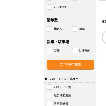
20分以内
築年数
棟
指定なし
新築
新築・駐車場
新築
駐車場有
◆ バス・トイレ・洗面所
バストイレ別
追焚機能浴室
浴室乾燥機