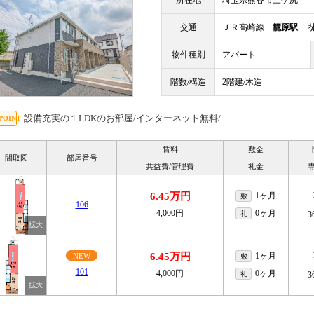
所在地
埼玉県熊谷市三ケ尻
交通
ＪＲ高崎線
籠原駅
徒
物件種別
アパート
階数/構造
2階建/木造
設備充実の１LDKのお部屋/インターネット無料/
賃料
敷金
間取図
部屋番号
共益費/管理費
礼金
6.45万円
1ヶ月
敷
106
4,000円
0ヶ月
礼
3
6.45万円
1ヶ月
NEW
敷
101
4,000円
0ヶ月
礼
3