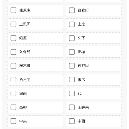
籠原南
鎌倉町
上恩田
上之
銀座
久下
久保島
肥塚
桜木町
佐谷田
拾六間
末広
瀬南
代
高柳
玉井南
中央
中西