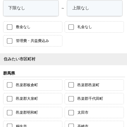
～
敷金なし
礼金なし
管理費・共益費込み
住みたい市区町村
群馬県
邑楽郡板倉町
邑楽郡邑楽町
邑楽郡大泉町
邑楽郡千代田町
邑楽郡明和町
太田市
桐生市
高崎市