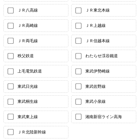
ＪＲ八高線
ＪＲ東北本線
ＪＲ高崎線
ＪＲ上越線
ＪＲ両毛線
ＪＲ信越本線
秩父鉄道
わたらせ渓谷鐵道
上毛電気鉄道
東武伊勢崎線
東武日光線
東武佐野線
東武桐生線
東武小泉線
東武東上線
湘南新宿ライン高海
ＪＲ北陸新幹線