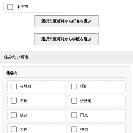
本庄市
住みたい町名
熊谷市
赤城町
曙町
石原
伊勢町
板井
円光
大原
押切