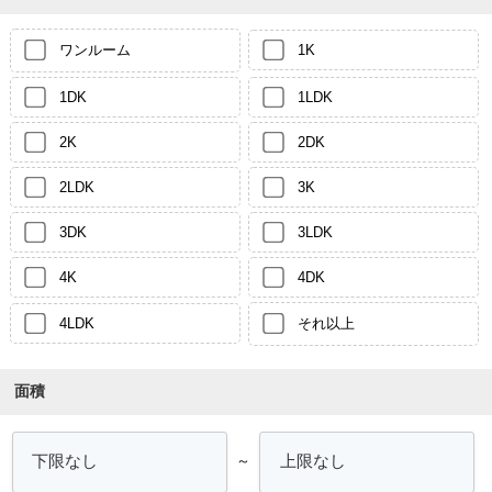
ワンルーム
1K
1DK
1LDK
2K
2DK
2LDK
3K
3DK
3LDK
4K
4DK
4LDK
それ以上
面積
～