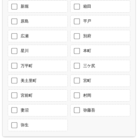
新堀
箱田
原島
平戸
広瀬
別府
星川
本町
万平町
三ケ尻
美土里町
宮町
宮前町
村岡
妻沼
弥藤吾
弥生