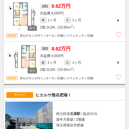
8.62万円
201
4,000円
1ヶ月
1ヶ月
敷
礼
2
2階
2LDK（53.69ｍ
）
安心のモニタ付インターホン完備/システムキッチン完備/
8.62万円
202
4,000円
1ヶ月
1ヶ月
敷
礼
2
2階
2LDK（53.69ｍ
）
安心のモニタ付インターホン完備/システムキッチン完備/
ヒカルサ熊谷肥塚 I
アパート
秩父鉄道
石原駅
/ 徒歩31分
築年月新築 / 2階建
埼玉県熊谷市肥塚