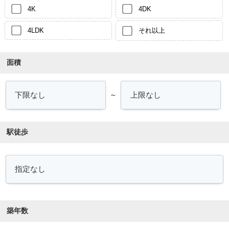
4K
4DK
4LDK
それ以上
面積
～
駅徒歩
築年数