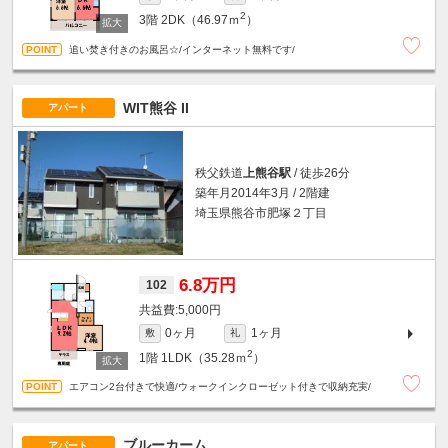
2
3階
2DK（46.97ｍ
）
追い焚き付きのお風呂☆/インターネット無料です/
WIT熊谷 II
アパート
秩父鉄道
上熊谷駅
/ 徒歩26分
築年月2014年3月 / 2階建
埼玉県熊谷市肥塚２丁目
6.8万円
102
5,000円
0ヶ月
1ヶ月
敷
礼
2
1階
1LDK（35.28ｍ
）
エアコン2台付きで快適/ウォークインクローゼット付きで収納充実/
ブルーカーム
アパート