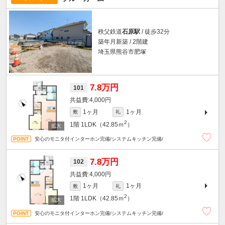
秩父鉄道
石原駅
/ 徒歩32分
築年月新築 / 2階建
埼玉県熊谷市肥塚
7.8万円
101
4,000円
1ヶ月
1ヶ月
敷
礼
2
1階
1LDK（42.85ｍ
）
安心のモニタ付インターホン完備/システムキッチン完備/
7.8万円
102
4,000円
1ヶ月
1ヶ月
敷
礼
2
1階
1LDK（42.85ｍ
）
安心のモニタ付インターホン完備/システムキッチン完備/