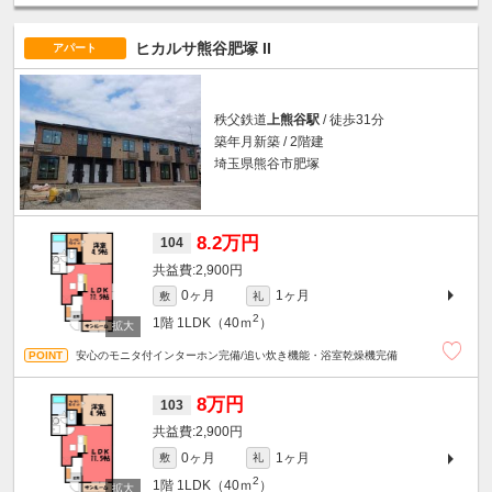
ヒカルサ熊谷肥塚 II
アパート
秩父鉄道
上熊谷駅
/ 徒歩31分
築年月新築 / 2階建
埼玉県熊谷市肥塚
8.2万円
104
2,900円
0ヶ月
1ヶ月
敷
礼
2
1階
1LDK（40ｍ
）
安心のモニタ付インターホン完備/追い炊き機能・浴室乾燥機完備
8万円
103
2,900円
0ヶ月
1ヶ月
敷
礼
2
1階
1LDK（40ｍ
）