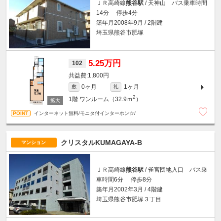
ＪＲ高崎線
熊谷駅
/ 天神山 バス乗車時間
14分 停歩4分
築年月2008年9月 / 2階建
埼玉県熊谷市肥塚
5.25万円
102
1,800円
0ヶ月
1ヶ月
敷
礼
2
1階
ワンルーム（32.9ｍ
）
インターネット無料/モニタ付インターホン☆/
クリスタルKUMAGAYA-B
マンション
ＪＲ高崎線
熊谷駅
/ 雀宮団地入口 バス乗
車時間6分 停歩8分
築年月2002年3月 / 4階建
埼玉県熊谷市肥塚３丁目