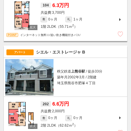
6.3万円
104
3,700円
0ヶ月
1ヶ月
敷
礼
2
1階
2LDK（55.71ｍ
）
インターネット無料☆/追い炊き機能付きバス/
シエル・エストレージャ B
アパート
秩父鉄道
上熊谷駅
/ 徒歩33分
築年月2002年3月 / 2階建
埼玉県熊谷市肥塚４丁目
6.6万円
202
2,000円
0ヶ月
0ヶ月
敷
礼
2
2階
2LDK（62.62ｍ
）