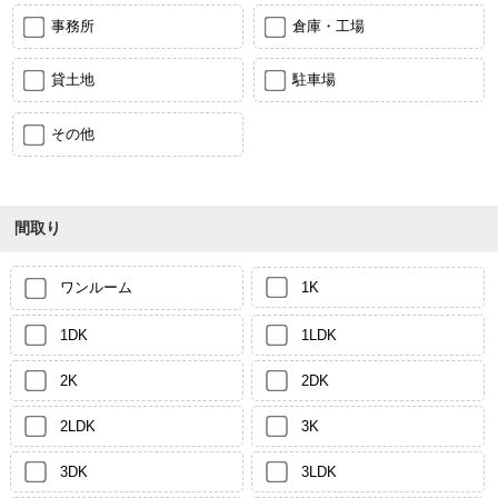
事務所
倉庫・工場
貸土地
駐車場
その他
間取り
ワンルーム
1K
1DK
1LDK
2K
2DK
2LDK
3K
3DK
3LDK