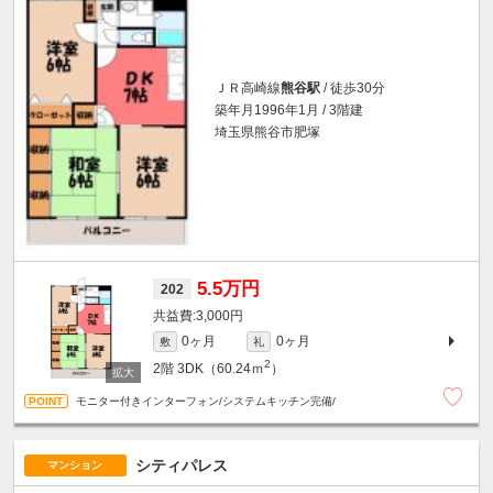
ＪＲ高崎線
熊谷駅
/ 徒歩30分
築年月1996年1月 / 3階建
埼玉県熊谷市肥塚
5.5万円
202
3,000円
0ヶ月
0ヶ月
敷
礼
2
2階
3DK（60.24ｍ
）
モニター付きインターフォン/システムキッチン完備/
シティパレス
マンション