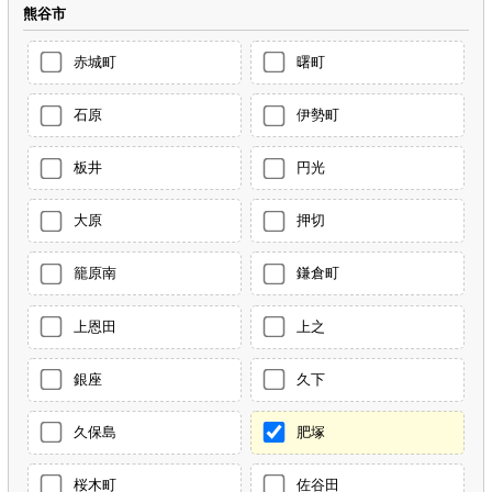
熊谷市
赤城町
曙町
石原
伊勢町
板井
円光
大原
押切
籠原南
鎌倉町
上恩田
上之
銀座
久下
久保島
肥塚
桜木町
佐谷田