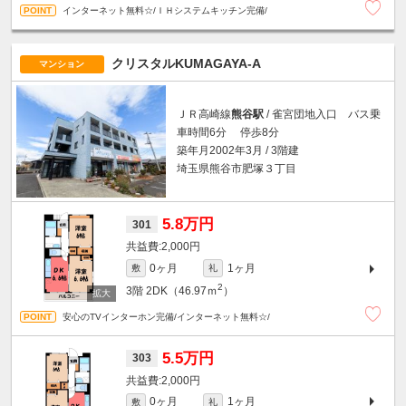
インターネット無料☆/ＩＨシステムキッチン完備/
クリスタルKUMAGAYA-A
マンション
ＪＲ高崎線
熊谷駅
/ 雀宮団地入口 バス乗
車時間6分 停歩8分
築年月2002年3月 / 3階建
埼玉県熊谷市肥塚３丁目
5.8万円
301
2,000円
0ヶ月
1ヶ月
敷
礼
2
3階
2DK（46.97ｍ
）
安心のTVインターホン完備/インターネット無料☆/
5.5万円
303
2,000円
0ヶ月
1ヶ月
敷
礼