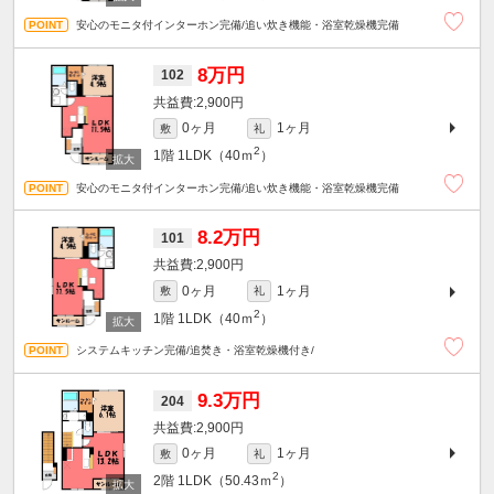
安心のモニタ付インターホン完備/追い炊き機能・浴室乾燥機完備
8万円
102
2,900円
0ヶ月
1ヶ月
敷
礼
2
1階
1LDK（40ｍ
）
安心のモニタ付インターホン完備/追い炊き機能・浴室乾燥機完備
8.2万円
101
2,900円
0ヶ月
1ヶ月
敷
礼
2
1階
1LDK（40ｍ
）
システムキッチン完備/追焚き・浴室乾燥機付き/
9.3万円
204
2,900円
0ヶ月
1ヶ月
敷
礼
2
2階
1LDK（50.43ｍ
）