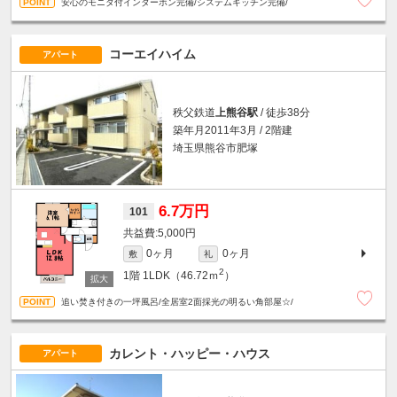
安心のモニタ付インターホン完備/システムキッチン完備/
コーエイハイム
アパート
秩父鉄道
上熊谷駅
/ 徒歩38分
築年月2011年3月 / 2階建
埼玉県熊谷市肥塚
6.7万円
101
5,000円
0ヶ月
0ヶ月
敷
礼
2
1階
1LDK（46.72ｍ
）
追い焚き付きの一坪風呂/全居室2面採光の明るい角部屋☆/
カレント・ハッピー・ハウス
アパート