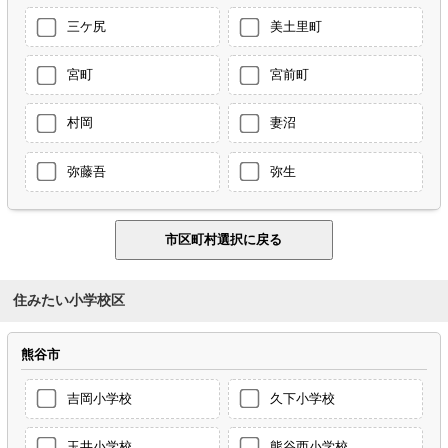
三ケ尻
美土里町
宮町
宮前町
村岡
妻沼
弥藤吾
弥生
住みたい小学校区
熊谷市
吉岡小学校
久下小学校
玉井小学校
熊谷西小学校