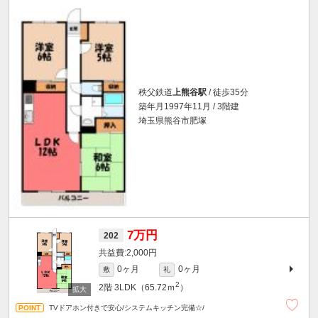
秩父鉄道
上熊谷駅
/ 徒歩35分
築年月1997年11月 / 3階建
埼玉県熊谷市肥塚
7万円
202
2,000円
0ヶ月
0ヶ月
敷
礼
2
2階
3LDK（65.72ｍ
）
TVドアホン付きで安心/システムキッチン完備☆/