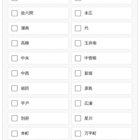
拾六間
末広
瀬南
代
高柳
玉井南
中央
中曽根
中西
新堀
箱田
原島
平戸
広瀬
別府
星川
本町
万平町