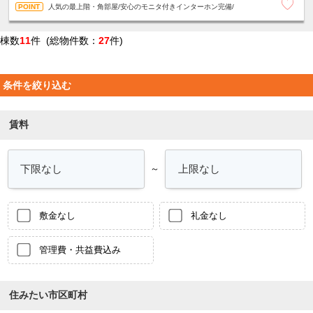
人気の最上階・角部屋/安心のモニタ付きインターホン完備/
棟数
11
件 (総物件数：
27
件)
条件を絞り込む
賃料
～
敷金なし
礼金なし
管理費・共益費込み
住みたい市区町村