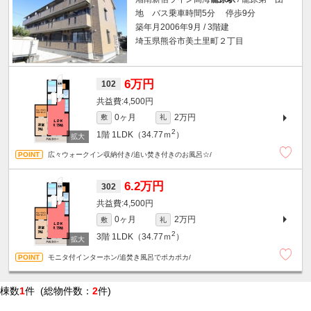
地 バス乗車時間5分 停歩9分
築年月2006年9月 / 3階建
埼玉県熊谷市美土里町２丁目
6万円
102
4,500円
0ヶ月
2万円
敷
礼
2
1階
1LDK（34.77ｍ
）
広々ウォークイン収納付き/追い焚き付きのお風呂☆/
6.2万円
302
4,500円
0ヶ月
2万円
敷
礼
2
3階
1LDK（34.77ｍ
）
モニタ付インターホン/追焚き風呂でポカポカ/
棟数
1
件 (総物件数：
2
件)