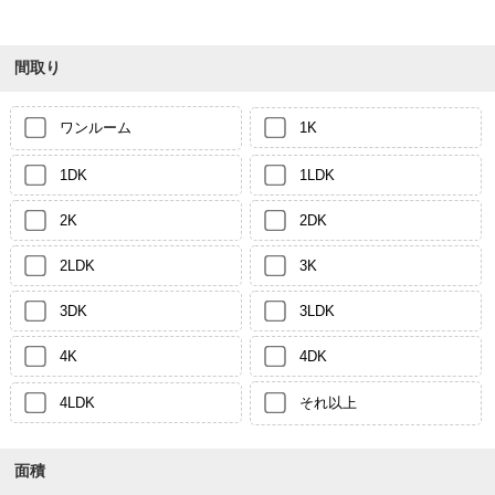
間取り
ワンルーム
1K
1DK
1LDK
2K
2DK
2LDK
3K
3DK
3LDK
4K
4DK
4LDK
それ以上
面積