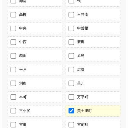
瀬南
代
高柳
玉井南
中央
中曽根
中西
新堀
箱田
原島
平戸
広瀬
別府
星川
本町
万平町
三ケ尻
美土里町
宮町
宮前町