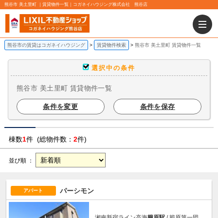
熊谷市 美土里町 ｜賃貸物件一覧｜コガネイハウジング株式会社 熊谷店
熊谷市の賃貸はコガネイハウジング
賃貸物件検索
熊谷市 美土里町 賃貸物件一覧
選択中の条件
熊谷市 美土里町 賃貸物件一覧
条件を変更
条件を保存
棟数
1
件 (総物件数：
2
件)
並び順 ：
パーシモン
アパート
湘南新宿ライン高海
籠原駅
/ 籠原第一団