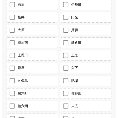
石原
伊勢町
板井
円光
大原
押切
籠原南
鎌倉町
上恩田
上之
銀座
久下
久保島
肥塚
桜木町
佐谷田
拾六間
末広