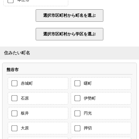
住みたい町名
熊谷市
赤城町
曙町
石原
伊勢町
板井
円光
大原
押切