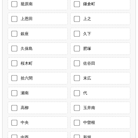
籠原南
鎌倉町
上恩田
上之
銀座
久下
久保島
肥塚
桜木町
佐谷田
拾六間
末広
瀬南
代
高柳
玉井南
中央
中曽根
中西
新堀