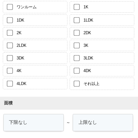
ワンルーム
1K
1DK
1LDK
2K
2DK
2LDK
3K
3DK
3LDK
4K
4DK
4LDK
それ以上
面積
～