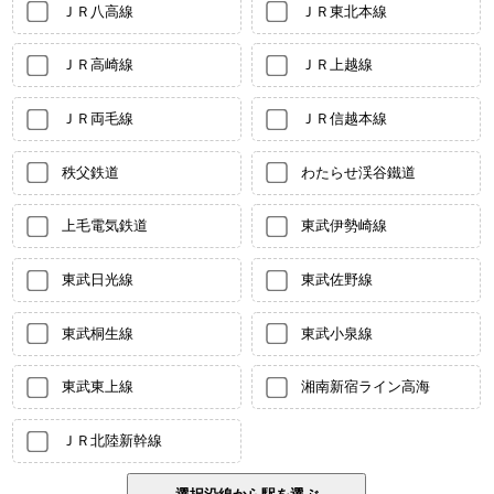
ＪＲ八高線
ＪＲ東北本線
ＪＲ高崎線
ＪＲ上越線
ＪＲ両毛線
ＪＲ信越本線
秩父鉄道
わたらせ渓谷鐵道
上毛電気鉄道
東武伊勢崎線
東武日光線
東武佐野線
東武桐生線
東武小泉線
東武東上線
湘南新宿ライン高海
ＪＲ北陸新幹線