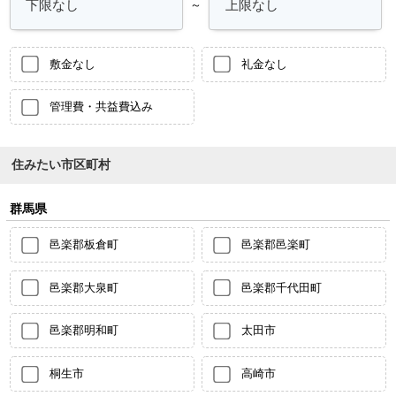
～
敷金なし
礼金なし
管理費・共益費込み
住みたい市区町村
群馬県
邑楽郡板倉町
邑楽郡邑楽町
邑楽郡大泉町
邑楽郡千代田町
邑楽郡明和町
太田市
桐生市
高崎市