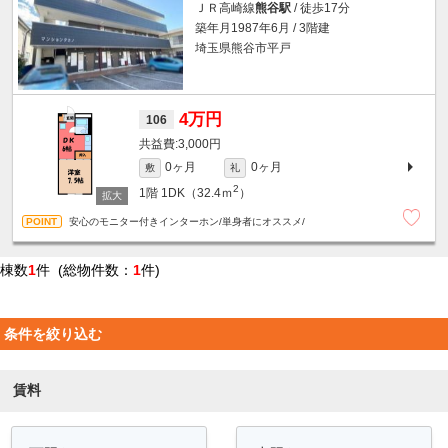
ＪＲ高崎線
熊谷駅
/ 徒歩17分
築年月1987年6月 / 3階建
埼玉県熊谷市平戸
4万円
106
3,000円
0ヶ月
0ヶ月
敷
礼
2
1階
1DK（32.4ｍ
）
安心のモニター付きインターホン/単身者にオススメ/
棟数
1
件 (総物件数：
1
件)
条件を絞り込む
賃料