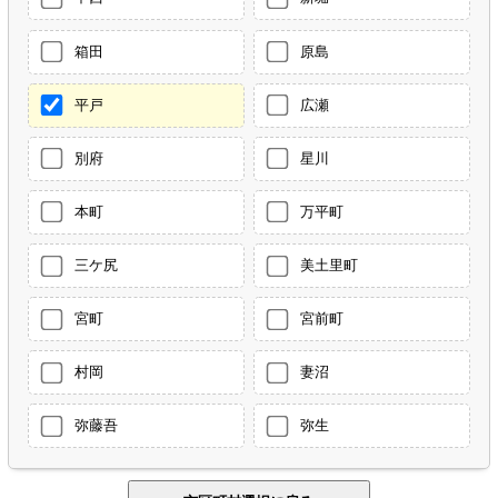
箱田
原島
平戸
広瀬
別府
星川
本町
万平町
三ケ尻
美土里町
宮町
宮前町
村岡
妻沼
弥藤吾
弥生