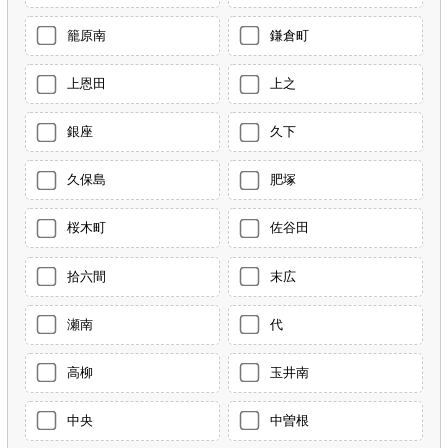
籠原南
鎌倉町
上恩田
上之
銀座
久下
久保島
肥塚
桜木町
佐谷田
拾六間
末広
瀬南
代
高柳
玉井南
中央
中曽根