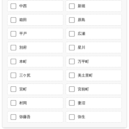
中西
新堀
箱田
原島
平戸
広瀬
別府
星川
本町
万平町
三ケ尻
美土里町
宮町
宮前町
村岡
妻沼
弥藤吾
弥生