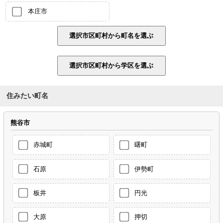
本庄市
住みたい町名
熊谷市
赤城町
曙町
石原
伊勢町
板井
円光
大原
押切