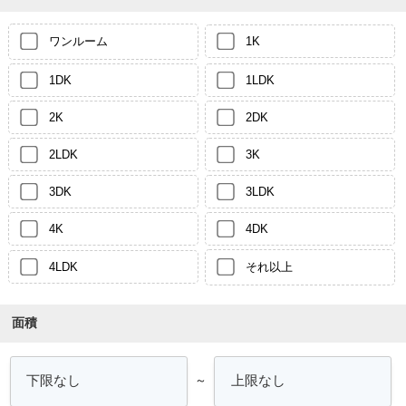
ワンルーム
1K
1DK
1LDK
2K
2DK
2LDK
3K
3DK
3LDK
4K
4DK
4LDK
それ以上
面積
～