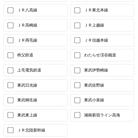
ＪＲ八高線
ＪＲ東北本線
ＪＲ高崎線
ＪＲ上越線
ＪＲ両毛線
ＪＲ信越本線
秩父鉄道
わたらせ渓谷鐵道
上毛電気鉄道
東武伊勢崎線
東武日光線
東武佐野線
東武桐生線
東武小泉線
東武東上線
湘南新宿ライン高海
ＪＲ北陸新幹線