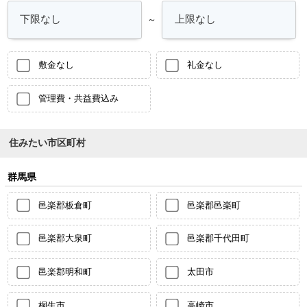
～
敷金なし
礼金なし
管理費・共益費込み
住みたい市区町村
群馬県
邑楽郡板倉町
邑楽郡邑楽町
邑楽郡大泉町
邑楽郡千代田町
邑楽郡明和町
太田市
桐生市
高崎市