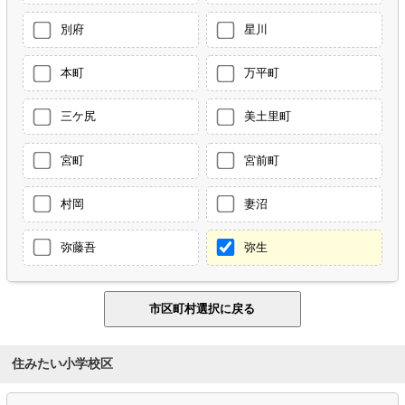
別府
星川
本町
万平町
三ケ尻
美土里町
宮町
宮前町
村岡
妻沼
弥藤吾
弥生
住みたい小学校区