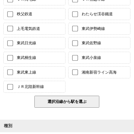
秩父鉄道
わたらせ渓谷鐵道
上毛電気鉄道
東武伊勢崎線
東武日光線
東武佐野線
東武桐生線
東武小泉線
東武東上線
湘南新宿ライン高海
ＪＲ北陸新幹線
種別