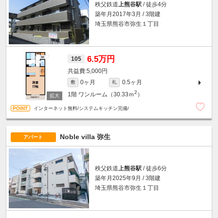
秩父鉄道
上熊谷駅
/ 徒歩4分
築年月2017年3月 / 3階建
埼玉県熊谷市弥生１丁目
6.5万円
105
5,000円
0ヶ月
0.5ヶ月
敷
礼
2
1階
ワンルーム（30.33ｍ
）
インターネット無料/システムキッチン完備/
Noble villa 弥生
アパート
秩父鉄道
上熊谷駅
/ 徒歩6分
築年月2025年9月 / 3階建
埼玉県熊谷市弥生１丁目