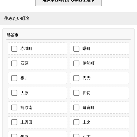
住みたい町名
熊谷市
赤城町
曙町
石原
伊勢町
板井
円光
大原
押切
籠原南
鎌倉町
上恩田
上之
銀座
久下