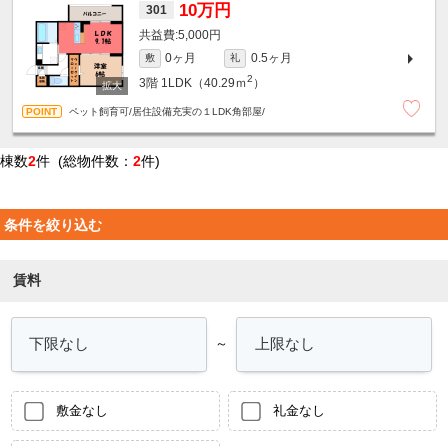
10万円
301
5,000円
0ヶ月
0.5ヶ月
敷
礼
2
3階
1LDK（40.29ｍ
）
ペット飼育可/居住設備充実の１LDK角部屋/
棟数
2
件 (総物件数：
2
件)
条件を絞り込む
賃料
～
敷金なし
礼金なし