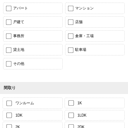
アパート
マンション
戸建て
店舗
事務所
倉庫・工場
貸土地
駐車場
その他
間取り
ワンルーム
1K
1DK
1LDK
2K
2DK