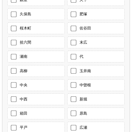
久保島
肥塚
桜木町
佐谷田
拾六間
末広
瀬南
代
高柳
玉井南
中央
中曽根
中西
新堀
箱田
原島
平戸
広瀬