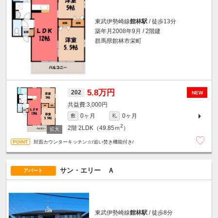
東武伊勢崎線
館林駅
/ 徒歩13分
築年月2008年9月 / 2階建
群馬県館林市栄町
5.8万円
202
NEW
3,000円
0ヶ月
0ヶ月
敷
礼
2
2階
2LDK（49.85ｍ
）
対面カウンターキッチン☆/追い焚き機能付き/
サン・エリー Ａ
アパート
東武伊勢崎線
館林駅
/ 徒歩8分