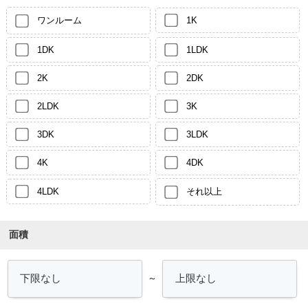
ワンルーム
1K
1DK
1LDK
2K
2DK
2LDK
3K
3DK
3LDK
4K
4DK
4LDK
それ以上
面積
～