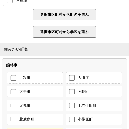
本庄市
住みたい町名
館林市
足次町
大街道
大手町
岡野町
尾曳町
上赤生田町
北成島町
小桑原町