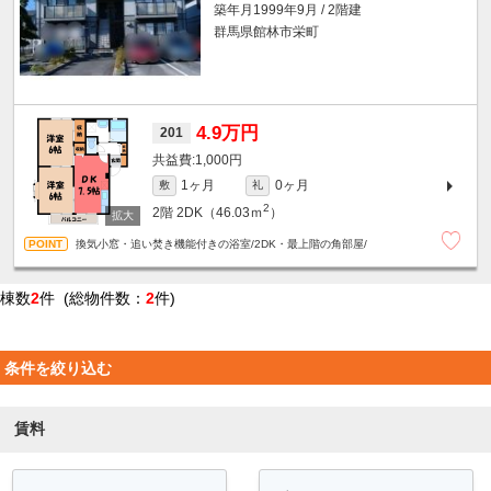
築年月1999年9月 / 2階建
群馬県館林市栄町
4.9万円
201
1,000円
1ヶ月
0ヶ月
敷
礼
2
2階
2DK（46.03ｍ
）
換気小窓・追い焚き機能付きの浴室/2DK・最上階の角部屋/
棟数
2
件 (総物件数：
2
件)
条件を絞り込む
賃料