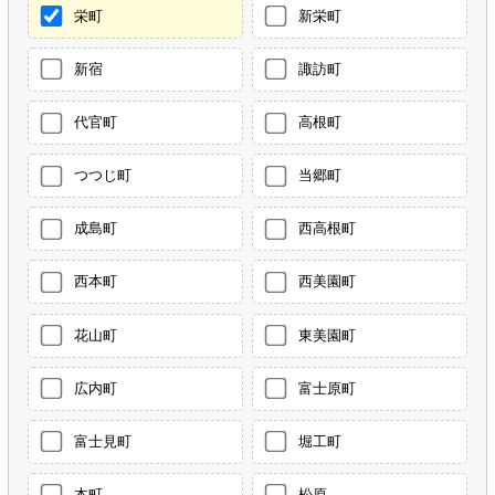
栄町
新栄町
新宿
諏訪町
代官町
高根町
つつじ町
当郷町
成島町
西高根町
西本町
西美園町
花山町
東美園町
広内町
富士原町
富士見町
堀工町
本町
松原