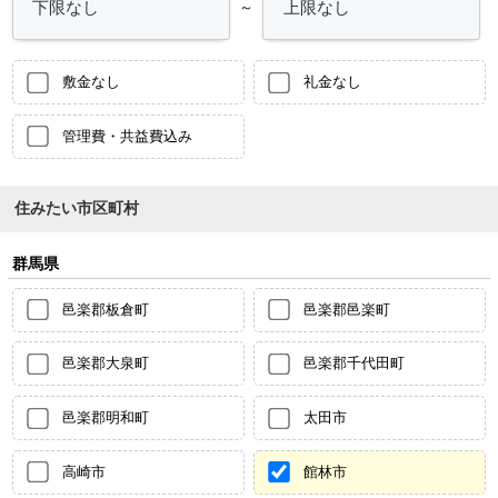
～
敷金なし
礼金なし
管理費・共益費込み
住みたい市区町村
群馬県
邑楽郡板倉町
邑楽郡邑楽町
邑楽郡大泉町
邑楽郡千代田町
邑楽郡明和町
太田市
高崎市
館林市