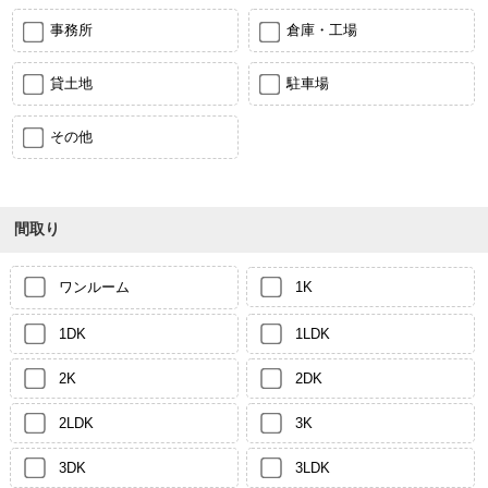
事務所
倉庫・工場
貸土地
駐車場
その他
間取り
ワンルーム
1K
1DK
1LDK
2K
2DK
2LDK
3K
3DK
3LDK