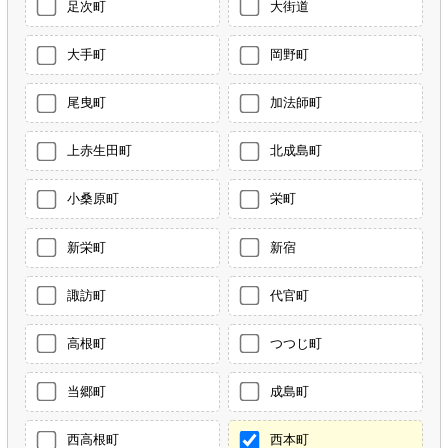
足次町
大街道
大手町
岡野町
尾曳町
加法師町
上赤生田町
北成島町
小桑原町
栄町
新栄町
新宿
諏訪町
代官町
高根町
つつじ町
当郷町
成島町
西高根町
西本町