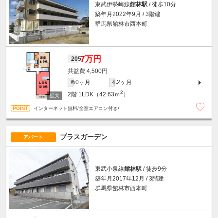
東武伊勢崎線
館林駅
/ 徒歩10分
築年月2022年9月 / 3階建
群馬県館林市西本町
7万円
205
4,500円
0ヶ月
2ヶ月
敷
礼
2
2階
1LDK（42.63ｍ
）
インターネット無料/全室エアコン付き/
ブラスガーデン
アパート
東武小泉線
館林駅
/ 徒歩9分
築年月2017年12月 / 3階建
群馬県館林市西本町