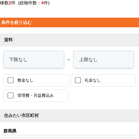
棟数
2
件 (総物件数：
4
件)
条件を絞り込む
賃料
～
敷金なし
礼金なし
管理費・共益費込み
住みたい市区町村
群馬県