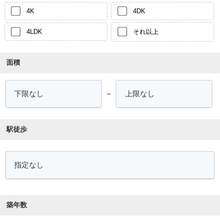
4K
4DK
4LDK
それ以上
面積
～
駅徒歩
築年数