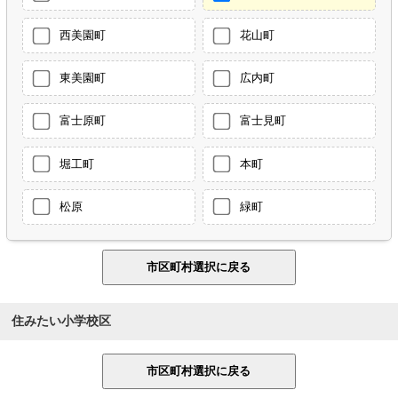
西美園町
花山町
東美園町
広内町
富士原町
富士見町
堀工町
本町
松原
緑町
住みたい小学校区