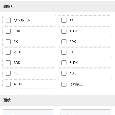
間取り
ワンルーム
1K
1DK
1LDK
2K
2DK
2LDK
3K
3DK
3LDK
4K
4DK
4LDK
それ以上
面積