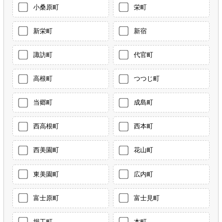
小桑原町
栄町
新栄町
新宿
諏訪町
代官町
高根町
つつじ町
当郷町
成島町
西高根町
西本町
西美園町
花山町
東美園町
広内町
富士原町
富士見町
堀工町
本町