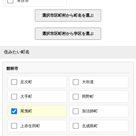
本庄市
住みたい町名
館林市
足次町
大街道
大手町
岡野町
尾曳町
加法師町
上赤生田町
北成島町