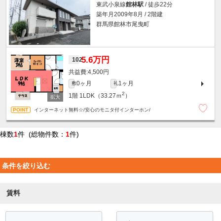
東武小泉線
館林駅
/ 徒歩22分
築年月2009年8月 / 2階建
群馬県館林市尾曳町
5.6万円
102
4,500円
0ヶ月
1ヶ月
敷
礼
2
1階
1LDK（33.27ｍ
）
インターネット無料☆/安心のモニタ付インターホン/
棟数
1
件 (総物件数：
1
件)
条件を絞り込む
賃料