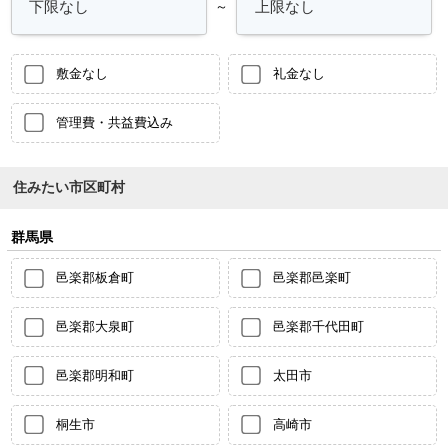
～
敷金なし
礼金なし
管理費・共益費込み
住みたい市区町村
群馬県
邑楽郡板倉町
邑楽郡邑楽町
邑楽郡大泉町
邑楽郡千代田町
邑楽郡明和町
太田市
桐生市
高崎市