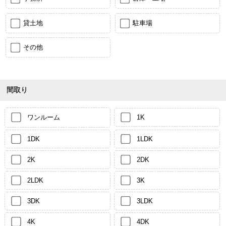
貸土地
駐車場
その他
間取り
ワンルーム
1K
1DK
1LDK
2K
2DK
2LDK
3K
3DK
3LDK
4K
4DK