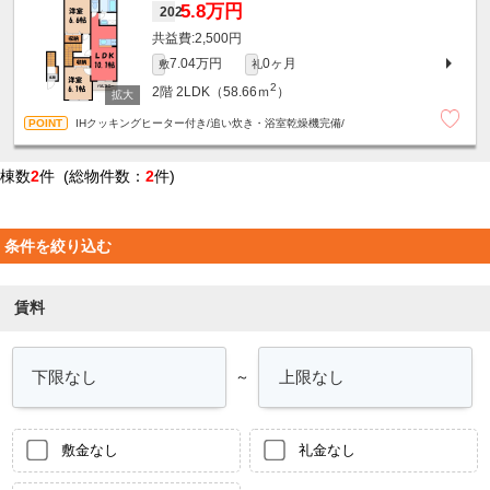
5.8万円
202
2,500円
7.04万円
0ヶ月
敷
礼
2
2階
2LDK（58.66ｍ
）
IHクッキングヒーター付き/追い炊き・浴室乾燥機完備/
棟数
2
件 (総物件数：
2
件)
条件を絞り込む
賃料
～
敷金なし
礼金なし