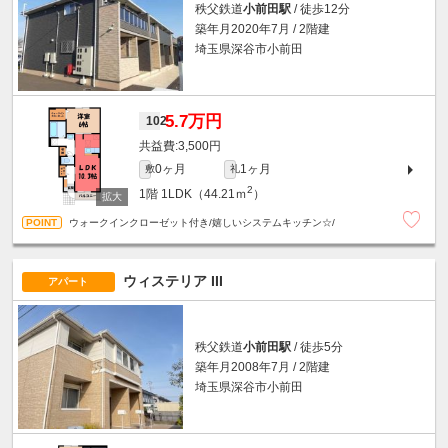
秩父鉄道
小前田駅
/ 徒歩12分
築年月2020年7月 / 2階建
埼玉県深谷市小前田
5.7万円
102
3,500円
0ヶ月
1ヶ月
敷
礼
2
1階
1LDK（44.21ｍ
）
ウォークインクローゼット付き/嬉しいシステムキッチン☆/
ウィステリア III
アパート
秩父鉄道
小前田駅
/ 徒歩5分
築年月2008年7月 / 2階建
埼玉県深谷市小前田