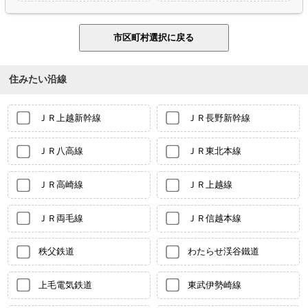
住みたい沿線
ＪＲ上越新幹線
ＪＲ長野新幹線
ＪＲ八高線
ＪＲ東北本線
ＪＲ高崎線
ＪＲ上越線
ＪＲ両毛線
ＪＲ信越本線
秩父鉄道
わたらせ渓谷鐵道
上毛電気鉄道
東武伊勢崎線