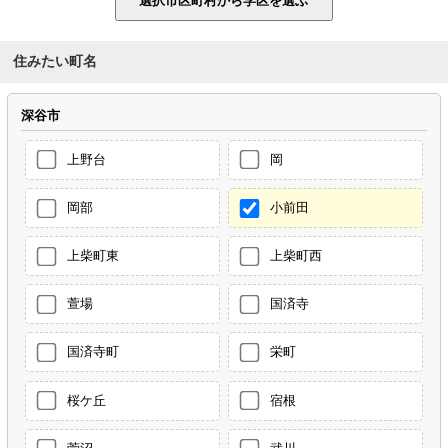
住みたい町名
深谷市
上野台
岡
岡部
小前田
上柴町東
上柴町西
萱場
国済寺
国済寺町
栄町
桜ケ丘
宿根