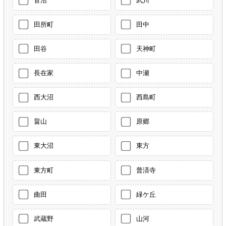
菅沼
武川
田所町
田中
田谷
天神町
長在家
中瀬
西大沼
西島町
畠山
原郷
東大沼
東方
東方町
普済寺
曲田
緑ケ丘
武蔵野
山河