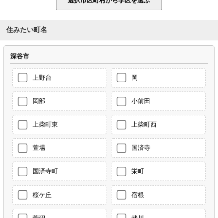
住みたい町名
深谷市
上野台
岡
岡部
小前田
上柴町東
上柴町西
萱場
国済寺
国済寺町
栄町
桜ケ丘
宿根