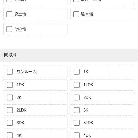
貸土地
駐車場
その他
間取り
ワンルーム
1K
1DK
1LDK
2K
2DK
2LDK
3K
3DK
3LDK
4K
4DK