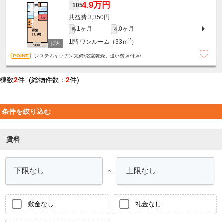
4.9万円
105
3,350円
1ヶ月
0ヶ月
敷
礼
2
1階
ワンルーム（33ｍ
）
システムキッチン完備/浴室乾燥、追い焚き付き/
棟数
2
件 (総物件数：
2
件)
条件を絞り込む
賃料
～
敷金なし
礼金なし