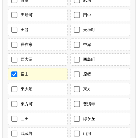
菅沼
武川
田所町
田中
田谷
天神町
長在家
中瀬
西大沼
西島町
畠山
原郷
東大沼
東方
東方町
普済寺
曲田
緑ケ丘
武蔵野
山河