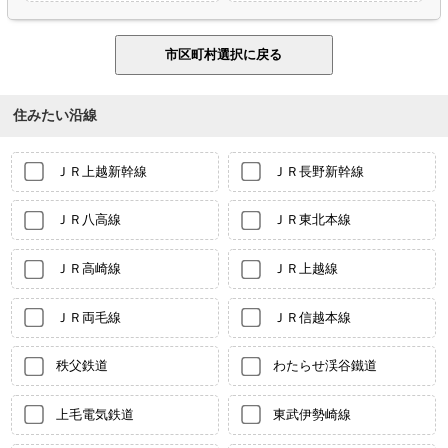
住みたい沿線
ＪＲ上越新幹線
ＪＲ長野新幹線
ＪＲ八高線
ＪＲ東北本線
ＪＲ高崎線
ＪＲ上越線
ＪＲ両毛線
ＪＲ信越本線
秩父鉄道
わたらせ渓谷鐵道
上毛電気鉄道
東武伊勢崎線