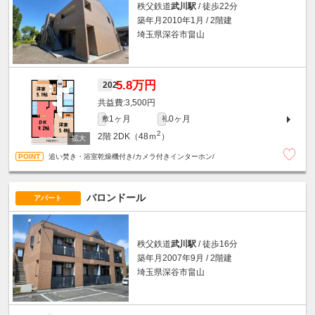
秩父鉄道
武川駅
/ 徒歩22分
築年月2010年1月 / 2階建
埼玉県深谷市畠山
5.8万円
202
3,500円
1ヶ月
0ヶ月
敷
礼
2
2階
2DK（48ｍ
）
追い焚き・浴室乾燥機付き/カメラ付きインターホン/
バロンドール
アパート
秩父鉄道
武川駅
/ 徒歩16分
築年月2007年9月 / 2階建
埼玉県深谷市畠山