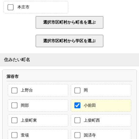
本庄市
住みたい町名
深谷市
上野台
岡
岡部
小前田
上柴町東
上柴町西
萱場
国済寺