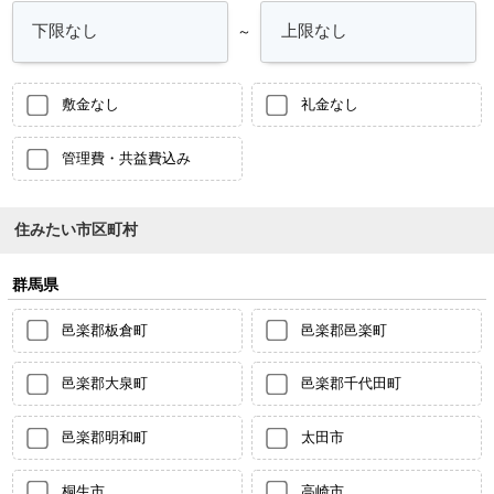
～
敷金なし
礼金なし
管理費・共益費込み
住みたい市区町村
群馬県
邑楽郡板倉町
邑楽郡邑楽町
邑楽郡大泉町
邑楽郡千代田町
邑楽郡明和町
太田市
桐生市
高崎市