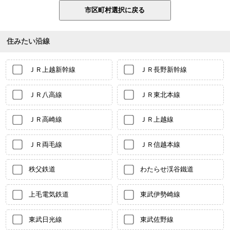
住みたい沿線
ＪＲ上越新幹線
ＪＲ長野新幹線
ＪＲ八高線
ＪＲ東北本線
ＪＲ高崎線
ＪＲ上越線
ＪＲ両毛線
ＪＲ信越本線
秩父鉄道
わたらせ渓谷鐵道
上毛電気鉄道
東武伊勢崎線
東武日光線
東武佐野線