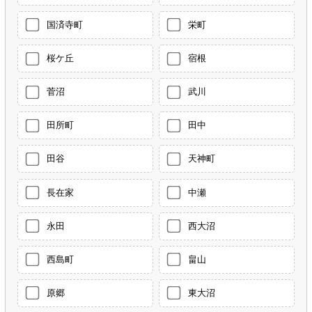
国済寺町
栄町
桜ケ丘
宿根
菅沼
武川
田所町
田中
田谷
天神町
長在家
中瀬
永田
西大沼
西島町
畠山
原郷
東大沼