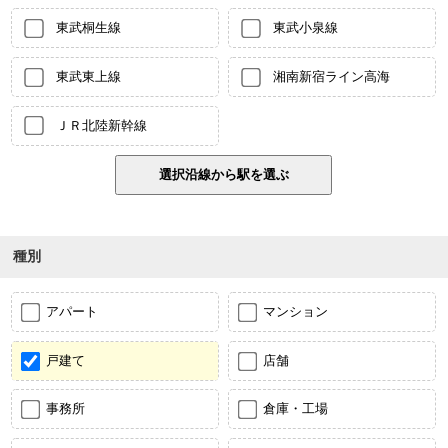
東武桐生線
東武小泉線
東武東上線
湘南新宿ライン高海
ＪＲ北陸新幹線
種別
アパート
マンション
戸建て
店舗
事務所
倉庫・工場