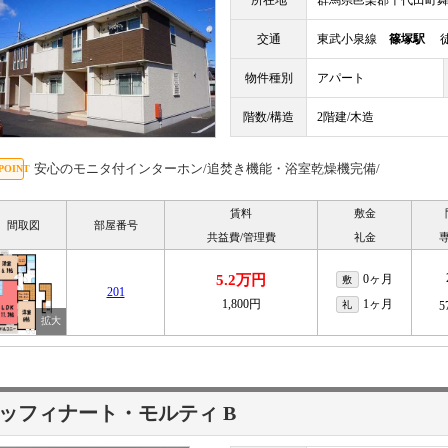
所在地
群馬県邑楽郡千代田町
交通
東武小泉線
篠塚駅
徒
物件種別
アパート
階数/構造
2階建/木造
安心のモニタ付インターホン/追焚き機能・浴室乾燥機完備/
賃料
敷金
間取図
部屋番号
共益費/管理費
礼金
5.2万円
0ヶ月
敷
201
1,800円
1ヶ月
礼
5
ッフィナート・モルティ B