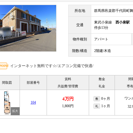
所在地
群馬県邑楽郡千代田町
東武小泉線
西小泉駅
交通
停歩13分
物件種別
アパート
階数/構造
2階建/木造
インターネット無料です☆/エアコン完備で快適/
賃料
敷金
間
間取図
部屋番号
共益費/管理費
礼金
専
ワン
4万円
0ヶ月
敷
104
1,800円
1ヶ月
礼
32