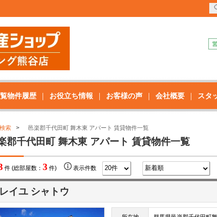
覧物件履歴
お役立ち情報
お客様の声
会社概要
スタ
検索
邑楽郡千代田町 舞木東 アパート 賃貸物件一覧
楽郡千代田町 舞木東 アパート 賃貸物件一覧
3
3
件 (総部屋数：
件)
表示件数
レイユ シャトウ