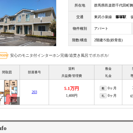
所在地
群馬県邑楽郡千代田町
交通
東武小泉線
篠塚駅
徒
物件種別
アパート
階数/構造
2階建/S造(鉄骨造)
安心のモニタ付インターホン完備/追焚き風呂でポカポカ/
賃料
敷金
間取図
部屋番号
共益費/管理費
礼金
5.1万円
0ヶ月
敷
203
1,400円
0ヶ月
礼
6
fo