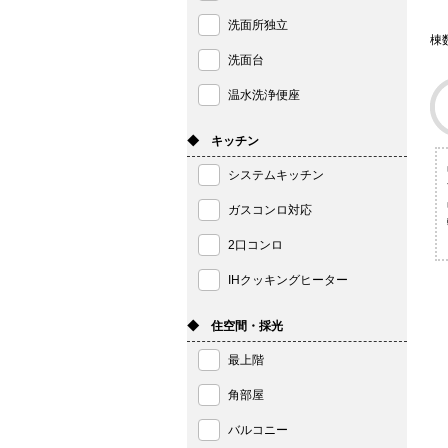
洗面所独立
棟
洗面台
温水洗浄便座
◆ キッチン
システムキッチン
ガスコンロ対応
2口コンロ
IHクッキングヒーター
◆ 住空間・採光
最上階
角部屋
バルコニー