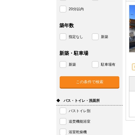
20分以内
築年数
指定なし
新築
新築・駐車場
新築
駐車場有
◆ バス・トイレ・洗面所
バストイレ別
追焚機能浴室
浴室乾燥機