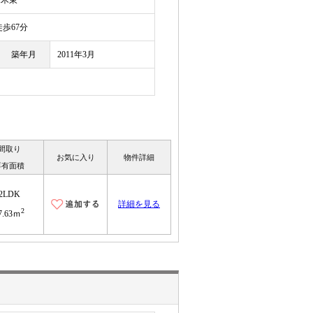
舞木東
歩67分
築年月
2011年3月
間取り
お気に入り
物件詳細
専有面積
2LDK
詳細を見る
2
7.63ｍ