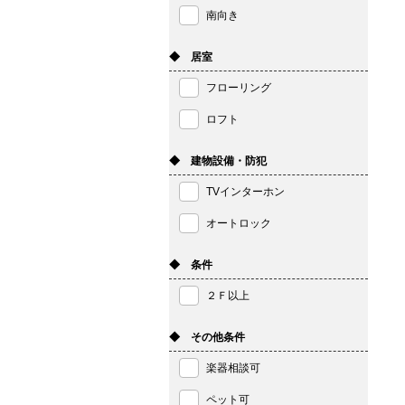
南向き
◆ 居室
フローリング
ロフト
◆ 建物設備・防犯
TVインターホン
オートロック
◆ 条件
２Ｆ以上
◆ その他条件
楽器相談可
ペット可