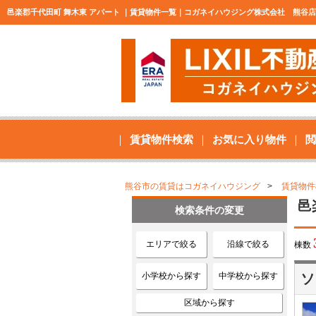
邑楽郡千代田町 舞木東 アパート ｜賃貸物件一覧｜コガネイハウジング株式会社 熊谷店
賃貸物件検索
お気に入り物件
閲
熊谷市の賃貸はコガネイハウジング
賃貸物件
邑
検索条件の変更
エリアで絞る
沿線で絞る
棟数
小学校から探す
中学校から探す
ソ
区域から探す