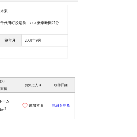
舞木東
千代田町役場前 バス乗車時間27分
築年月
2008年9月
取り
お気に入り
物件詳細
有面積
ルーム
詳細を見る
2
.9ｍ