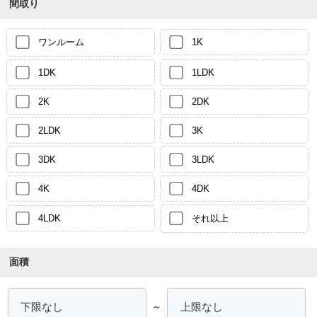
間取り
ワンルーム
1K
1DK
1LDK
2K
2DK
2LDK
3K
3DK
3LDK
4K
4DK
4LDK
それ以上
面積
～