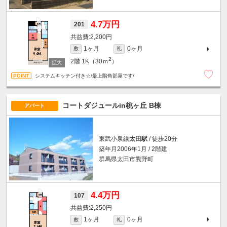
4.7万円
201
2,200円
1ヶ月
0ヶ月
敷
礼
2
2階
1K（30ｍ
）
システムキッチン付き☆/最上階角部屋です/
コートダジュールin桃ヶ丘 B棟
アパート
東武小泉線
太田駅
/ 徒歩20分
築年月2006年1月 / 2階建
群馬県太田市熊野町
4.4万円
107
2,250円
1ヶ月
0ヶ月
敷
礼