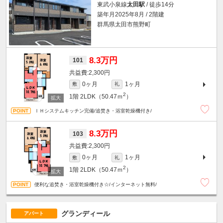
東武小泉線
太田駅
/ 徒歩14分
築年月2025年8月 / 2階建
群馬県太田市熊野町
8.3万円
101
2,300円
0ヶ月
1ヶ月
敷
礼
2
1階
2LDK（50.47ｍ
）
ＩＨシステムキッチン完備/追焚き・浴室乾燥機付き/
8.3万円
103
2,300円
0ヶ月
1ヶ月
敷
礼
2
1階
2LDK（50.47ｍ
）
便利な追焚き・浴室乾燥機付き☆/インターネット無料/
グランディール
アパート