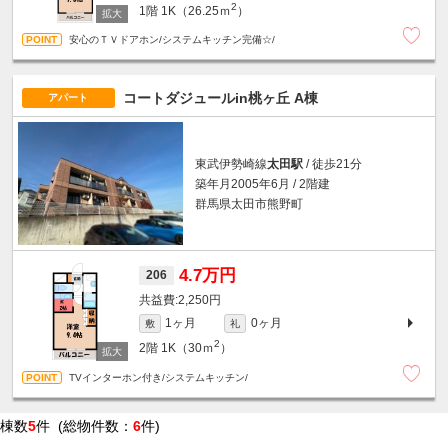
2
1階
1K（26.25ｍ
）
安心のＴＶドアホン/システムキッチン完備☆/
コートダジュールin桃ヶ丘 A棟
アパート
東武伊勢崎線
太田駅
/ 徒歩21分
築年月2005年6月 / 2階建
群馬県太田市熊野町
4.7万円
206
2,250円
1ヶ月
0ヶ月
敷
礼
2
2階
1K（30ｍ
）
TVインターホン付き/システムキッチン/
棟数
5
件 (総物件数：
6
件)