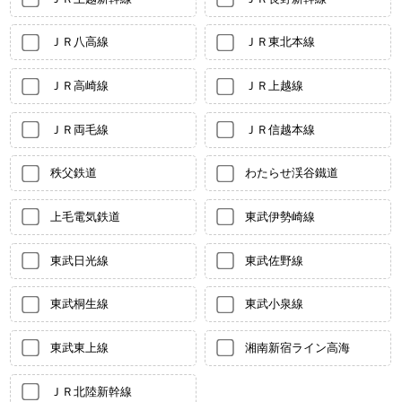
ＪＲ八高線
ＪＲ東北本線
ＪＲ高崎線
ＪＲ上越線
ＪＲ両毛線
ＪＲ信越本線
秩父鉄道
わたらせ渓谷鐵道
上毛電気鉄道
東武伊勢崎線
東武日光線
東武佐野線
東武桐生線
東武小泉線
東武東上線
湘南新宿ライン高海
ＪＲ北陸新幹線