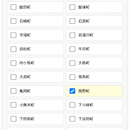
飯田町
飯塚町
石橋町
石原町
市場町
岩瀬川町
岩松町
牛沢町
内ケ島町
大島町
大原町
尾島町
亀岡町
熊野町
小舞木町
下小林町
下田島町
下浜田町