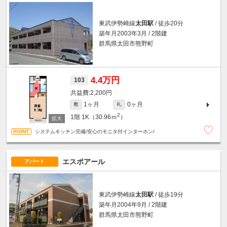
東武伊勢崎線
太田駅
/ 徒歩20分
築年月2003年3月 / 2階建
群馬県太田市熊野町
4.4万円
103
2,200円
1ヶ月
0ヶ月
敷
礼
2
1階
1K（30.96ｍ
）
システムキッチン完備/安心のモニタ付インターホン/
エスポアール
アパート
東武伊勢崎線
太田駅
/ 徒歩19分
築年月2004年9月 / 2階建
群馬県太田市熊野町