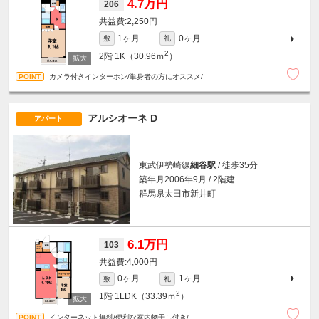
4.7万円
206
2,250円
1ヶ月
0ヶ月
敷
礼
2
2階
1K（30.96ｍ
）
カメラ付きインターホン/単身者の方にオススメ/
アルシオーネ D
アパート
東武伊勢崎線
細谷駅
/ 徒歩35分
築年月2006年9月 / 2階建
群馬県太田市新井町
6.1万円
103
4,000円
0ヶ月
1ヶ月
敷
礼
2
1階
1LDK（33.39ｍ
）
インターネット無料/便利な室内物干し付き/