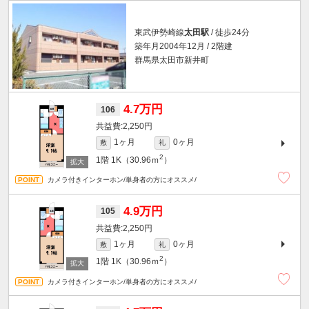
東武伊勢崎線
太田駅
/ 徒歩24分
築年月2004年12月 / 2階建
群馬県太田市新井町
4.7万円
106
2,250円
1ヶ月
0ヶ月
敷
礼
2
1階
1K（30.96ｍ
）
カメラ付きインターホン/単身者の方にオススメ/
4.9万円
105
2,250円
1ヶ月
0ヶ月
敷
礼
2
1階
1K（30.96ｍ
）
カメラ付きインターホン/単身者の方にオススメ/