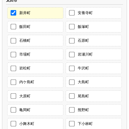
太田市
新井町
安養寺町
飯田町
飯塚町
石橋町
石原町
市場町
岩瀬川町
岩松町
牛沢町
内ケ島町
大島町
大原町
尾島町
亀岡町
熊野町
小舞木町
下小林町