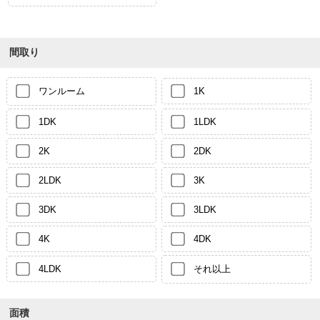
間取り
ワンルーム
1K
1DK
1LDK
2K
2DK
2LDK
3K
3DK
3LDK
4K
4DK
4LDK
それ以上
面積