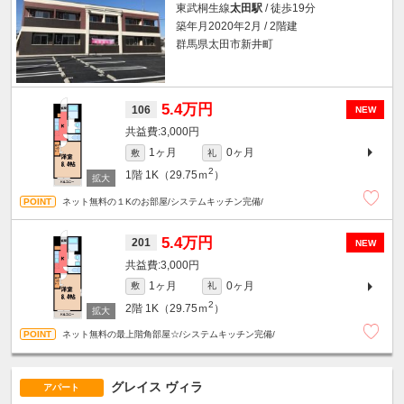
東武桐生線
太田駅
/ 徒歩19分
築年月2020年2月 / 2階建
群馬県太田市新井町
5.4万円
106
NEW
3,000円
1ヶ月
0ヶ月
敷
礼
2
1階
1K（29.75ｍ
）
ネット無料の１Kのお部屋/システムキッチン完備/
5.4万円
201
NEW
3,000円
1ヶ月
0ヶ月
敷
礼
2
2階
1K（29.75ｍ
）
ネット無料の最上階角部屋☆/システムキッチン完備/
グレイス ヴィラ
アパート