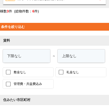
棟数
3
件 (総物件数：
6
件)
条件を絞り込む
賃料
～
敷金なし
礼金なし
管理費・共益費込み
住みたい市区町村