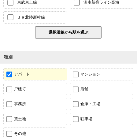
東武東上線
湘南新宿ライン高海
ＪＲ北陸新幹線
種別
アパート
マンション
戸建て
店舗
事務所
倉庫・工場
貸土地
駐車場
その他