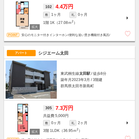
4.4万円
102
1ヶ月
0ヶ月
敷
礼
2
1階
1K（27.08ｍ
）
安心のモニター付きインターホン/便利な追い焚き機能付き風呂/
シジエーム太田
アパート
東武桐生線
太田駅
/ 徒歩8分
築年月2023年3月 / 3階建
群馬県太田市新島町
7.3万円
305
5,000円
0ヶ月
2ヶ月
敷
礼
2
3階
1LDK（36.95ｍ
）