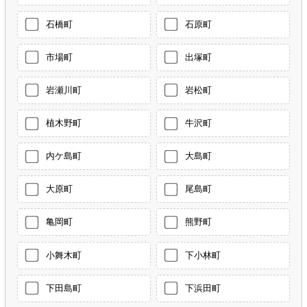
石橋町
石原町
市場町
出塚町
岩瀬川町
岩松町
植木野町
牛沢町
内ケ島町
大島町
大原町
尾島町
亀岡町
熊野町
小舞木町
下小林町
下田島町
下浜田町