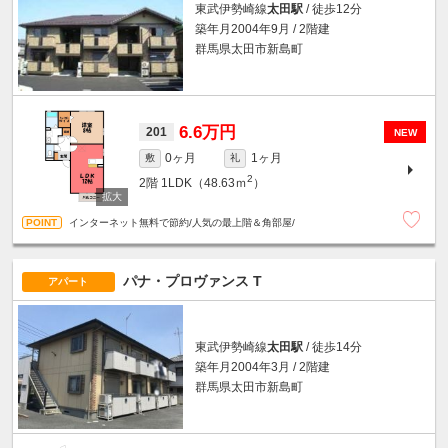
東武伊勢崎線
太田駅
/ 徒歩12分
築年月2004年9月 / 2階建
群馬県太田市新島町
6.6万円
201
NEW
0ヶ月
1ヶ月
敷
礼
2
2階
1LDK（48.63ｍ
）
インターネット無料で節約/人気の最上階＆角部屋/
パナ・プロヴァンス T
アパート
東武伊勢崎線
太田駅
/ 徒歩14分
築年月2004年3月 / 2階建
群馬県太田市新島町