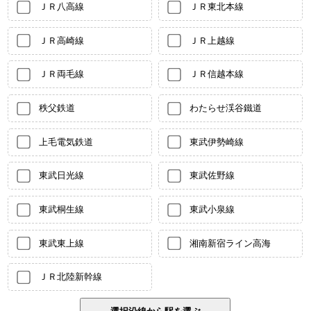
ＪＲ八高線
ＪＲ東北本線
ＪＲ高崎線
ＪＲ上越線
ＪＲ両毛線
ＪＲ信越本線
秩父鉄道
わたらせ渓谷鐵道
上毛電気鉄道
東武伊勢崎線
東武日光線
東武佐野線
東武桐生線
東武小泉線
東武東上線
湘南新宿ライン高海
ＪＲ北陸新幹線