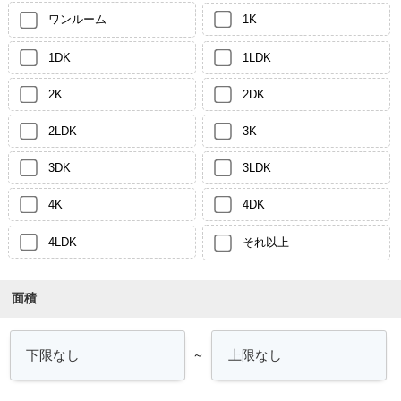
ワンルーム
1K
1DK
1LDK
2K
2DK
2LDK
3K
3DK
3LDK
4K
4DK
4LDK
それ以上
面積
～