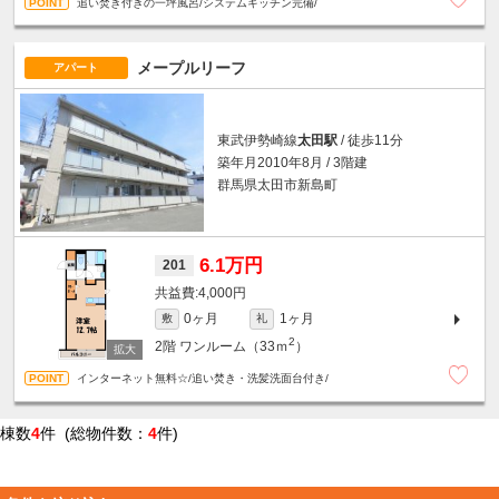
追い焚き付きの一坪風呂/システムキッチン完備/
メープルリーフ
アパート
東武伊勢崎線
太田駅
/ 徒歩11分
築年月2010年8月 / 3階建
群馬県太田市新島町
6.1万円
201
4,000円
0ヶ月
1ヶ月
敷
礼
2
2階
ワンルーム（33ｍ
）
インターネット無料☆/追い焚き・洗髪洗面台付き/
棟数
4
件 (総物件数：
4
件)