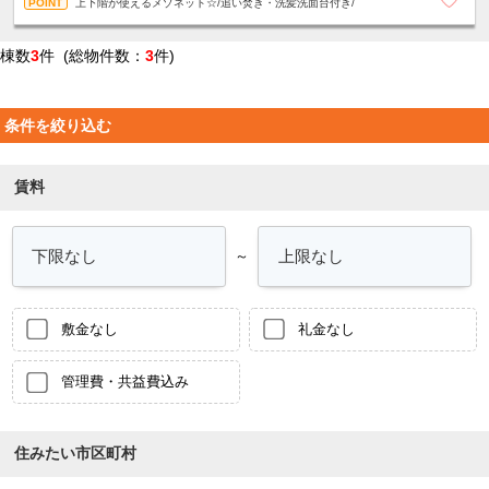
上下階が使えるメゾネット☆/追い焚き・洗髪洗面台付き/
棟数
3
件 (総物件数：
3
件)
条件を絞り込む
賃料
～
敷金なし
礼金なし
管理費・共益費込み
住みたい市区町村