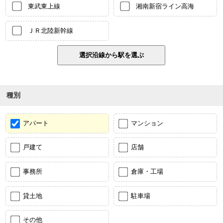
東武東上線
湘南新宿ライン高海
ＪＲ北陸新幹線
種別
アパート
マンション
戸建て
店舗
事務所
倉庫・工場
貸土地
駐車場
その他