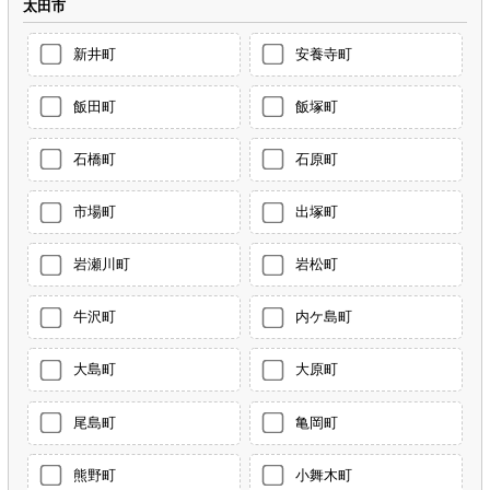
太田市
新井町
安養寺町
飯田町
飯塚町
石橋町
石原町
市場町
出塚町
岩瀬川町
岩松町
牛沢町
内ケ島町
大島町
大原町
尾島町
亀岡町
熊野町
小舞木町