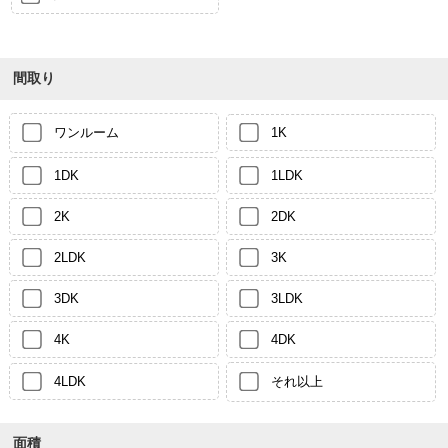
間取り
ワンルーム
1K
1DK
1LDK
2K
2DK
2LDK
3K
3DK
3LDK
4K
4DK
4LDK
それ以上
面積