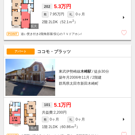
5.3万円
202
7.95万円
0ヶ月
敷
礼
2
2階
2LDK（52.1ｍ
）
追い焚き付き2階角部屋/安心のＴＶドアホン/
ココモ・プラッツ
アパート
東武伊勢崎線
木崎駅
/ 徒歩30分
築年月2006年11月 / 2階建
群馬県太田市新田木崎町
5.1万円
101
2,200円
0ヶ月
0ヶ月
敷
礼
2
1階
2LDK（60.86ｍ
）