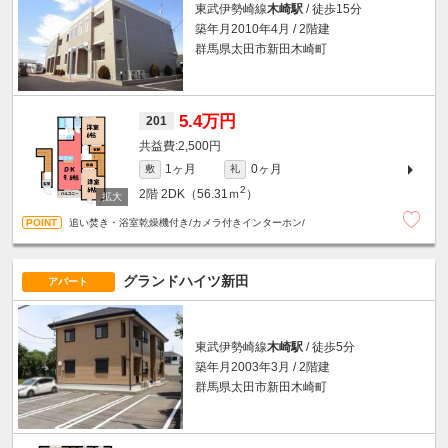
東武伊勢崎線
木崎駅
/ 徒歩15分
築年月2010年4月 / 2階建
群馬県太田市新田木崎町
5.4万円
201
2,500円
1ヶ月
0ヶ月
敷
礼
2
2階
2DK（56.31ｍ
）
追い焚き・浴室乾燥機付き/カメラ付きインターホン/
グランドハイツ新田
アパート
東武伊勢崎線
木崎駅
/ 徒歩5分
築年月2003年3月 / 2階建
群馬県太田市新田木崎町