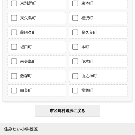
東別所町
東本町
東矢島町
福沢町
藤阿久町
藤久良町
堀口町
本町
南矢島町
茂木町
藪塚町
山之神町
由良町
龍舞町
住みたい小学校区