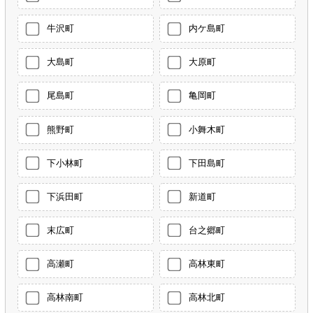
牛沢町
内ケ島町
大島町
大原町
尾島町
亀岡町
熊野町
小舞木町
下小林町
下田島町
下浜田町
新道町
末広町
台之郷町
高瀬町
高林東町
高林南町
高林北町