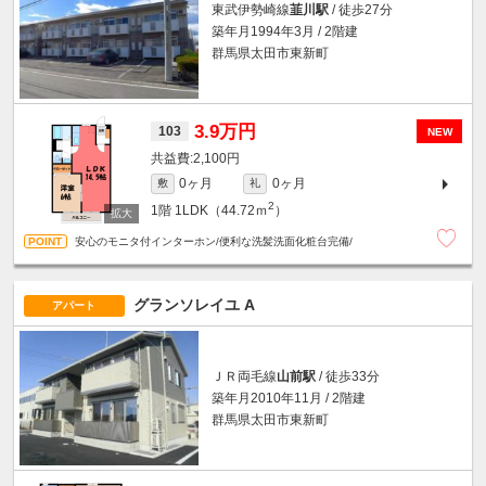
東武伊勢崎線
韮川駅
/ 徒歩27分
築年月1994年3月 / 2階建
群馬県太田市東新町
3.9万円
103
NEW
2,100円
0ヶ月
0ヶ月
敷
礼
2
1階
1LDK（44.72ｍ
）
安心のモニタ付インターホン/便利な洗髪洗面化粧台完備/
グランソレイユ A
アパート
ＪＲ両毛線
山前駅
/ 徒歩33分
築年月2010年11月 / 2階建
群馬県太田市東新町