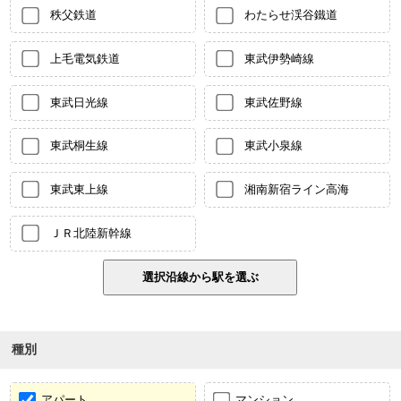
秩父鉄道
わたらせ渓谷鐵道
上毛電気鉄道
東武伊勢崎線
東武日光線
東武佐野線
東武桐生線
東武小泉線
東武東上線
湘南新宿ライン高海
ＪＲ北陸新幹線
種別
アパート
マンション