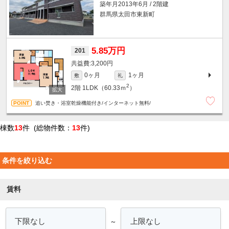
築年月2013年6月 / 2階建
群馬県太田市東新町
5.85万円
201
3,200円
0ヶ月
1ヶ月
敷
礼
2
2階
1LDK（60.33ｍ
）
追い焚き・浴室乾燥機能付き/インターネット無料/
棟数
13
件 (総物件数：
13
件)
条件を絞り込む
賃料
～