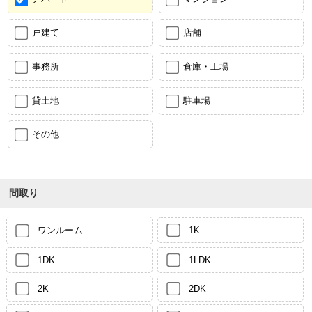
戸建て
店舗
事務所
倉庫・工場
貸土地
駐車場
その他
間取り
ワンルーム
1K
1DK
1LDK
2K
2DK