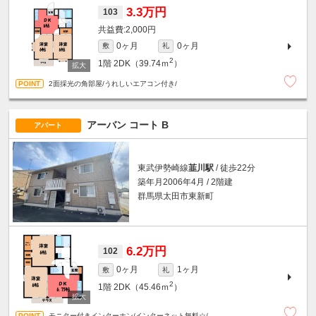
3.3万円
103
2,000円
0ヶ月
0ヶ月
敷
礼
2
1階
2DK（39.74ｍ
）
2面採光の角部屋/うれしいエアコン付き/
アーバン コート B
アパート
東武伊勢崎線
韮川駅
/ 徒歩22分
築年月2006年4月 / 2階建
群馬県太田市東新町
6.2万円
102
0ヶ月
1ヶ月
敷
礼
2
1階
2DK（45.46ｍ
）
モニター付きインターホン/インターネット無料☆/