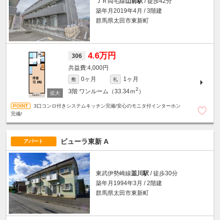
ＪＲ両毛線
山前駅
/ 徒歩42分
築年月2019年4月 / 3階建
群馬県太田市東新町
4.6万円
306
4,000円
0ヶ月
1ヶ月
敷
礼
2
3階
ワンルーム（33.34ｍ
）
3口コンロ付きシステムキッチン完備/安心のモニタ付インターホン
完備/
ビューラ東新 A
アパート
東武伊勢崎線
韮川駅
/ 徒歩30分
築年月1994年3月 / 2階建
群馬県太田市東新町