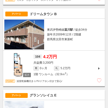
ドリームタウン B
アパート
東武伊勢崎線
韮川駅
/ 徒歩34分
築年月2009年12月 / 2階建
群馬県太田市東新町
4.2万円
104
3,200円
0ヶ月
5.2万円
敷
礼
2
1階
ワンルーム（32.9ｍ
）
浴室乾燥機付き☆/TVドアホン付きで安心/
グランソレイユ E
アパート