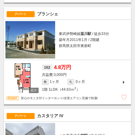
ブランシェ
アパート
東武伊勢崎線
韮川駅
/ 徒歩33分
築年月2011年1月 / 2階建
群馬県太田市東新町
4.8万円
102
3,000円
1ヶ月
0ヶ月
敷
礼
2
1階
1LDK（44.63ｍ
）
安心のモニタ付インターホン☆/全室エアコン完備で快適/
カスタリア IV
アパート