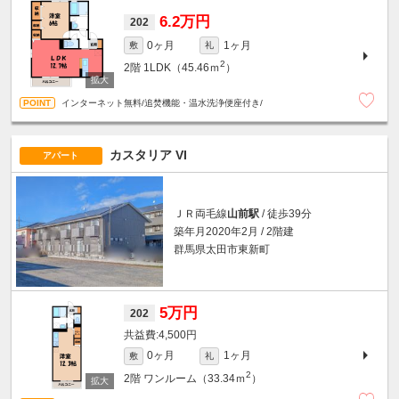
6.2万円
202
0ヶ月
1ヶ月
敷
礼
2
2階
1LDK（45.46ｍ
）
インターネット無料/追焚機能・温水洗浄便座付き/
カスタリア VI
アパート
ＪＲ両毛線
山前駅
/ 徒歩39分
築年月2020年2月 / 2階建
群馬県太田市東新町
5万円
202
4,500円
0ヶ月
1ヶ月
敷
礼
2
2階
ワンルーム（33.34ｍ
）