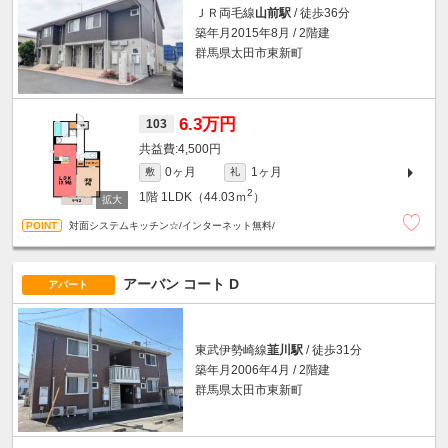
ＪＲ両毛線
山前駅
/ 徒歩36分
築年月2015年8月 / 2階建
群馬県太田市東新町
6.3万円
103
4,500円
0ヶ月
1ヶ月
敷
礼
2
1階
1LDK（44.03ｍ
）
対面システムキッチン☆/インターネット無料/
アーバン コート D
アパート
東武伊勢崎線
韮川駅
/ 徒歩31分
築年月2006年4月 / 2階建
群馬県太田市東新町