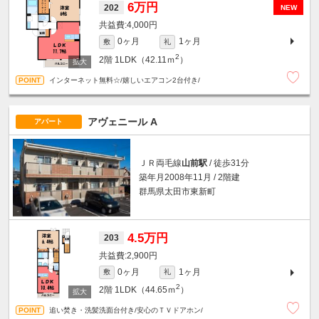
6万円
202
NEW
4,000円
0ヶ月
1ヶ月
敷
礼
2
2階
1LDK（42.11ｍ
）
インターネット無料☆/嬉しいエアコン2台付き/
アヴェニール A
アパート
ＪＲ両毛線
山前駅
/ 徒歩31分
築年月2008年11月 / 2階建
群馬県太田市東新町
4.5万円
203
2,900円
0ヶ月
1ヶ月
敷
礼
2
2階
1LDK（44.65ｍ
）
追い焚き・洗髪洗面台付き/安心のＴＶドアホン/