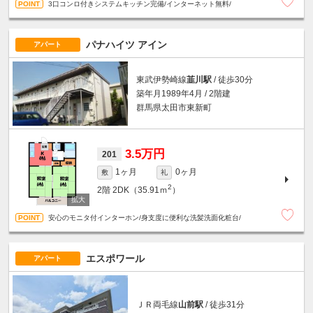
3口コンロ付きシステムキッチン完備/インターネット無料/
パナハイツ アイン
アパート
東武伊勢崎線
韮川駅
/ 徒歩30分
築年月1989年4月 / 2階建
群馬県太田市東新町
3.5万円
201
1ヶ月
0ヶ月
敷
礼
2
2階
2DK（35.91ｍ
）
安心のモニタ付インターホン/身支度に便利な洗髪洗面化粧台/
エスポワール
アパート
ＪＲ両毛線
山前駅
/ 徒歩31分