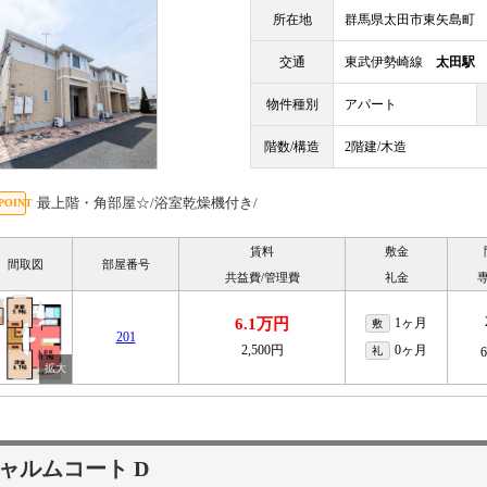
所在地
群馬県太田市東矢島町
交通
東武伊勢崎線
太田駅
物件種別
アパート
階数/構造
2階建/木造
最上階・角部屋☆/浴室乾燥機付き/
賃料
敷金
間取図
部屋番号
共益費/管理費
礼金
6.1万円
1ヶ月
敷
201
2,500円
0ヶ月
礼
ャルムコート D