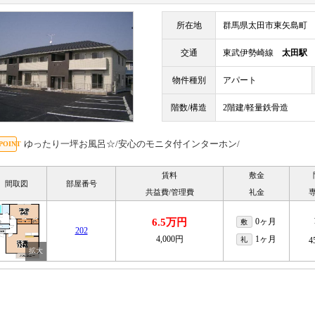
所在地
群馬県太田市東矢島町
交通
東武伊勢崎線
太田駅
物件種別
アパート
階数/構造
2階建/軽量鉄骨造
ゆったり一坪お風呂☆/安心のモニタ付インターホン/
賃料
敷金
間取図
部屋番号
共益費/管理費
礼金
6.5万円
0ヶ月
敷
202
4,000円
1ヶ月
礼
4