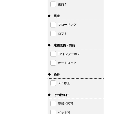
南向き
◆ 居室
フローリング
ロフト
◆ 建物設備・防犯
TVインターホン
オートロック
◆ 条件
２Ｆ以上
◆ その他条件
楽器相談可
ペット可