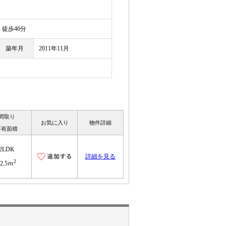
徒歩46分
築年月
2011年11月
間取り
お気に入り
物件詳細
専有面積
2LDK
詳細を見る
2
62.5ｍ