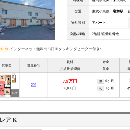
所在地
群馬県太田市東矢島町
交通
東武小泉線
竜舞駅
徒
物件種別
アパート
階数/構造
2階建/軽量鉄骨造
インターネット無料☆/3口IHクッキングヒーター付き/
賃料
敷金
間取図
部屋番号
共益費/管理費
礼金
7.9万円
0ヶ月
敷
202
6,000円
1ヶ月
礼
6
レア K