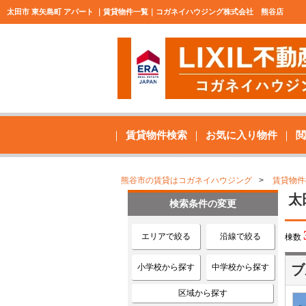
太田市 東矢島町 アパート ｜賃貸物件一覧｜コガネイハウジング株式会社 熊谷店
賃貸物件検索
お気に入り物件
閲
熊谷市の賃貸はコガネイハウジング
賃貸物件
太
検索条件の変更
エリアで絞る
沿線で絞る
棟数
小学校から探す
中学校から探す
ブ
区域から探す