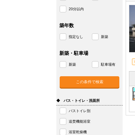
20分以内
築年数
指定なし
新築
新築・駐車場
新築
駐車場有
◆ バス・トイレ・洗面所
バストイレ別
追焚機能浴室
浴室乾燥機