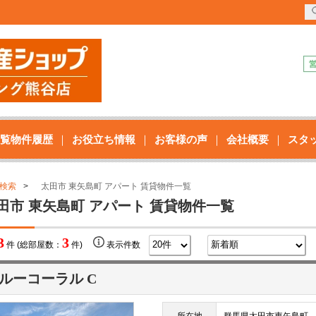
覧物件履歴
お役立ち情報
お客様の声
会社概要
スタ
検索
太田市 東矢島町 アパート 賃貸物件一覧
田市 東矢島町 アパート 賃貸物件一覧
3
3
件 (総部屋数：
件)
表示件数
ルーコーラル C