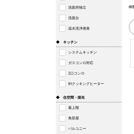
棟
洗面所独立
洗面台
温水洗浄便座
◆ キッチン
システムキッチン
ガスコンロ対応
2口コンロ
IHクッキングヒーター
◆ 住空間・採光
最上階
角部屋
バルコニー