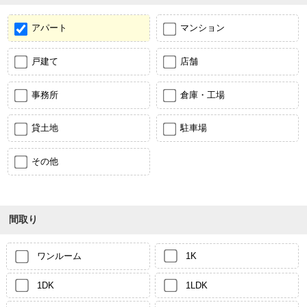
アパート
マンション
戸建て
店舗
事務所
倉庫・工場
貸土地
駐車場
その他
間取り
ワンルーム
1K
1DK
1LDK