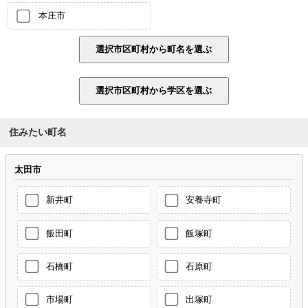
本庄市
住みたい町名
太田市
新井町
安養寺町
飯田町
飯塚町
石橋町
石原町
市場町
出塚町