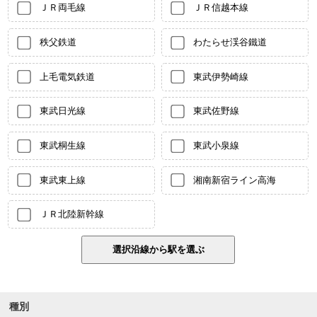
ＪＲ両毛線
ＪＲ信越本線
秩父鉄道
わたらせ渓谷鐵道
上毛電気鉄道
東武伊勢崎線
東武日光線
東武佐野線
東武桐生線
東武小泉線
東武東上線
湘南新宿ライン高海
ＪＲ北陸新幹線
種別