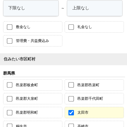
～
敷金なし
礼金なし
管理費・共益費込み
住みたい市区町村
群馬県
邑楽郡板倉町
邑楽郡邑楽町
邑楽郡大泉町
邑楽郡千代田町
邑楽郡明和町
太田市
桐生市
高崎市