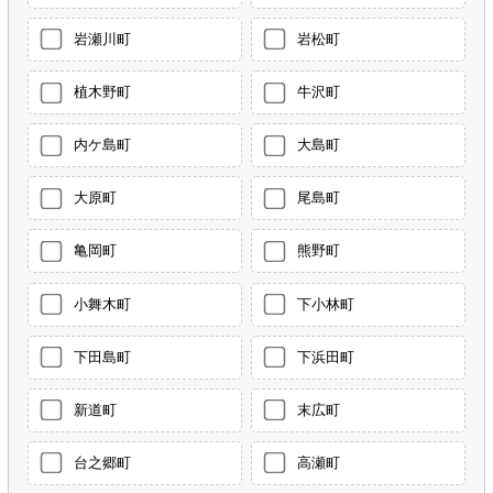
岩瀬川町
岩松町
植木野町
牛沢町
内ケ島町
大島町
大原町
尾島町
亀岡町
熊野町
小舞木町
下小林町
下田島町
下浜田町
新道町
末広町
台之郷町
高瀬町