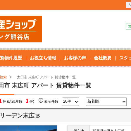
覧物件履歴
お役立ち情報
お客様の声
会社概要
スタ
検索
太田市 末広町 アパート 賃貸物件一覧
田市 末広町 アパート 賃貸物件一覧
1
1
件 (総部屋数：
件)
表示件数
リーデン末広 B