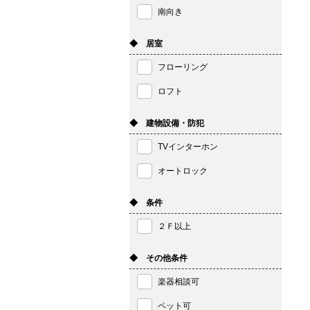
南向き
◆ 居室
フローリング
ロフト
◆ 建物設備・防犯
TVインターホン
オートロック
◆ 条件
２Ｆ以上
◆ その他条件
楽器相談可
ペット可