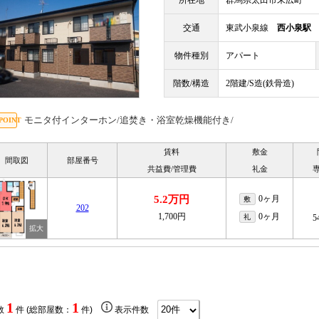
所在地
群馬県太田市末広町
交通
東武小泉線
西小泉駅
物件種別
アパート
階数/構造
2階建/S造(鉄骨造)
モニタ付インターホン/追焚き・浴室乾燥機能付き/
賃料
敷金
間取図
部屋番号
共益費/管理費
礼金
5.2万円
0ヶ月
敷
202
1,700円
0ヶ月
礼
5
1
1
数
件 (総部屋数：
件)
表示件数