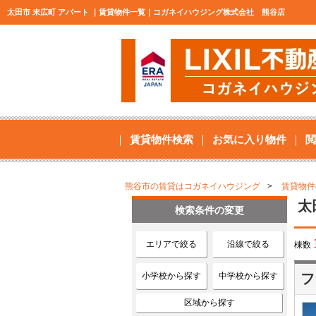
太田市 末広町 アパート ｜賃貸物件一覧｜コガネイハウジング株式会社 熊谷店
賃貸物件検索
お気に入り物件
閲
熊谷市の賃貸はコガネイハウジング
賃貸物件
太
検索条件の変更
エリアで絞る
沿線で絞る
棟数
小学校から探す
中学校から探す
フ
区域から探す