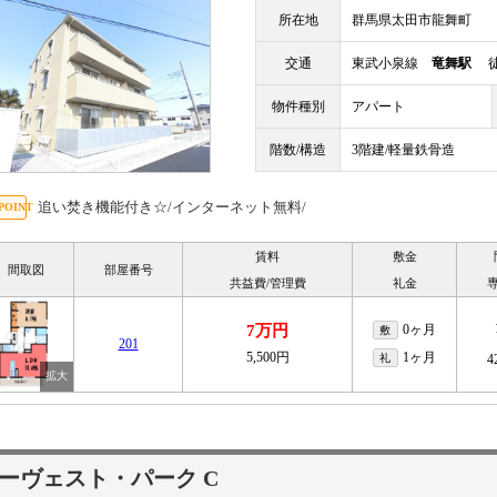
所在地
群馬県太田市龍舞町
交通
東武小泉線
竜舞駅
徒
物件種別
アパート
階数/構造
3階建/軽量鉄骨造
追い焚き機能付き☆/インターネット無料/
賃料
敷金
間取図
部屋番号
共益費/管理費
礼金
7万円
0ヶ月
敷
201
5,500円
1ヶ月
礼
4
ーヴェスト・パーク C