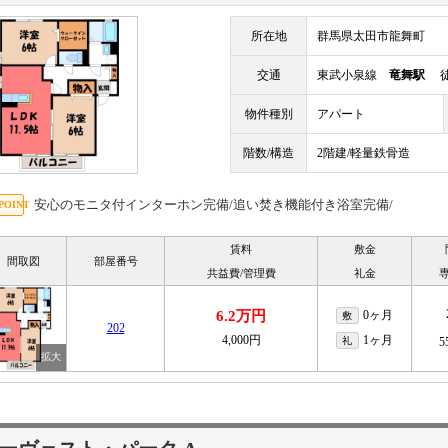
所在地
群馬県太田市龍舞町
交通
東武小泉線
竜舞駅
徒
物件種別
アパート
階数/構造
2階建/軽量鉄骨造
安心のモニタ付インターホン完備/追い焚き機能付き浴室完備/
賃料
敷金
間取図
部屋番号
共益費/管理費
礼金
6.2万円
0ヶ月
敷
202
4,000円
1ヶ月
礼
5