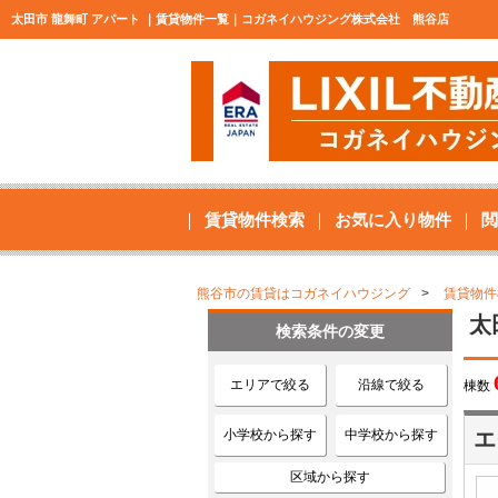
太田市 龍舞町 アパート ｜賃貸物件一覧｜コガネイハウジング株式会社 熊谷店
賃貸物件検索
お気に入り物件
閲
熊谷市の賃貸はコガネイハウジング
賃貸物件
太
検索条件の変更
エリアで絞る
沿線で絞る
棟数
小学校から探す
中学校から探す
エ
区域から探す