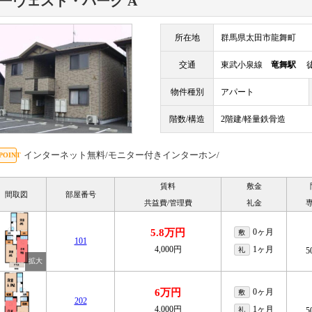
ーヴェスト・パーク A
所在地
群馬県太田市龍舞町
交通
東武小泉線
竜舞駅
徒
物件種別
アパート
階数/構造
2階建/軽量鉄骨造
インターネット無料/モニター付きインターホン/
賃料
敷金
間取図
部屋番号
共益費/管理費
礼金
5.8万円
0ヶ月
敷
101
4,000円
1ヶ月
礼
5
6万円
0ヶ月
敷
202
4,000円
1ヶ月
礼
5