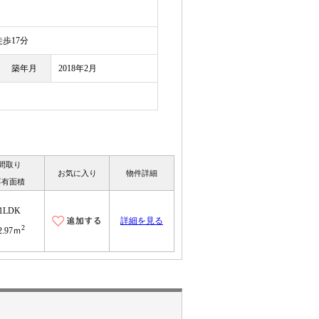
歩17分
築年月
2018年2月
間取り
お気に入り
物件詳細
専有面積
1LDK
詳細を見る
2
2.97ｍ