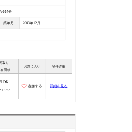
歩14分
築年月
2003年12月
間取り
お気に入り
物件詳細
専有面積
2LDK
詳細を見る
2
7.13ｍ