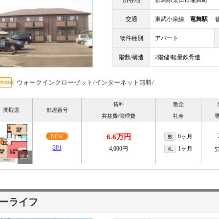
所在地
群馬県太田市龍舞町
交通
東武小泉線
竜舞駅
徒
物件種別
アパート
階数/構造
2階建/軽量鉄骨造
ウォークインクローゼット/インターネット無料/
賃料
敷金
間取図
部屋番号
共益費/管理費
礼金
6.6万円
0ヶ月
NEW
敷
201
4,000円
1ヶ月
礼
5
ーライフ