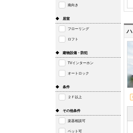
南向き
◆ 居室
フローリング
ハ
ロフト
◆ 建物設備・防犯
TVインターホン
オートロック
◆ 条件
２Ｆ以上
◆ その他条件
楽器相談可
ペット可