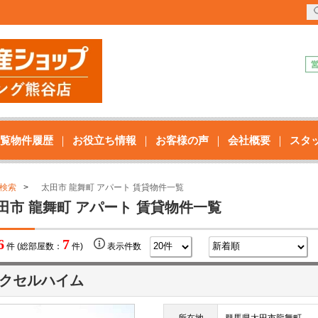
覧物件履歴
お役立ち情報
お客様の声
会社概要
スタ
検索
太田市 龍舞町 アパート 賃貸物件一覧
田市 龍舞町 アパート 賃貸物件一覧
6
7
件 (総部屋数：
件)
表示件数
クセルハイム