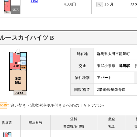
1102
4,000円
1ヶ月
礼
33.
ルースカイハイツ B
所在地
群馬県太田市龍舞町
交通
東武小泉線
竜舞駅
徒
物件種別
アパート
階数/構造
2階建/軽量鉄骨造
追い焚き・温水洗浄便座付き☆/安心のＴＶドアホン/
賃料
敷金
間取図
部屋番号
共益費/管理費
礼金