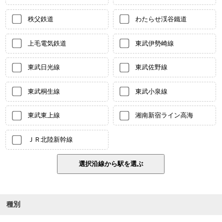
秩父鉄道
わたらせ渓谷鐵道
上毛電気鉄道
東武伊勢崎線
東武日光線
東武佐野線
東武桐生線
東武小泉線
東武東上線
湘南新宿ライン高海
ＪＲ北陸新幹線
種別