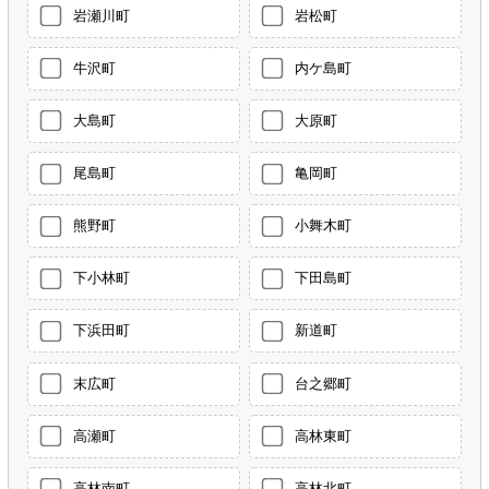
岩瀬川町
岩松町
牛沢町
内ケ島町
大島町
大原町
尾島町
亀岡町
熊野町
小舞木町
下小林町
下田島町
下浜田町
新道町
末広町
台之郷町
高瀬町
高林東町
高林南町
高林北町