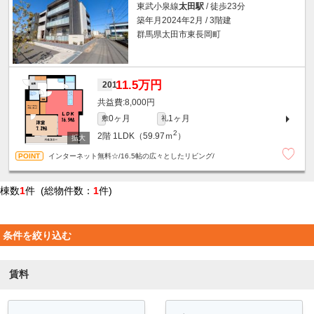
東武小泉線
太田駅
/ 徒歩23分
築年月2024年2月 / 3階建
群馬県太田市東長岡町
11.5万円
201
8,000円
0ヶ月
1ヶ月
敷
礼
2
2階
1LDK（59.97ｍ
）
インターネット無料☆/16.5帖の広々としたリビング/
棟数
1
件 (総物件数：
1
件)
条件を絞り込む
賃料