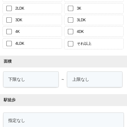
2LDK
3K
3DK
3LDK
4K
4DK
4LDK
それ以上
面積
～
駅徒歩