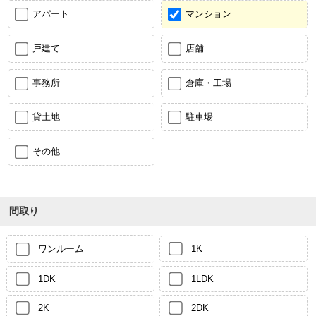
アパート
マンション
戸建て
店舗
事務所
倉庫・工場
貸土地
駐車場
その他
間取り
ワンルーム
1K
1DK
1LDK
2K
2DK