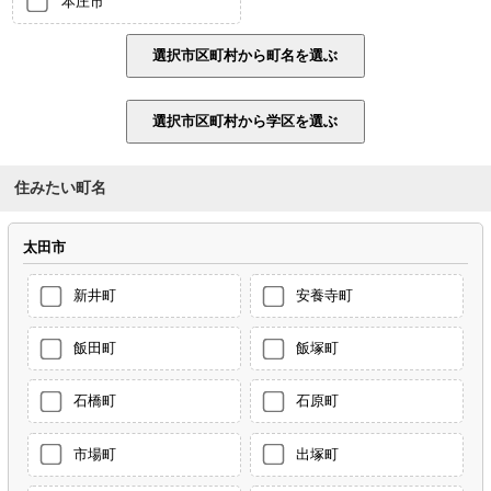
本庄市
住みたい町名
太田市
新井町
安養寺町
飯田町
飯塚町
石橋町
石原町
市場町
出塚町